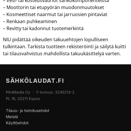
– Vesi- tai kosteusvauriot sähkökomponenteissa
– Moottorin tai etupyörän muodonmuutokset
– Kosmeettiset naarmut tai jarruosien pintaviat
– Renkaan puhkeaminen
– Revitty tai kadonnut tuotemerkintä
NIU pidättää oikeuden takuuehtojen lopulliseen
tulkintaan. Tarkista tuotteen rekisteröinti ja säilytä kuitti
tai tilausvahvistus mahdollista takuukäsittelyä varten.
SÄHKÖLAUDAT.FI
PilviMedia Oy · Y-tunnus: 3245213-2
PL 16, 02211 Espoo
Tilaus- ja toimitusehdot
Meistä
Käyttöehdot