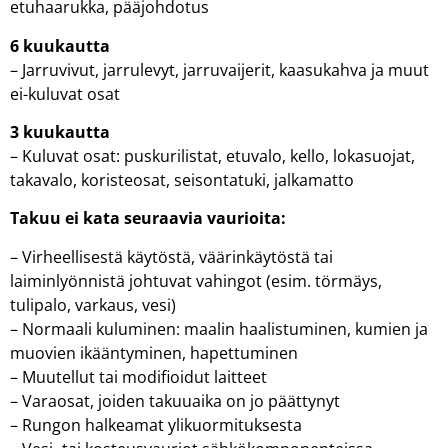
etuhaarukka, pääjohdotus
Yrityksille
6 kuukautta
Yhteystiedot
– Jarruvivut, jarrulevyt, jarruvaijerit, kaasukahva ja muut
ei-kuluvat osat
3 kuukautta
Varaa huolto
– Kuluvat osat: puskurilistat, etuvalo, kello, lokasuojat,
takavalo, koristeosat, seisontatuki, jalkamatto
Takuu ei kata seuraavia vaurioita:
– Virheellisestä käytöstä, väärinkäytöstä tai
laiminlyönnistä johtuvat vahingot (esim. törmäys,
tulipalo, varkaus, vesi)
– Normaali kuluminen: maalin haalistuminen, kumien ja
muovien ikääntyminen, hapettuminen
– Muutellut tai modifioidut laitteet
– Varaosat, joiden takuuaika on jo päättynyt
– Rungon halkeamat ylikuormituksesta