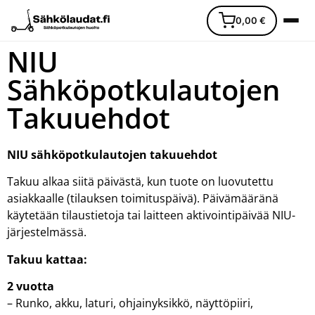
0,00
€
NIU
Sähköpotkulautojen
Takuuehdot
NIU sähköpotkulautojen takuuehdot
Etusivu
Takuu alkaa siitä päivästä, kun tuote on luovutettu
Ajoneuvot
asiakkaalle (tilauksen toimituspäivä). Päivämääränä
käytetään tilaustietoja tai laitteen aktivointipäivää NIU-
Varaosat
järjestelmässä.
Takuu kattaa:
Lisävarusteet
2 vuotta
Huoltopalvelu
– Runko, akku, laturi, ohjainyksikkö, näyttöpiiri,