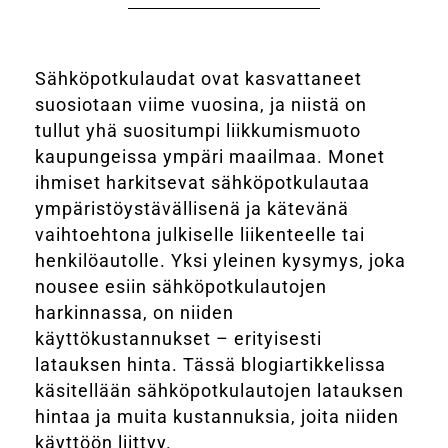
Yrityksille
Yhteystiedot
Sähköpotkulaudat ovat kasvattaneet
suosiotaan viime vuosina, ja niistä on
tullut yhä suositumpi liikkumismuoto
Varaa huolto
kaupungeissa ympäri maailmaa. Monet
ihmiset harkitsevat sähköpotkulautaa
ympäristöystävällisenä ja kätevänä
vaihtoehtona julkiselle liikenteelle tai
henkilöautolle. Yksi yleinen kysymys, joka
nousee esiin sähköpotkulautojen
harkinnassa, on niiden
käyttökustannukset – erityisesti
latauksen hinta. Tässä blogiartikkelissa
käsitellään sähköpotkulautojen latauksen
hintaa ja muita kustannuksia, joita niiden
käyttöön liittyy.