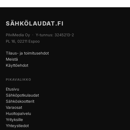
SÄHKÖLAUDAT.FI
PilviMedia Oy · Y-tunnus: 3245213-2
PL 16, 02211 Espoo
Tilaus- ja toimitusehdot
Meistä
Käyttöehdot
PIKAVALIKKO
Etusivu
Sähköpotkulaudat
Sähköskootterit
Varaosat
Huoltopalvelu
Yrityksille
Yhteystiedot