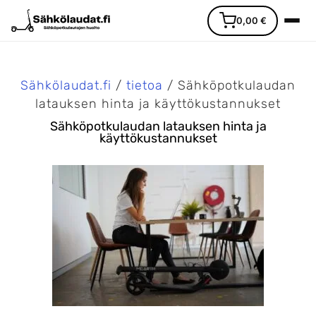
0,00
€
Sähkölaudat.fi
/
tietoa
/ Sähköpotkulaudan
latauksen hinta ja käyttökustannukset
Sähköpotkulaudan latauksen hinta ja
käyttökustannukset
Etusivu
Ajoneuvot
Varaosat
Lisävarusteet
Huoltopalvelu