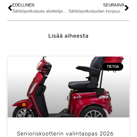
EDELLINEN
SEURAAVA
Sähköpotkulauta aloittelijan opas
Sähköpotkulaudan korjaus, säilytys ja pesu
Lisää aiheesta
TIETOA
Senioriskootterin valintaopas 2026