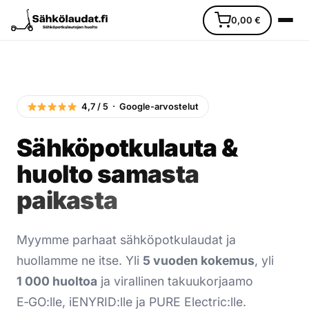
0,00
€
4,7 / 5 · Google-arvostelut
Sähköpotkulauta &
Etusivu
huolto samasta
Ajoneuvot
paikasta
Varaosat
Myymme parhaat sähköpotkulaudat ja
Lisävarusteet
huollamme ne itse. Yli
5 vuoden kokemus
, yli
1 000 huoltoa
ja virallinen takuukorjaamo
Huoltopalvelu
E‑GO:lle, iENYRID:lle ja PURE Electric:lle.