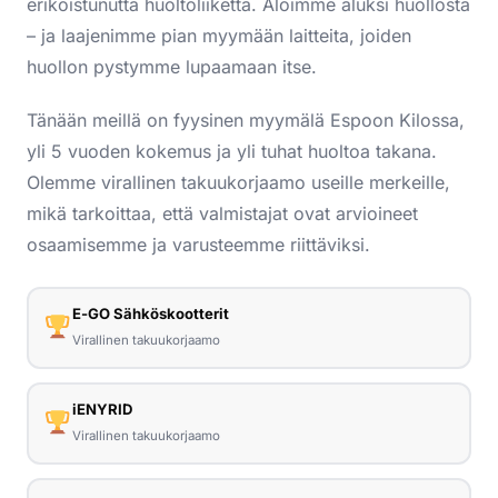
erikoistunutta huoltoliikettä. Aloimme aluksi huollosta
– ja laajenimme pian myymään laitteita, joiden
huollon pystymme lupaamaan itse.
Tänään meillä on fyysinen myymälä Espoon Kilossa,
yli 5 vuoden kokemus ja yli tuhat huoltoa takana.
Olemme virallinen takuukorjaamo useille merkeille,
mikä tarkoittaa, että valmistajat ovat arvioineet
osaamisemme ja varusteemme riittäviksi.
E‑GO Sähköskootterit
Virallinen takuukorjaamo
iENYRID
Virallinen takuukorjaamo