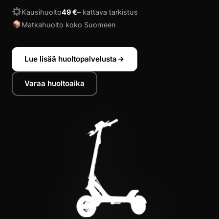
Kausihuolto
49 €
– kattava tarkistus
Matkahuolto koko Suomeen
Lue lisää huoltopalvelusta
Varaa huoltoaika