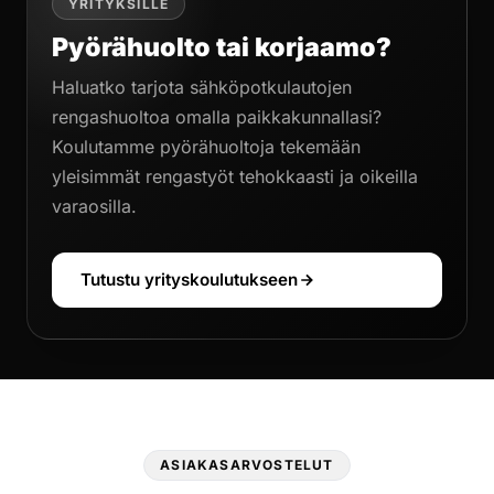
YRITYKSILLE
Pyörähuolto tai korjaamo?
Haluatko tarjota sähköpotkulautojen
rengashuoltoa omalla paikkakunnallasi?
Koulutamme pyörähuoltoja tekemään
yleisimmät rengastyöt tehokkaasti ja oikeilla
varaosilla.
Tutustu yrityskoulutukseen
ASIAKASARVOSTELUT