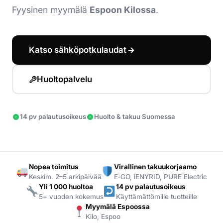
Fyysinen myymälä
Espoon Kilossa
.
Yrityksille
Yhteystiedot
Katso sähköpotkulaudat
Varaa huolto
Huoltopalvelu
14 pv palautusoikeus
Huolto & takuu Suomessa
Nopea toimitus
Virallinen takuukorjaamo
Keskim. 2–5 arkipäivää
E‑GO, iENYRID, PURE Electric
Yli 1 000 huoltoa
14 pv palautusoikeus
5+ vuoden kokemus
Käyttämättömille tuotteille
Myymälä Espoossa
Kilo, Espoo