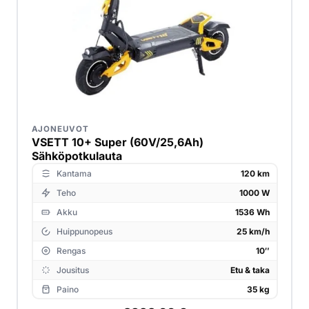
AJONEUVOT
VSETT 10+ Super (60V/25,6Ah)
Sähköpotkulauta
Kantama
120 km
Teho
1000 W
Akku
1536 Wh
Huippunopeus
25 km/h
Rengas
10″
Jousitus
Etu & taka
Paino
35 kg