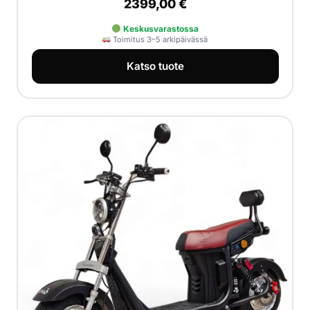
2399,00
€
Keskusvarastossa
Toimitus 3–5 arkipäivässä
Katso tuote