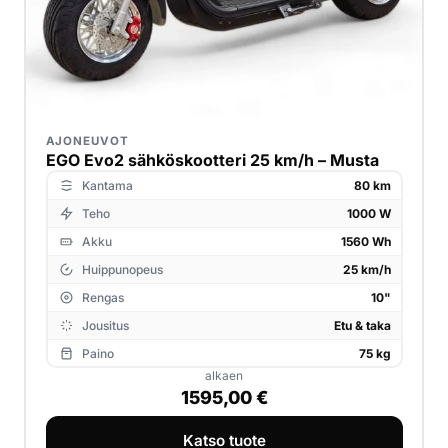
AJONEUVOT
EGO Evo2 sähköskootteri 25 km/h – Musta
Kantama
80 km
Teho
1000 W
Akku
1560 Wh
Huippunopeus
25 km/h
Rengas
10"
Jousitus
Etu & taka
Paino
75 kg
alkaen
1595,00
€
Katso tuote