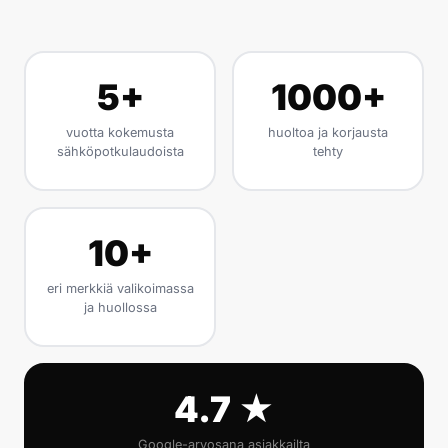
5+
1000+
vuotta kokemusta
huoltoa ja korjausta
sähköpotkulaudoista
tehty
10+
eri merkkiä valikoimassa
ja huollossa
4.7 ★
Google-arvosana asiakkailta