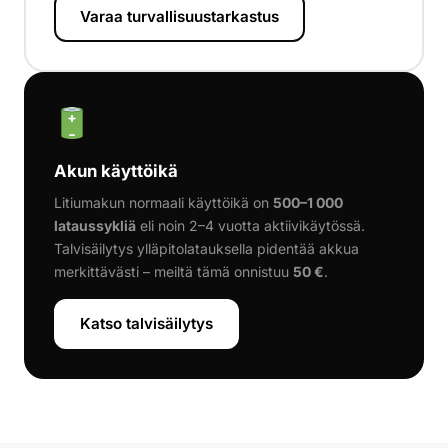
Varaa turvallisuustarkastus
Akun käyttöikä
Litiumakun normaali käyttöikä on
500–1 000
lataussykliä
eli noin 2–4 vuotta aktiivikäytössä.
Talvisäilytys ylläpitolatauksella pidentää akkua
merkittävästi – meiltä tämä onnistuu
50 €
.
Katso talvisäilytys