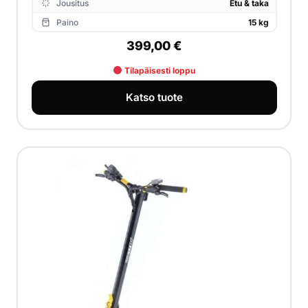
Jousitus
Etu & taka
Paino
15 kg
399,00
€
Tilapäisesti loppu
Katso tuote