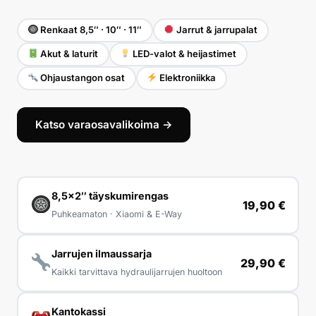
Renkaat 8,5″ · 10″ · 11″
Jarrut & jarrupalat
Akut & laturit
LED-valot & heijastimet
Ohjaustangon osat
Elektroniikka
Katso varaosavalikoima →
8,5×2″ täyskumirengas
19,90 €
Puhkeamaton · Xiaomi & E-Way
Jarrujen ilmaussarja
29,90 €
Kaikki tarvittava hydraulijarrujen huoltoon
Kantokassi