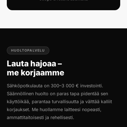
HUOLTOPALVELU
Lauta hajoaa –
me korjaamme
Sähköpotkulauta on 300–3 000 € investointi.
Säännöllinen huolto on paras tapa pidentää sen
käyttöikää, parantaa turvallisuutta ja välttää kalliit
korjaukset. Me huollamme laitteesi nopeasti,
ammattitaitoisesti ja rehellisesti.