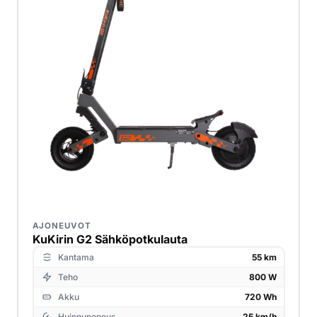
AJONEUVOT
KuKirin G2 Sähköpotkulauta
Kantama
55 km
Teho
800 W
Akku
720 Wh
Huippunopeus
25 km/h