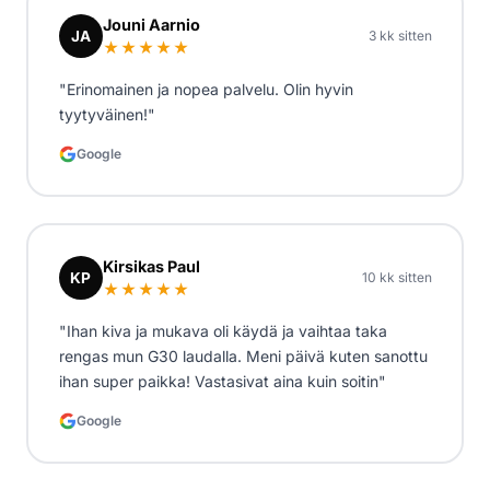
Jouni Aarnio
JA
3 kk sitten
★★★★★
"Erinomainen ja nopea palvelu. Olin hyvin
tyytyväinen!"
Google
Kirsikas Paul
KP
10 kk sitten
★★★★★
"Ihan kiva ja mukava oli käydä ja vaihtaa taka
rengas mun G30 laudalla. Meni päivä kuten sanottu
ihan super paikka! Vastasivat aina kuin soitin"
Google