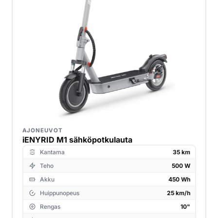
AJONEUVOT
iENYRID M1 sähköpotkulauta
Kantama
35 km
Teho
500 W
Akku
450 Wh
Huippunopeus
25 km/h
Rengas
10"