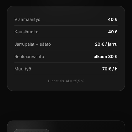
Vianmääritys
40 €
Kausihuolto
49 €
Jarrupalat + säätö
20 € / jarru
Renkaanvaihto
alkaen 30 €
Muu työ
70 € / h
Hinnat sis. ALV 25,5 %