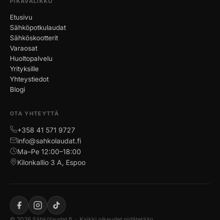
PIKAVALIKKO
Etusivu
Sähköpotkulaudat
Sähköskootterit
Varaosat
Huoltopalvelu
Yrityksille
Yhteystiedot
Blogi
OTA YHTEYTTÄ
+358 41 571 9727
info@sahkolaudat.fi
Ma–Pe 12:00–18:00
Kilonkallio 3 A, Espoo
© 2026 Sähkölaudat.fi · Kaikki oikeudet pidätetään.