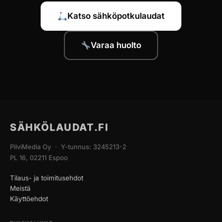
Katso sähköpotkulaudat
Varaa huolto
SÄHKÖLAUDAT.FI
PilviMedia Oy · Y-tunnus: 3245213-2
PL 16, 02211 Espoo
Tilaus- ja toimitusehdot
Meistä
Käyttöehdot