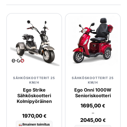
Yrityksille
Yhteystiedot
Varaa huolto
SÄHKÖSKOOTTERIT 25
SÄHKÖSKOOTTERIT 25
KM/H
KM/H
Ego Strike
Ego Onni 1000W
Sähköskootteri
Senioriskootteri
Kolmipyöräinen
1695,00
€
–
1970,00
€
2045,00
€
Ilmainen toimitus