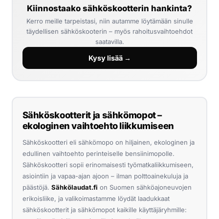
Kiinnostaako sähköskootterin hankinta?
Kerro meille tarpeistasi, niin autamme löytämään sinulle
täydellisen sähköskooterin – myös rahoitusvaihtoehdot
saatavilla.
Kysy lisää →
Sähköskootterit ja sähkömopot –
ekologinen vaihtoehto liikkumiseen
Sähköskootteri eli sähkömopo on hiljainen, ekologinen ja
edullinen vaihtoehto perinteiselle bensiinimopolle.
Sähköskootteri sopii erinomaisesti työmatkaliikkumiseen,
asiointiin ja vapaa-ajan ajoon – ilman polttoainekuluja ja
päästöjä.
Sähkölaudat.fi
on Suomen sähköajoneuvojen
erikoisliike, ja valikoimastamme löydät laadukkaat
sähköskootterit ja sähkömopot kaikille käyttäjäryhmille: