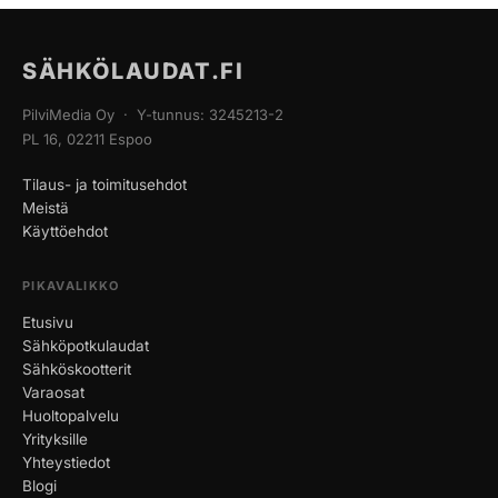
SÄHKÖLAUDAT.FI
PilviMedia Oy · Y-tunnus: 3245213-2
PL 16, 02211 Espoo
Tilaus- ja toimitusehdot
Meistä
Käyttöehdot
PIKAVALIKKO
Etusivu
Sähköpotkulaudat
Sähköskootterit
Varaosat
Huoltopalvelu
Yrityksille
Yhteystiedot
Blogi