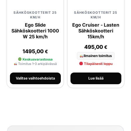
SÄHKÖSKOOTTERIT 25
SÄHKÖSKOOTTERIT 25
KM/H
KM/H
Ego Slide
Ego Cruiser - Lasten
Sähköskootteri 1000
Sähköskootteri
W 25 km/h
15km/h
495,00
€
1495,00
€
Ilmainen toimitus
Keskusvarastossa
Toimitus 1–3 arkipäivässä
Tilapäisesti loppu
Valitse vaihtoehdoista
Lue lisää