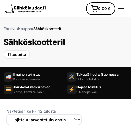
0,00
€
Etusivu
›
Kauppa
›
Sähköskootterit
Sähköskootterit
11 tuotetta
Etusivu
Ilmainen toimitus
Takuu & huolto Suomessa
Suoraan kotiovelle
12 kk tuotetakuu
Ajoneuvot
Joustavat maksutavat
Nopea toimitus
Klarna, kortti tai lasku
1–5 arkipäivää
Varaosat
Lisävarusteet
Näytetään kaikki 12 tulosta
Huoltopalvelu