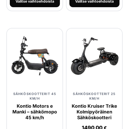
Valitse vaihtoehdoista
Valitse vaihtoehdoista
SÄHKÖSKOOTTERIT 45
SÄHKÖSKOOTTERIT 25
KM/H
KM/H
Kontio Motors e
Kontio Kruiser Trike
Manki – sähkömopo
Kolmipyöräinen
45 km/h
Sähköskootteri
1490,00
€