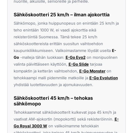
nuorille, aikuisille, senioreille ja perheille.
Sähköskootteri 25 km/h – ilman ajokorttia
Sähkömopo, jonka huippunopeus on enintään 25 km/h ja
teho enintään 1000 W, ei vaadi ajokorttia eikä
rekisteröintiä Suomessa. Tämä tekee 25 km/h
sähköskoottereista erittäin suositun vaihtoehdon
kaupunkiliikkumiseen. Valikoimastamme löydät useita
E-
Go
-malleja tähän luokkaan:
E-Go Evo2
on monipuolinen
valinta päivittäiseen käyttöön,
E-Go Slide
tarjoaa
kompaktin ja ketterän vaihtoehdon,
E-Go Monster
on
tehokkaampi malli pidemmille matkoille ja
E-Go Evolution
yhdistää luotettavuuden ja ajomukavuuden.
Sähköskootteri 45 km/h – tehokas
sähkömopo
Tehokkaammat sähköskootterit kulkevat jopa 45 km/h ja
vaativat AM-ajokortin (mopokortti) sekä rekisteröinnin.
E-
Go Royal 3000 W
on valikoimamme tehokkain
sähköskootteri, joka tarjoaa 45 km/h huippunopeuden ja