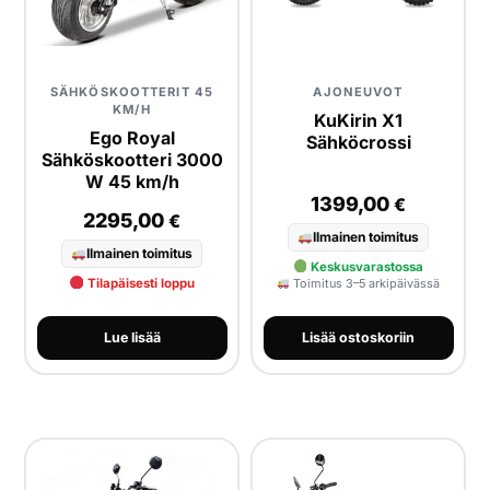
SÄHKÖSKOOTTERIT 45
AJONEUVOT
KM/H
KuKirin X1
Ego Royal
Sähköcrossi
Sähköskootteri 3000
W 45 km/h
1399,00
€
2295,00
€
Ilmainen toimitus
Ilmainen toimitus
Keskusvarastossa
Tilapäisesti loppu
Toimitus 3–5 arkipäivässä
Lue lisää
Lisää ostoskoriin