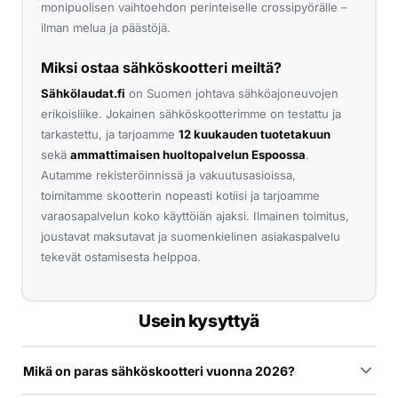
monipuolisen vaihtoehdon perinteiselle crossipyörälle –
ilman melua ja päästöjä.
Miksi ostaa sähköskootteri meiltä?
Sähkölaudat.fi
on Suomen johtava sähköajoneuvojen
erikoisliike. Jokainen sähköskootterimme on testattu ja
tarkastettu, ja tarjoamme
12 kuukauden tuotetakuun
sekä
ammattimaisen huoltopalvelun Espoossa
.
Autamme rekisteröinnissä ja vakuutusasioissa,
toimitamme skootterin nopeasti kotiisi ja tarjoamme
varaosapalvelun koko käyttöiän ajaksi. Ilmainen toimitus,
joustavat maksutavat ja suomenkielinen asiakaspalvelu
tekevät ostamisesta helppoa.
Usein kysyttyä
Mikä on paras sähköskootteri vuonna 2026?