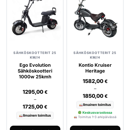
SÄHKÖSKOOTTERIT 25
SÄHKÖSKOOTTERIT 25
KM/H
KM/H
Ego Evolution
Kontio Kruiser
Sähköskootteri
Heritage
1000w 25kmh
1582,00
€
–
1295,00
€
1850,00
€
–
Ilmainen toimitus
1725,00
€
Keskusvarastossa
Ilmainen toimitus
Toimitus 1–3 arkipäivässä