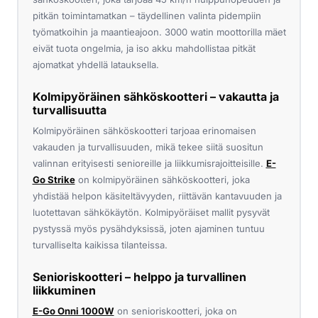
pitkän toimintamatkan – täydellinen valinta pidempiin
työmatkoihin ja maantieajoon. 3000 watin moottorilla mäet
eivät tuota ongelmia, ja iso akku mahdollistaa pitkät
ajomatkat yhdellä latauksella.
Kolmipyöräinen sähköskootteri – vakautta ja
turvallisuutta
Kolmipyöräinen sähköskootteri tarjoaa erinomaisen
vakauden ja turvallisuuden, mikä tekee siitä suositun
valinnan erityisesti senioreille ja liikkumisrajoitteisille.
E-
Go Strike
on kolmipyöräinen sähköskootteri, joka
yhdistää helpon käsiteltävyyden, riittävän kantavuuden ja
luotettavan sähkökäytön. Kolmipyöräiset mallit pysyvät
pystyssä myös pysähdyksissä, joten ajaminen tuntuu
turvalliselta kaikissa tilanteissa.
Senioriskootteri – helppo ja turvallinen
liikkuminen
E-Go Onni 1000W
on senioriskootteri, joka on