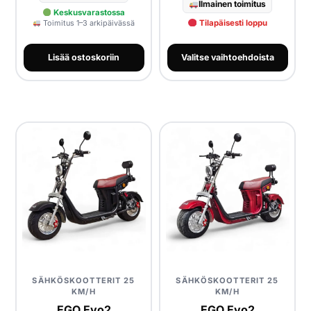
Ilmainen toimitus
Keskusvarastossa
Toimitus 1–3 arkipäivässä
Tilapäisesti loppu
Lisää ostoskoriin
Valitse vaihtoehdoista
SÄHKÖSKOOTTERIT 25
SÄHKÖSKOOTTERIT 25
KM/H
KM/H
EGO Evo2
EGO Evo2