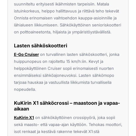
suunniteltu erityisesti ikäihmisten tarpeisiin. Matala
istuinkorkeus, helppo hallittavuus ja riittävä teho tekevät
Onnista erinomaisen vaihtoehdon kauppa-asioinnille ja
lähialueen liikkumiseen. Sähkökäyttöinen senioriskootteri
on polttoaineetonta, hiljaista ja ympäristöystävällistä.
Lasten sähköskootteri
E-Go Cruiser
on turvallinen lasten sähköskootteri, jonka
huippunopeus on rajoitettu 15 km/h:iin. Kevyt ja
helppokäyttöinen Cruiser sopii erinomaisesti nuorten
ensimmäiseksi sähköajoneuvoksi. Lasten sähkömopo
tarjoaa hauskaa ja vastuullista liikkumista turvallisella
nopeudella.
KuKirin X1 sähköcrossi – maastoon ja vapaa-
aikaan
KuKirin X1
on sähkökäyttöinen crossipyörä, joka sopii
sekä maasto- että vapaa-ajan käyttöön. Tehokas moottori,
isot renkaat ja kestävä rakenne tekevät X1:stä