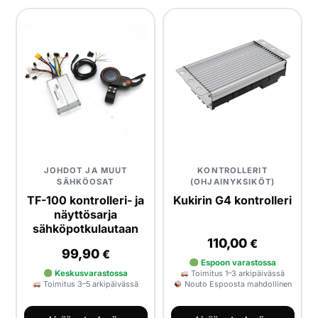
JOHDOT JA MUUT
KONTROLLERIT
SÄHKÖOSAT
(OHJAINYKSIKÖT)
TF-100 kontrolleri- ja
Kukirin G4 kontrolleri
näyttösarja
sähköpotkulautaan
110,00
€
99,90
€
Espoon varastossa
Keskusvarastossa
Toimitus 1–3 arkipäivässä
Toimitus 3–5 arkipäivässä
Nouto Espoosta mahdollinen