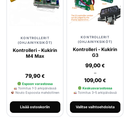
KONTROLLERIT
KONTROLLERIT
(OHJAINYKSIKÖT)
(OHJAINYKSIKÖT)
Kontrolleri - Kukirin
Kontrolleri - Kukirin
G3
M4 Max
99,00
€
–
79,90
€
109,00
€
Espoon varastossa
Toimitus 1–3 arkipäivässä
Keskusvarastossa
Nouto Espoosta mahdollinen
Toimitus 3–5 arkipäivässä
Lisää ostoskoriin
Valitse vaihtoehdoista