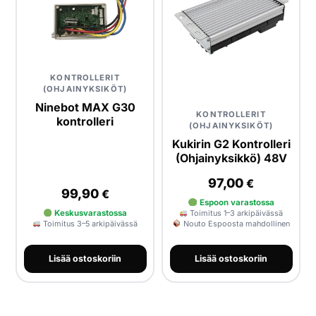
HAE
KONTROLLERIT
(OHJAINYKSIKÖT)
Ninebot MAX G30
KONTROLLERIT
kontrolleri
(OHJAINYKSIKÖT)
Kukirin G2 Kontrolleri
(Ohjainyksikkö) 48V
97,00
€
99,90
€
Espoon varastossa
Keskusvarastossa
Toimitus 1–3 arkipäivässä
Toimitus 3–5 arkipäivässä
Nouto Espoosta mahdollinen
Lisää ostoskoriin
Lisää ostoskoriin