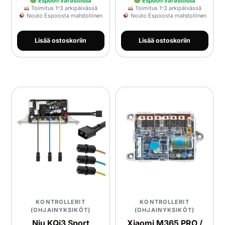
Espoon varastossa
Espoon varastossa
Toimitus 1–3 arkipäivässä
Toimitus 1–3 arkipäivässä
Nouto Espoosta mahdollinen
Nouto Espoosta mahdollinen
Lisää ostoskoriin
Lisää ostoskoriin
KONTROLLERIT
KONTROLLERIT
(OHJAINYKSIKÖT)
(OHJAINYKSIKÖT)
Niu KQi3 Sport
Xiaomi M365 PRO /