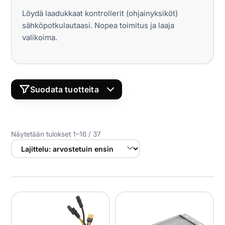
Yrityksille
Löydä laadukkaat kontrollerit (ohjainyksiköt)
sähköpotkulautaasi. Nopea toimitus ja laaja
Yhteystiedot
valikoima.
Varaa huolto
Suodata tuotteita
LÖYDÄ YHTEENSOPIVAT KONTROLLERIT
(OHJAINYKSIKÖT)
Näytetään tulokset 1–16 / 37
MERKKI
MALLI