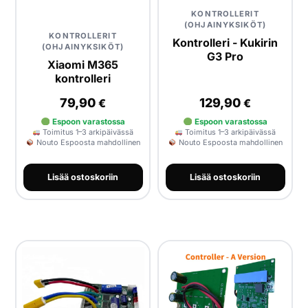
KONTROLLERIT
(OHJAINYKSIKÖT)
KONTROLLERIT
Kontrolleri - Kukirin
(OHJAINYKSIKÖT)
G3 Pro
Xiaomi M365
kontrolleri
79,90
129,90
€
€
Espoon varastossa
Espoon varastossa
Toimitus 1–3 arkipäivässä
Toimitus 1–3 arkipäivässä
Nouto Espoosta mahdollinen
Nouto Espoosta mahdollinen
Lisää ostoskoriin
Lisää ostoskoriin