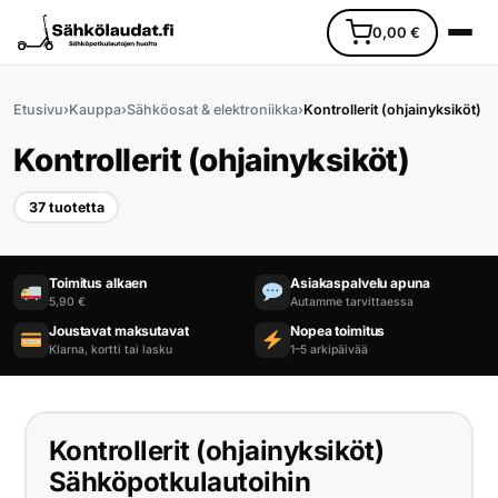
0,00
€
Etusivu
›
Kauppa
›
Sähköosat & elektroniikka
›
Kontrollerit (ohjainyksiköt)
Kontrollerit (ohjainyksiköt)
37 tuotetta
Etusivu
Toimitus alkaen
Asiakaspalvelu apuna
5,90 €
Autamme tarvittaessa
Ajoneuvot
Joustavat maksutavat
Nopea toimitus
Klarna, kortti tai lasku
1–5 arkipäivää
Varaosat
Lisävarusteet
Kontrollerit (ohjainyksiköt)
Huoltopalvelu
Sähköpotkulautoihin