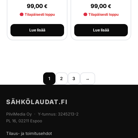
99,00
99,00
€
€
Tilapäisesti loppu
Tilapäisesti loppu
Lue lisää
Lue lisää
1
2
3
→
SÄHKÖLAUDAT.FI
PilviMedia Oy · Y-tunnus: 3245213-2
PL 16, 02211 Espoo
Tilaus- ja toimitusehdot