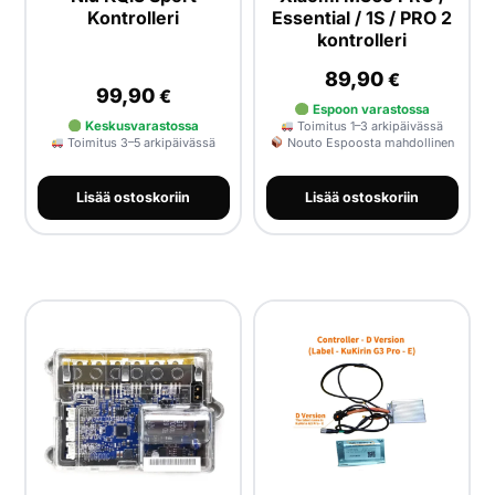
Kontrolleri
Essential / 1S / PRO 2
kontrolleri
89,90
€
99,90
€
Espoon varastossa
Keskusvarastossa
Toimitus 1–3 arkipäivässä
Toimitus 3–5 arkipäivässä
Nouto Espoosta mahdollinen
Lisää ostoskoriin
Lisää ostoskoriin