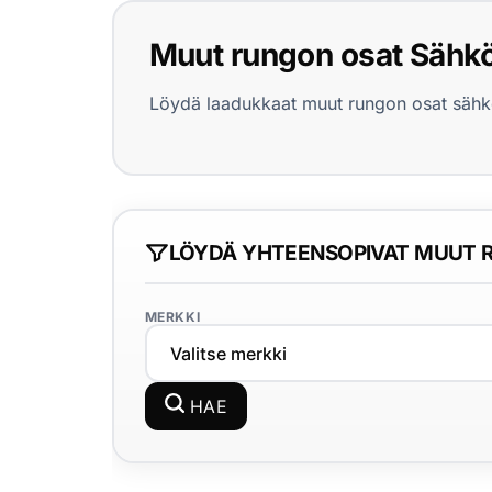
Yrityksille
Muut rungon osat Sähkö
Yhteystiedot
Löydä laadukkaat muut rungon osat sähköp
Varaa huolto
LÖYDÄ YHTEENSOPIVAT MUUT 
MERKKI
HAE