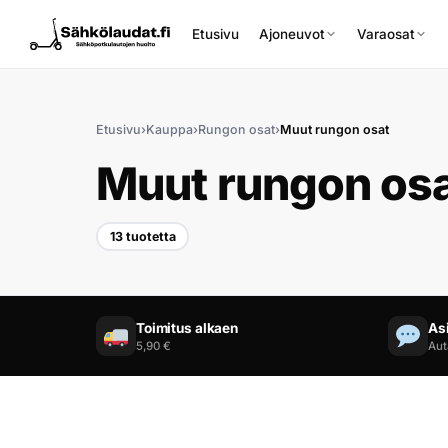
Etusivu
Ajoneuvot
Varaosat
Etusivu
›
Kauppa
›
Rungon osat
›
Muut rungon osat
Muut rungon os
13 tuotetta
Etusivu
Ajoneuvot
Toimitus alkaen
As
Varaosat
5,90 €
Aut
Lisävarusteet
Huoltopalvelu