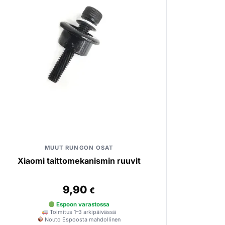
MUUT RUNGON OSAT
Xiaomi taittomekanismin ruuvit
9,90
€
Espoon varastossa
Toimitus 1–3 arkipäivässä
Nouto Espoosta mahdollinen