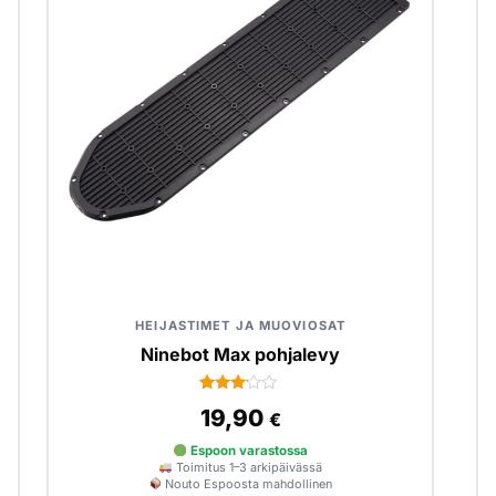
HEIJASTIMET JA MUOVIOSAT
Ninebot Max pohjalevy
1
Arvio
19,90
€
3.00
5:stä
perustuen
Espoon varastossa
asiakkaan
Toimitus 1–3 arkipäivässä
arvotukseen.
Nouto Espoosta mahdollinen