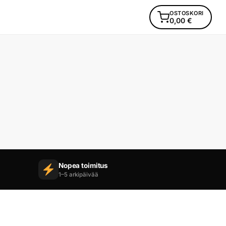
OSTOSKORI
0,00
€
Nopea toimitus
1–5 arkipäivää