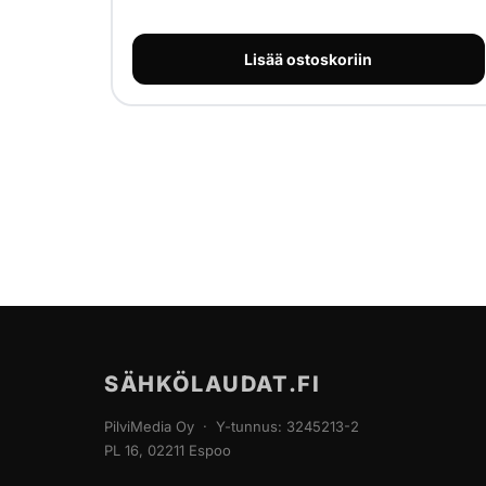
Lisää ostoskoriin
SÄHKÖLAUDAT.FI
PilviMedia Oy · Y-tunnus: 3245213-2
PL 16, 02211 Espoo