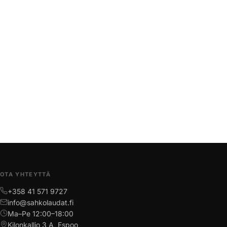
OTA YHTEYTTÄ
+358 41 571 9727
info@sahkolaudat.fi
Ma–Pe 12:00–18:00
Kilonkallio 3 A, Espoo