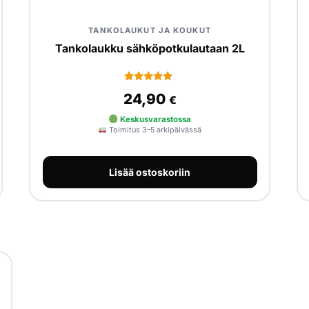
TANKOLAUKUT JA KOUKUT
Tankolaukku sähköpotkulautaan 2L
1
Arvio
24,90
€
5
5:stä
perustuen
Keskusvarastossa
asiakkaan
Toimitus 3–5 arkipäivässä
arvotukseen.
Lisää ostoskoriin