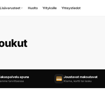
Lisävarusteet
Huolto
Yrityksille
Yhteystiedot
koukut
iakaspalvelu apuna
Joustavat maksutavat
amme tarvittaessa
Klarna, kortti tai lasku