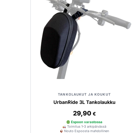
TANKOLAUKUT JA KOUKUT
UrbanRide 3L Tankolaukku
29,90
€
Espoon varastossa
Toimitus 1–3 arkipäivässä
Nouto Espoosta mahdollinen