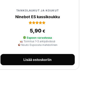
TANKOLAUKUT JA KOUKUT
Ninebot ES kassikoukku
1
Arvio
5,90
€
5.00
5:stä
perustuen
Espoon varastossa
asiakkaan
Toimitus 1–3 arkipäivässä
arvotukseen.
Nouto Espoosta mahdollinen
Lisää ostoskoriin