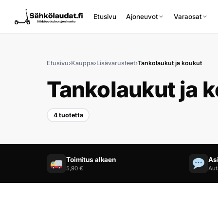
Etusivu
Ajoneuvot
Varaosat
Etusivu
›
Kauppa
›
Lisävarusteet
›
Tankolaukut ja koukut
Tankolaukut ja 
4 tuotetta
Etusivu
Ajoneuvot
Toimitus alkaen
As
Varaosat
5,90 €
Aut
Lisävarusteet
Huoltopalvelu