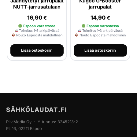
Jäähdytetyt jarrupalat
Kugoo G-Booster
NUTT-jarrusatulaan
jarrupalat
16,90
14,90
€
€
Espoon varastossa
Espoon varastossa
Toimitus 1–3 arkipäivässä
Toimitus 1–3 arkipäivässä
Nouto Espoosta mahdollinen
Nouto Espoosta mahdollinen
Lisää ostoskoriin
Lisää ostoskoriin
SÄHKÖLAUDAT.FI
PilviMedia Oy · Y-tunnus: 3245213-2
PL 16, 02211 Espoo