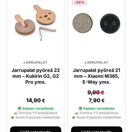
-20%
JARRUPALAT
JARRUPALAT
Jarrupalat pyöreä 22
Jarrupalat pyöreä 21
mm – Kukirin G2, G2
mm – Xiaomi M365,
Pro yms.
E-Way yms.
9,90
€
14,90
7,90
€
€
Espoon varastossa
Espoon varastossa
Toimitus 1–3 arkipäivässä
Toimitus 1–3 arkipäivässä
Nouto Espoosta mahdollinen
Nouto Espoosta mahdollinen