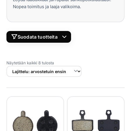
Yrityksille
Nopea toimitus ja laaja valikoima.
Yhteystiedot
Suodata tuotteita
Varaa huolto
LÖYDÄ YHTEENSOPIVAT JARRUPALAT
Näytetään kaikki 8 tulosta
MERKKI
MALLI
HAE