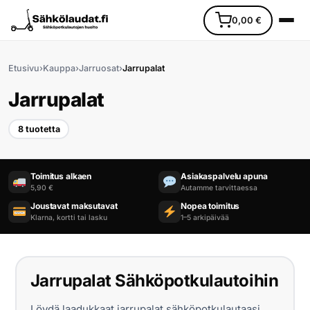
0,00
€
Etusivu
›
Kauppa
›
Jarruosat
›
Jarrupalat
Jarrupalat
8 tuotetta
Etusivu
Toimitus alkaen
Asiakaspalvelu apuna
5,90 €
Autamme tarvittaessa
Ajoneuvot
Joustavat maksutavat
Nopea toimitus
Klarna, kortti tai lasku
1–5 arkipäivää
Varaosat
Lisävarusteet
Jarrupalat Sähköpotkulautoihin
Huoltopalvelu
Löydä laadukkaat jarrupalat sähköpotkulautaasi.