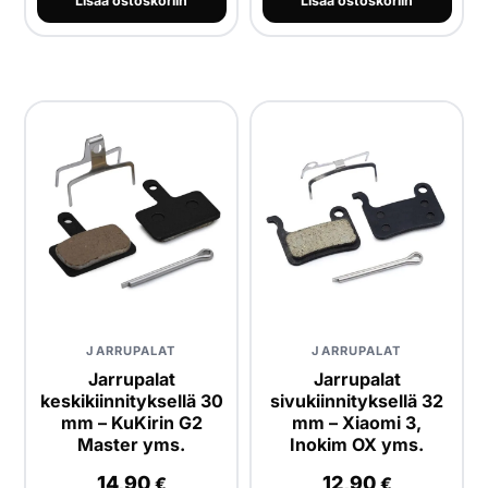
Lisää ostoskoriin
Lisää ostoskoriin
JARRUPALAT
JARRUPALAT
Jarrupalat
Jarrupalat
keskikiinnityksellä 30
sivukiinnityksellä 32
mm – KuKirin G2
mm – Xiaomi 3,
Master yms.
Inokim OX yms.
14,90
12,90
€
€