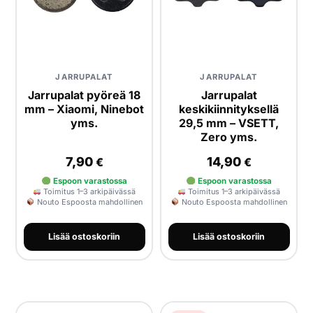
JARRUPALAT
JARRUPALAT
Jarrupalat pyöreä 18
Jarrupalat
mm – Xiaomi, Ninebot
keskikiinnityksellä
yms.
29,5 mm – VSETT,
Zero yms.
7,90
14,90
€
€
Espoon varastossa
Espoon varastossa
Toimitus 1–3 arkipäivässä
Toimitus 1–3 arkipäivässä
Nouto Espoosta mahdollinen
Nouto Espoosta mahdollinen
Lisää ostoskoriin
Lisää ostoskoriin