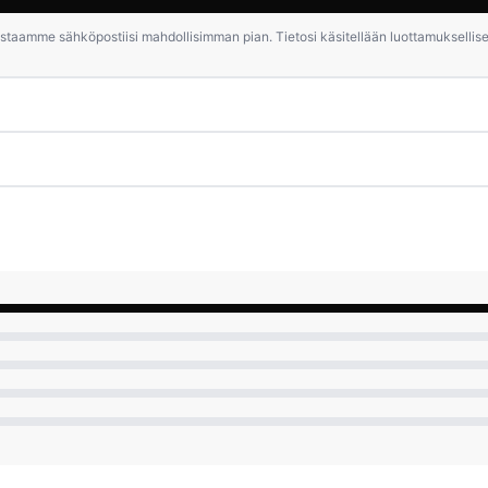
staamme sähköpostiisi mahdollisimman pian. Tietosi käsitellään luottamuksellises