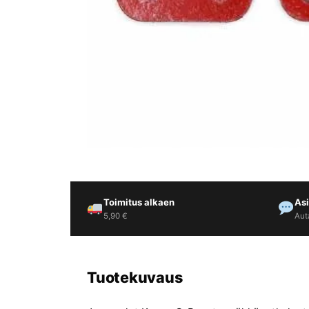
Yrityksille
Yhteystiedot
Varaa huolto
Toimitus alkaen
As
5,90 €
Aut
Tuotekuvaus