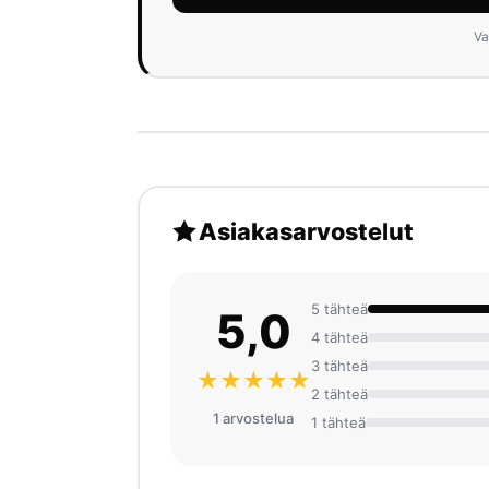
Va
Asiakasarvostelut
5 tähteä
5,0
4 tähteä
3 tähteä
★★★★★
2 tähteä
1 arvosteluа
1 tähteä