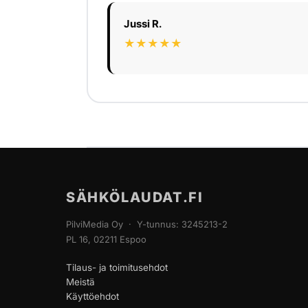
Jussi R.
★★★★★
SÄHKÖLAUDAT.FI
PilviMedia Oy · Y-tunnus: 3245213-2
PL 16, 02211 Espoo
Tilaus- ja toimitusehdot
Meistä
Käyttöehdot