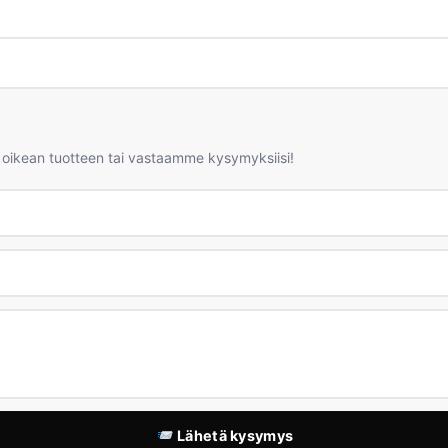
 oikean tuotteen tai vastaamme kysymyksiisi!
Lähetä kysymys