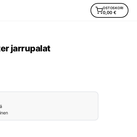
OSTOSKORI
0,00
€
r jarrupalat
ä
inen