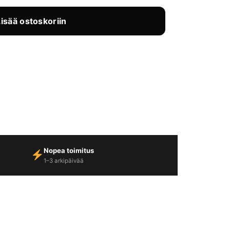
Lisää ostoskoriin
Nopea toimitus
1–3 arkipäivää