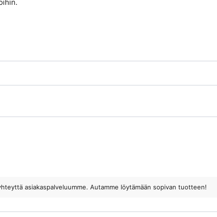
ihin.
ota yhteyttä asiakaspalveluumme. Autamme löytämään sopivan tuotteen!