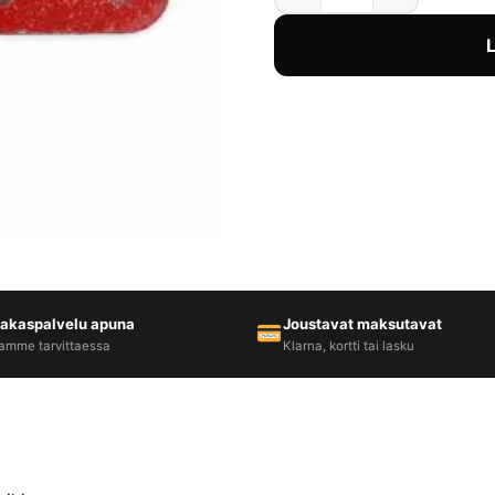
iakaspalvelu apuna
Joustavat maksutavat
amme tarvittaessa
Klarna, kortti tai lasku