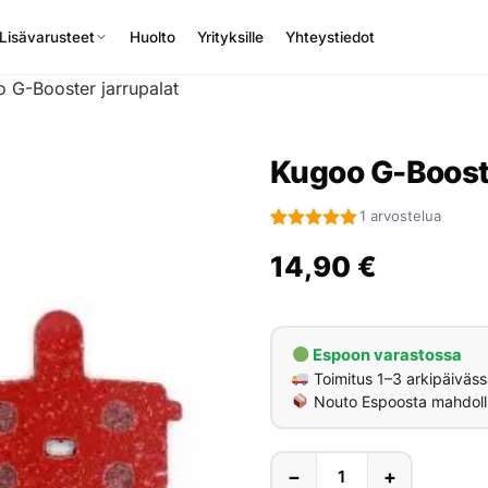
Lisävarusteet
Huolto
Yrityksille
Yhteystiedot
 G-Booster jarrupalat
Kugoo G-Booste
1 arvostelua
Arvio
1
5.00
5:stä
14,90
€
perustuen
asiakkaan
arvotukseen.
Espoon varastossa
Toimitus 1–3 arkipäiväss
Nouto Espoosta mahdoll
−
+