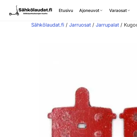
Etusivu
Ajoneuvot
Varaosat
Sähkölaudat.fi
/
Jarruosat
/
Jarrupalat
/ Kugoo
Etusivu
Ajoneuvot
Varaosat
Lisävarusteet
Huoltopalvelu