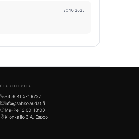
30.10.2025
OTA YHTEYTTÄ
+358 41 571 9727
info@sahkolaudat.fi
Ma–Pe 12:00–18:00
Kilonkallio 3 A, Espoo