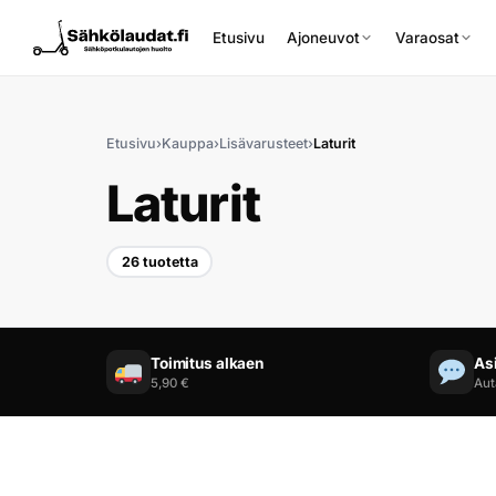
Etusivu
Ajoneuvot
Varaosat
Etusivu
›
Kauppa
›
Lisävarusteet
›
Laturit
Laturit
26 tuotetta
Etusivu
Ajoneuvot
Toimitus alkaen
As
Varaosat
5,90 €
Aut
Lisävarusteet
Huoltopalvelu