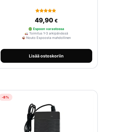
2
Arvio
49,90
€
5.00
5:stä
perustuen
Espoon varastossa
asiakkaan
Toimitus 1–3 arkipäivässä
arvotukseen.
Nouto Espoosta mahdollinen
Lisää ostoskoriin
-8%