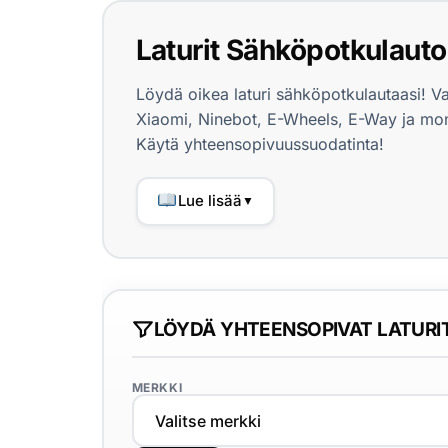
Yrityksille
Laturit Sähköpotkulauto
Yhteystiedot
Löydä oikea laturi sähköpotkulautaasi! Va
Xiaomi, Ninebot, E-Wheels, E-Way ja mone
Käytä yhteensopivuussuodatinta!
Varaa huolto
Lue lisää
▼
LÖYDÄ YHTEENSOPIVAT LATURI
MERKKI