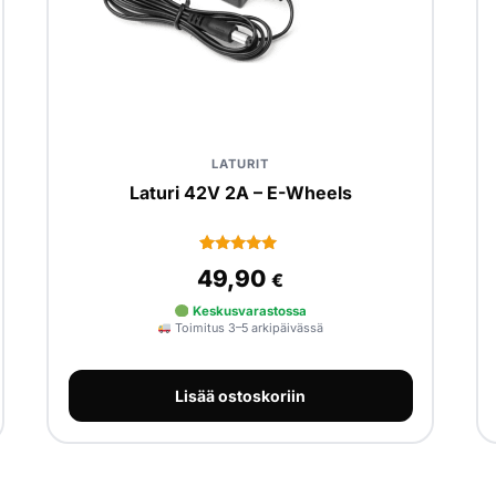
LATURIT
Laturi 42V 2A – E-Wheels
4
Arvio
49,90
€
5.00
5:stä
perustuen
Keskusvarastossa
asiakkaan
Toimitus 3–5 arkipäivässä
arvotukseen.
Lisää ostoskoriin