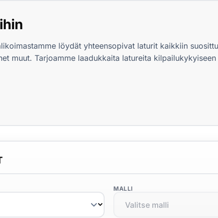
ihin
likoimastamme löydät yhteensopivat laturit kaikkiin suositt
t muut. Tarjoamme laadukkaita latureita kilpailukykyiseen 
T
MALLI