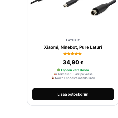
LATURIT
Xiaomi, Ninebot, Pure Laturi
2
Arvio
34,90
€
5.00
5:stä
perustuen
Espoon varastossa
asiakkaan
Toimitus 1–3 arkipäivässä
arvotukseen.
Nouto Espoosta mahdollinen
Lisää ostoskoriin