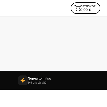
OSTOSKORI
0,00
€
Nopea toimitus
1–5 arkipäivää