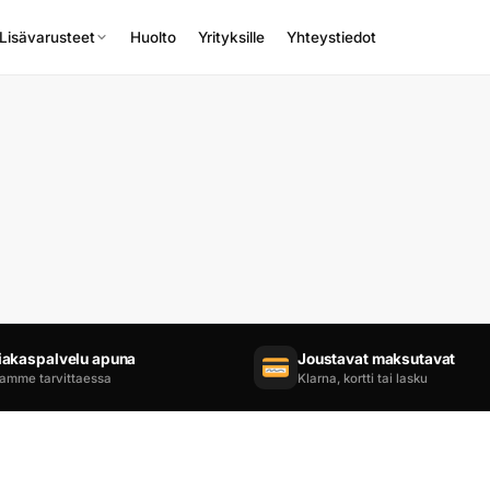
Lisävarusteet
Huolto
Yrityksille
Yhteystiedot
iakaspalvelu apuna
Joustavat maksutavat
amme tarvittaessa
Klarna, kortti tai lasku