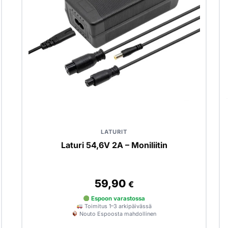
LATURIT
Laturi 54,6V 2A – Moniliitin
59,90
€
Espoon varastossa
Toimitus 1–3 arkipäivässä
Nouto Espoosta mahdollinen