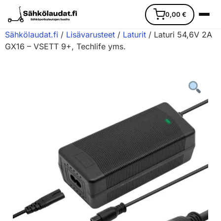
0,00
€
Sähkölaudat.fi
/
Lisävarusteet
/
Laturit
/ Laturi 54,6V 2A
GX16 – VSETT 9+, Techlife yms.
Etusivu
Ajoneuvot
Varaosat
Lisävarusteet
Huoltopalvelu