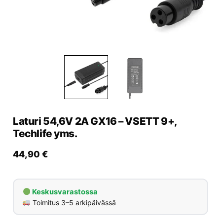
Yrityksille
Yhteystiedot
Varaa huolto
Laturi 54,6V 2A GX16 – VSETT 9+,
Techlife yms.
44,90
€
Keskusvarastossa
Toimitus 3–5 arkipäivässä