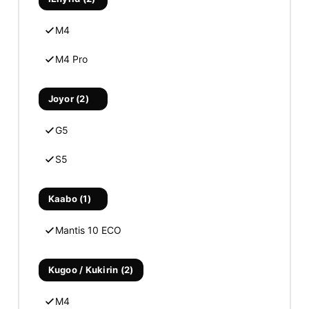
M4
M4 Pro
Joyor (2)
G5
S5
Kaabo (1)
Mantis 10 ECO
Kugoo / Kukirin (2)
M4