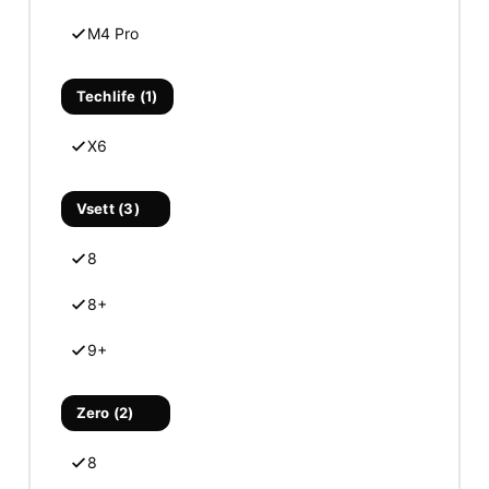
M4 Pro
Techlife (1)
X6
Vsett (3)
8
8+
9+
Zero (2)
8