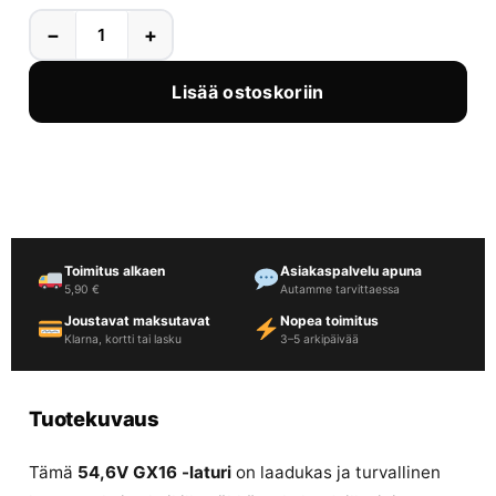
−
+
Lisää ostoskoriin
Toimitus alkaen
Asiakaspalvelu apuna
5,90 €
Autamme tarvittaessa
Joustavat maksutavat
Nopea toimitus
Klarna, kortti tai lasku
3–5 arkipäivää
Tuotekuvaus
Tämä
54,6V GX16 -laturi
on laadukas ja turvallinen