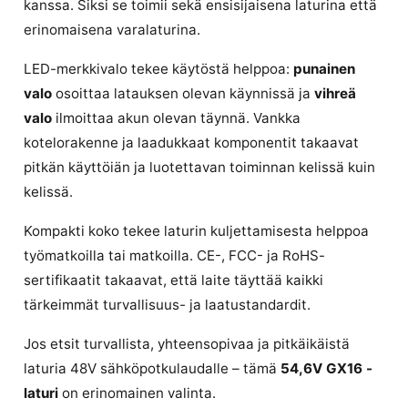
kanssa. Siksi se toimii sekä ensisijaisena laturina että
erinomaisena varalaturina.
LED-merkkivalo tekee käytöstä helppoa:
punainen
valo
osoittaa latauksen olevan käynnissä ja
vihreä
valo
ilmoittaa akun olevan täynnä. Vankka
kotelorakenne ja laadukkaat komponentit takaavat
pitkän käyttöiän ja luotettavan toiminnan kelissä kuin
kelissä.
Kompakti koko tekee laturin kuljettamisesta helppoa
työmatkoilla tai matkoilla. CE-, FCC- ja RoHS-
sertifikaatit takaavat, että laite täyttää kaikki
tärkeimmät turvallisuus- ja laatustandardit.
Jos etsit turvallista, yhteensopivaa ja pitkäikäistä
laturia 48V sähköpotkulaudalle – tämä
54,6V GX16 -
laturi
on erinomainen valinta.