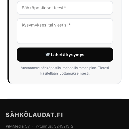
Lähetä kysymys
Vastaamme sähköpostiisi mahdollisimman pian. Tietosi
käsitellään luottamuksellisesti.
SÄHKÖLAUDAT.FI
PilviMedia Oy · Y-tunnus: 3245213-2