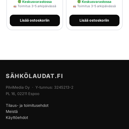
Keskusvarastossa
Keskusvarastossa
Toimitus 3–5 arkipäivässä
Toimitus 3–5 arkipäivässä
Lisää ostoskoriin
Lisää ostoskoriin
SÄHKÖLAUDAT.FI
PilviMedia Oy · Y-tunnus: 3245213-2
PL 16, 02211 Espoo
Tilaus- ja toimitusehdot
Meistä
Käyttöehdot