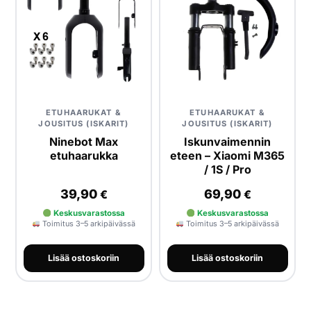
HAE
ETUHAARUKAT &
ETUHAARUKAT &
JOUSITUS (ISKARIT)
JOUSITUS (ISKARIT)
Ninebot Max
Iskunvaimennin
etuhaarukka
eteen – Xiaomi M365
/ 1S / Pro
39,90
69,90
€
€
Keskusvarastossa
Keskusvarastossa
Toimitus 3–5 arkipäivässä
Toimitus 3–5 arkipäivässä
Lisää ostoskoriin
Lisää ostoskoriin