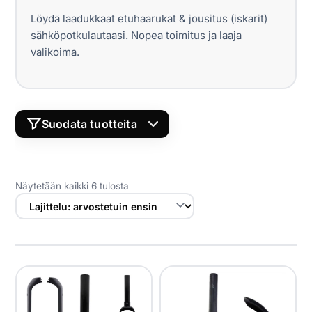
Yrityksille
Löydä laadukkaat etuhaarukat & jousitus (iskarit)
sähköpotkulautaasi. Nopea toimitus ja laaja
Yhteystiedot
valikoima.
Varaa huolto
Suodata tuotteita
LÖYDÄ YHTEENSOPIVAT ETUHAARUKAT &
JOUSITUS (ISKARIT)
Näytetään kaikki 6 tulosta
MERKKI
MALLI