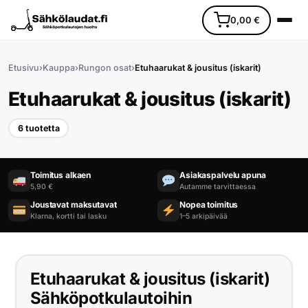
0,00
€
Etusivu
›
Kauppa
›
Rungon osat
›
Etuhaarukat & jousitus (iskarit)
Etuhaarukat & jousitus (iskarit)
6 tuotetta
Etusivu
Toimitus alkaen
Asiakaspalvelu apuna
5,90 €
Autamme tarvittaessa
Ajoneuvot
Joustavat maksutavat
Nopea toimitus
Klarna, kortti tai lasku
1–5 arkipäivää
Varaosat
Lisävarusteet
Etuhaarukat & jousitus (iskarit)
Huoltopalvelu
Sähköpotkulautoihin