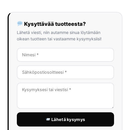
Kysyttävää tuotteesta?
Lähetä viesti, niin autamme sinua löytämään
oikean tuotteen tai vastaamme kysymyksiisi!
Lähetä kysymys