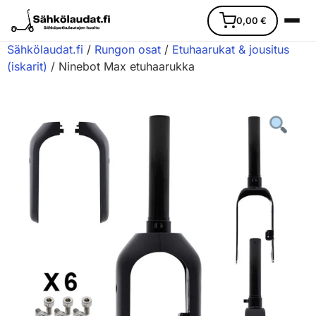
0,00
€
Sähkölaudat.fi
/
Rungon osat
/
Etuhaarukat & jousitus
(iskarit)
/ Ninebot Max etuhaarukka
Etusivu
Ajoneuvot
Varaosat
Lisävarusteet
Huoltopalvelu