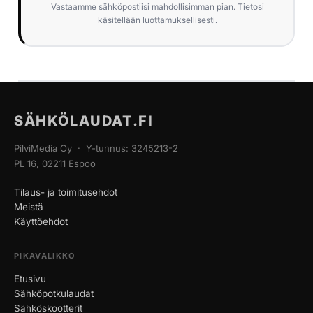
Vastaamme sähköpostiisi mahdollisimman pian. Tietosi
käsitellään luottamuksellisesti.
SÄHKÖLAUDAT.FI
PilviMedia Oy · Y-tunnus: 3245213-2
PL 16, 02211 Espoo
Tilaus- ja toimitusehdot
Meistä
Käyttöehdot
PIKAVALIKKO
Etusivu
Sähköpotkulaudat
Sähköskootterit