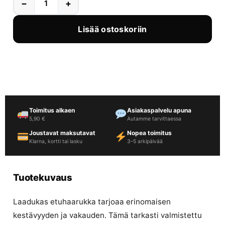
−
+
Lisää ostoskoriin
Toimitus alkaen
Asiakaspalvelu apuna
5,90 €
Autamme tarvittaessa
Joustavat maksutavat
Nopea toimitus
Klarna, kortti tai lasku
3–5 arkipäivää
Tuotekuvaus
Laadukas etuhaarukka tarjoaa erinomaisen
kestävyyden ja vakauden. Tämä tarkasti valmistettu