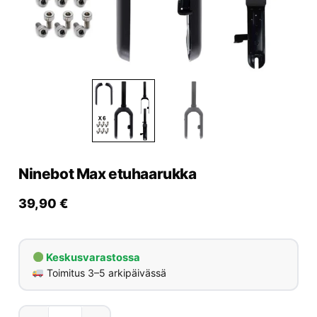
Yrityksille
Yhteystiedot
Varaa huolto
Ninebot Max etuhaarukka
39,90
€
Keskusvarastossa
Toimitus 3–5 arkipäivässä