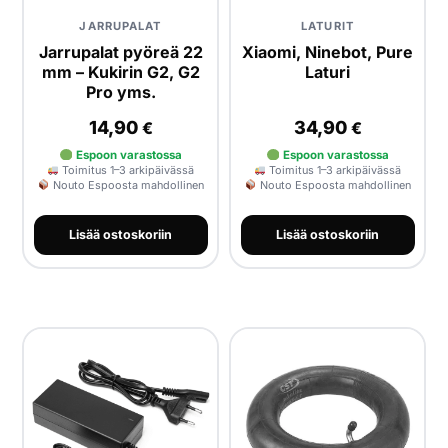
JARRUPALAT
LATURIT
Jarrupalat pyöreä 22
Xiaomi, Ninebot, Pure
mm – Kukirin G2, G2
Laturi
Pro yms.
14,90
34,90
€
€
Espoon varastossa
Espoon varastossa
Toimitus 1–3 arkipäivässä
Toimitus 1–3 arkipäivässä
Nouto Espoosta mahdollinen
Nouto Espoosta mahdollinen
Lisää ostoskoriin
Lisää ostoskoriin