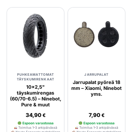
PUHKEAMATTOMAT
JARRUPALAT
TÄYSKUMIRENKAAT
Jarrupalat pyöreä 18
10×2,5"
mm – Xiaomi, Ninebot
täyskumirengas
yms.
(60/70-6.5) – Ninebot,
Pure & muut
34,90
7,90
€
€
Espoon varastossa
Espoon varastossa
Toimitus 1–3 arkipäivässä
Toimitus 1–3 arkipäivässä