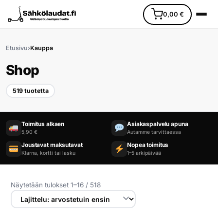
0,00
€
Etusivu
›
Kauppa
Shop
519 tuotetta
Etusivu
Toimitus alkaen
Asiakaspalvelu apuna
5,90 €
Autamme tarvittaessa
Ajoneuvot
Joustavat maksutavat
Nopea toimitus
Klarna, kortti tai lasku
1–5 arkipäivää
Varaosat
Lisävarusteet
Näytetään tulokset 1–16 / 518
Huoltopalvelu