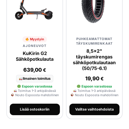
PUHKEAMATTOMAT
Myydyin
TÄYSKUMIRENKAAT
AJONEUVOT
8,5x2"
KuKirin G2
täyskumirengas
Sähköpotkulauta
sähköpotkulautaan
(50/75-6.1)
639,00
€
19,90
€
Ilmainen toimitus
Espoon varastossa
Espoon varastossa
Toimitus 1–3 arkipäivässä
Toimitus 1–3 arkipäivässä
Nouto Espoosta mahdollinen
Nouto Espoosta mahdollinen
Lisää ostoskoriin
Valitse vaihtoehdoista