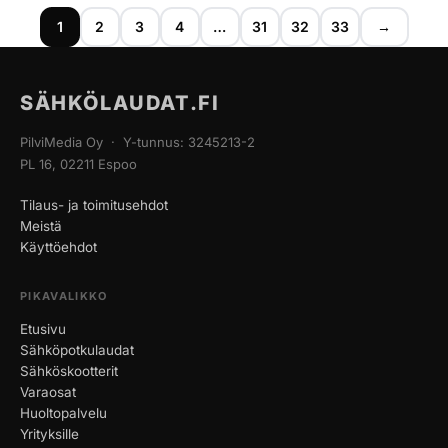
1
2
3
4
…
31
32
33
→
SÄHKÖLAUDAT.FI
PilviMedia Oy · Y-tunnus: 3245213-2
PL 16, 02211 Espoo
Tilaus- ja toimitusehdot
Meistä
Käyttöehdot
PIKAVALIKKO
Etusivu
Sähköpotkulaudat
Sähköskootterit
Varaosat
Huoltopalvelu
Yrityksille