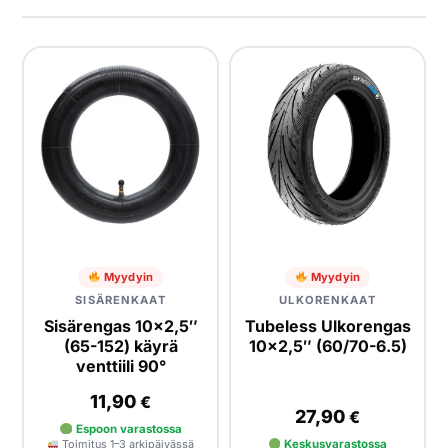
Yrityksille
Yhteystiedot
Varaa huolto
Myydyin
Myydyin
SISÄRENKAAT
ULKORENKAAT
Sisärengas 10×2,5″
Tubeless Ulkorengas
(65-152) käyrä
10x2,5″ (60/70-6.5)
venttiili 90°
11,90
€
27,90
€
Espoon varastossa
Toimitus 1–3 arkipäivässä
Keskusvarastossa