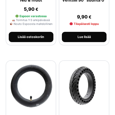
Niu & muut
5,90
€
9,90
Espoon varastossa
€
Toimitus 1–3 arkipäivässä
Nouto Espoosta mahdollinen
Tilapäisesti loppu
Lisää ostoskoriin
Lue lisää