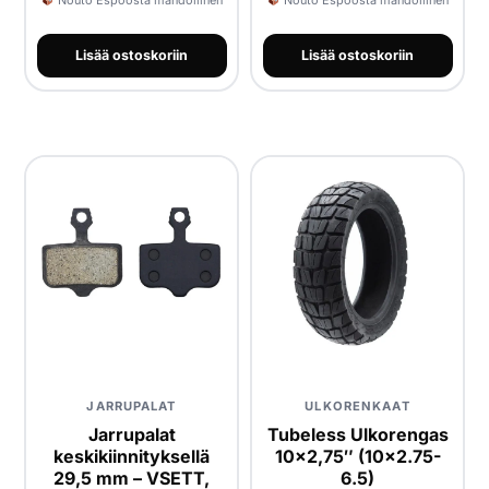
Nouto Espoosta mahdollinen
Nouto Espoosta mahdollinen
Lisää ostoskoriin
Lisää ostoskoriin
JARRUPALAT
ULKORENKAAT
Jarrupalat
Tubeless Ulkorengas
keskikiinnityksellä
10x2,75″ (10×2.75-
29,5 mm – VSETT,
6.5)