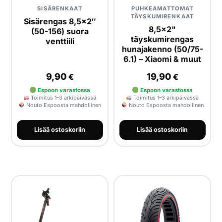
SISÄRENKAAT
PUHKEAMATTOMAT
TÄYSKUMIRENKAAT
Sisärengas 8,5×2″
8,5×2"
(50-156) suora
täyskumirengas
venttiili
hunajakenno (50/75-
6.1) – Xiaomi & muut
9,90
19,90
€
€
Espoon varastossa
Espoon varastossa
Toimitus 1–3 arkipäivässä
Toimitus 1–3 arkipäivässä
Nouto Espoosta mahdollinen
Nouto Espoosta mahdollinen
Lisää ostoskoriin
Lisää ostoskoriin