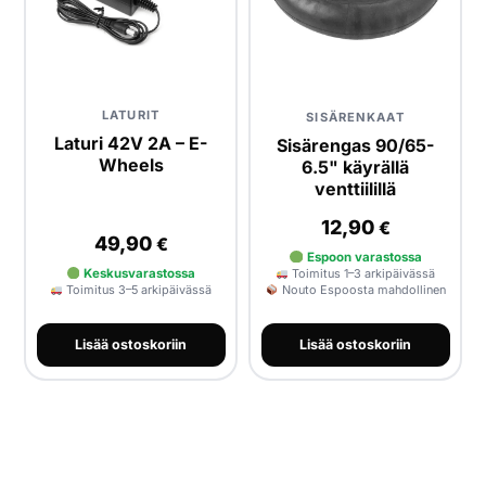
LATURIT
SISÄRENKAAT
Laturi 42V 2A – E-
Sisärengas 90/65-
Wheels
6.5" käyrällä
venttiilillä
12,90
€
49,90
€
Espoon varastossa
Keskusvarastossa
Toimitus 1–3 arkipäivässä
Toimitus 3–5 arkipäivässä
Nouto Espoosta mahdollinen
Lisää ostoskoriin
Lisää ostoskoriin