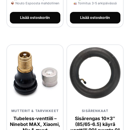
Nouto Espoosta mahdollinen
Toimitus 3–5 arkipäivässä
Lisää ostoskoriin
Lisää ostoskoriin
SISÄRENKAAT
MUTTERIT & TARVIKKEET
Sisärengas 10×3″
Tubeless-venttiili –
(85/65-6.5) käyrä
Ninebot MAX, Xiaomi,
venttiili 90° suunta 0°