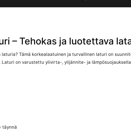
ri – Tehokas ja luotettava lat
laturia? Tämä korkealaatuinen ja turvallinen laturi on suunni
 Laturi on varustettu ylivirta-, ylijännite- ja lämpösuojauksell
= täynnä