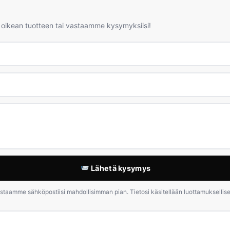
 oikean tuotteen tai vastaamme kysymyksiisi!
Lähetä kysymys
staamme sähköpostiisi mahdollisimman pian. Tietosi käsitellään luottamuksellises