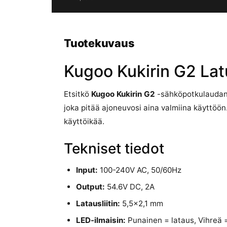
Tuotekuvaus
Kugoo Kukirin G2 Latu
Etsitkö
Kugoo Kukirin G2
-sähköpotkulaudan 
joka pitää ajoneuvosi aina valmiina käyttöön.
käyttöikää.
Tekniset tiedot
Input:
100-240V AC, 50/60Hz
Output:
54.6V DC, 2A
Latausliitin:
5,5×2,1 mm
LED-ilmaisin:
Punainen = lataus, Vihreä 