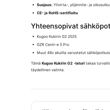
Suojaus:
Ylivirta-, ylijännite- ja oikosulk
CE- ja RoHS-sertifioitu
Yhteensopivat sähköpo
Kugoo Kukirin G2 2025
GZR Centr-e 5 Pro
Muut 48v akuilla varustetut sähköpotkulau
Tämä
Kugoo Kukirin G2 -laturi
takaa turvalli
täydellinen valinta.