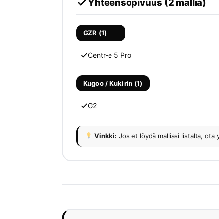
Yhteensopivuus (2 mallia)
GZR (1)
Centr-e 5 Pro
Kugoo / Kukirin (1)
G2
Vinkki:
Jos et löydä malliasi listalta, 