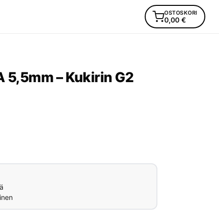
OSTOSKORI
0,00
€
A 5,5mm – Kukirin G2
ä
inen