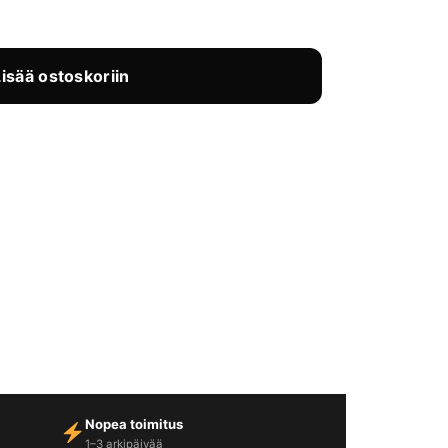
Lisää ostoskoriin
Nopea toimitus
1–3 arkipäivää