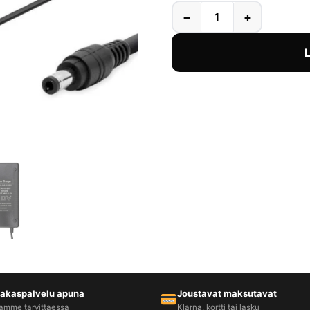
−
+
iakaspalvelu apuna
Joustavat maksutavat
amme tarvittaessa
Klarna, kortti tai lasku