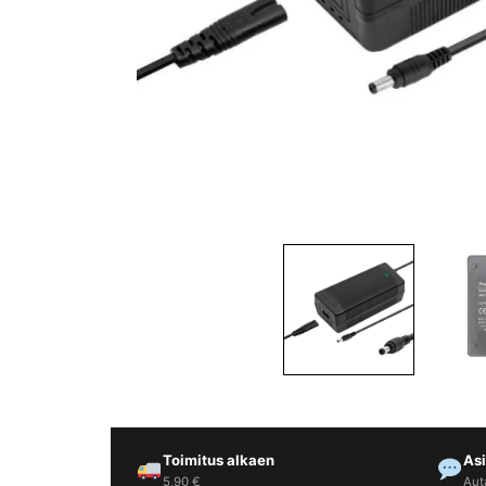
Yrityksille
Yhteystiedot
Varaa huolto
Toimitus alkaen
As
5,90 €
Aut