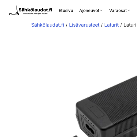
Etusivu
Ajoneuvot
Varaosat
Sähkölaudat.fi
/
Lisävarusteet
/
Laturit
/ Latur
Etusivu
Ajoneuvot
Varaosat
Lisävarusteet
Huoltopalvelu