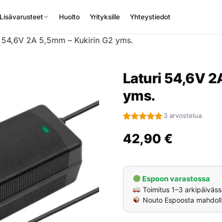
Lisävarusteet
Huolto
Yrityksille
Yhteystiedot
i 54,6V 2A 5,5mm – Kukirin G2 yms.
Laturi 54,6V 2
yms.
3 arvostelua
Arvio
3
5.00
5:stä
42,90
€
perustuen
asiakkaan
arvotukseen.
Espoon varastossa
Toimitus 1–3 arkipäiväss
Nouto Espoosta mahdoll