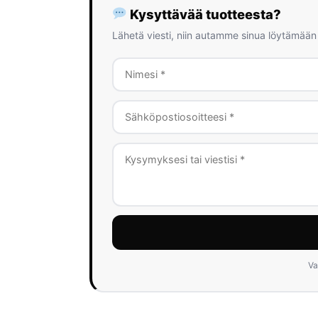
Kysyttävää tuotteesta?
Lähetä viesti, niin autamme sinua löytämään
Va