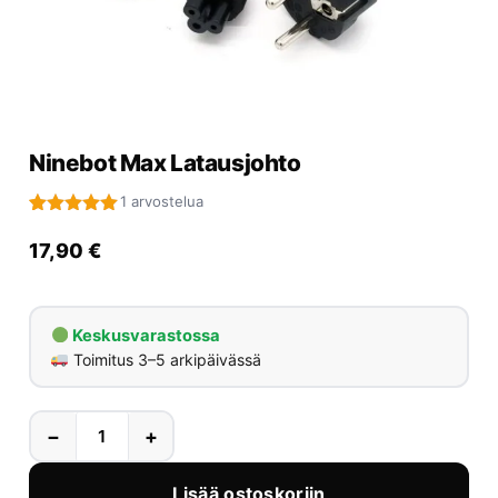
Yrityksille
Yhteystiedot
Varaa huolto
Ninebot Max Latausjohto
1 arvostelua
Arvio
1
5.00
5:stä
17,90
€
perustuen
asiakkaan
arvotukseen.
Keskusvarastossa
Toimitus 3–5 arkipäivässä
−
+
Lisää ostoskoriin