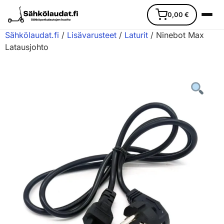
0,00
€
Sähkölaudat.fi
/
Lisävarusteet
/
Laturit
/ Ninebot Max
Latausjohto
Etusivu
Ajoneuvot
Varaosat
Lisävarusteet
Huoltopalvelu