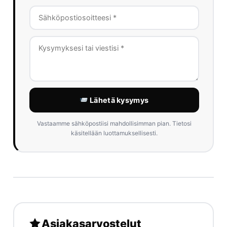
Lähetä kysymys
Vastaamme sähköpostiisi mahdollisimman pian. Tietosi
käsitellään luottamuksellisesti.
Asiakasarvostelut