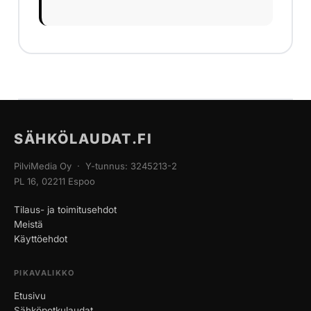
SÄHKÖLAUDAT.FI
PilviMedia Oy · Y-tunnus: 3245213-2
PL 16, 02211 Espoo
Tilaus- ja toimitusehdot
Meistä
Käyttöehdot
PIKAVALIKKO
Etusivu
Sähköpotkulaudat