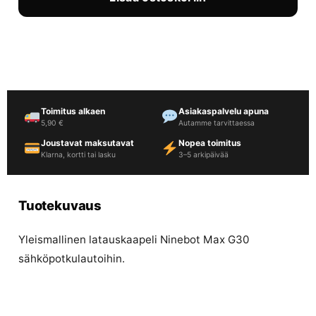
Toimitus alkaen
Asiakaspalvelu apuna
5,90 €
Autamme tarvittaessa
Joustavat maksutavat
Nopea toimitus
Klarna, kortti tai lasku
3–5 arkipäivää
Tuotekuvaus
Yleismallinen latauskaapeli Ninebot Max G30
sähköpotkulautoihin.