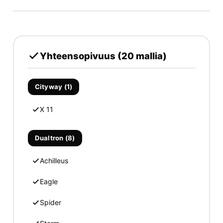
Yhteensopivuus (20 mallia)
Cityway (1)
X 11
Dualtron (8)
Achilleus
Eagle
Spider