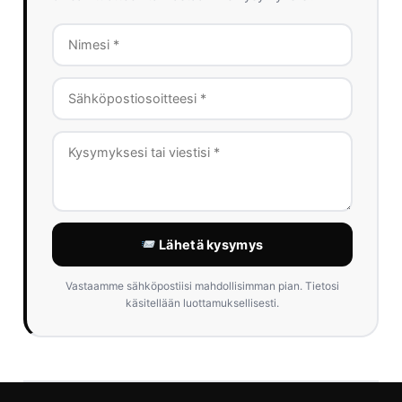
Lähetä kysymys
Vastaamme sähköpostiisi mahdollisimman pian. Tietosi
käsitellään luottamuksellisesti.