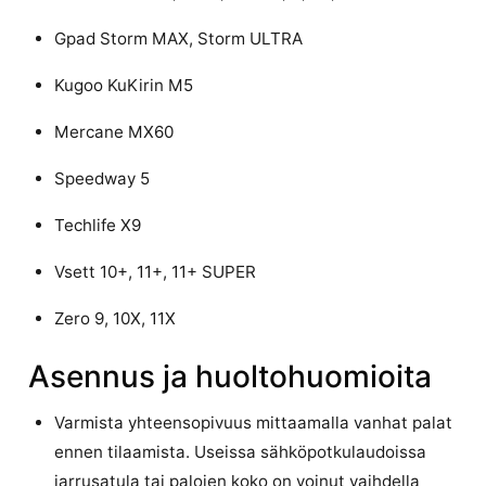
Gpad Storm MAX, Storm ULTRA
Kugoo KuKirin M5
Mercane MX60
Speedway 5
Techlife X9
Vsett 10+, 11+, 11+ SUPER
Zero 9, 10X, 11X
Asennus ja huoltohuomioita
Varmista yhteensopivuus mittaamalla vanhat palat
ennen tilaamista. Useissa sähköpotkulaudoissa
jarrusatula tai palojen koko on voinut vaihdella