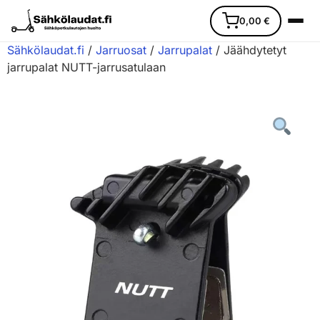
0,00
€
Sähkölaudat.fi
/
Jarruosat
/
Jarrupalat
/ Jäähdytetyt
jarrupalat NUTT-jarrusatulaan
Etusivu
Ajoneuvot
Varaosat
Lisävarusteet
Huoltopalvelu