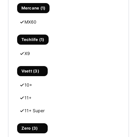
Mercane (1)
MX60
Techlife (1)
X9
Vsett (3)
10+
11+
11+ Super
Zero (3)