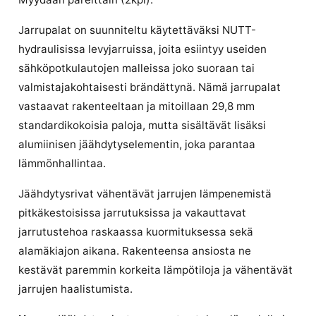
Jarrupalat on suunniteltu käytettäväksi NUTT-
hydraulisissa levyjarruissa, joita esiintyy useiden
sähköpotkulautojen malleissa joko suoraan tai
valmistajakohtaisesti brändättynä. Nämä jarrupalat
vastaavat rakenteeltaan ja mitoillaan 29,8 mm
standardikokoisia paloja, mutta sisältävät lisäksi
alumiinisen jäähdytyselementin, joka parantaa
lämmönhallintaa.
Jäähdytysrivat vähentävät jarrujen lämpenemistä
pitkäkestoisissa jarrutuksissa ja vakauttavat
jarrutustehoa raskaassa kuormituksessa sekä
alamäkiajon aikana. Rakenteensa ansiosta ne
kestävät paremmin korkeita lämpötiloja ja vähentävät
jarrujen haalistumista.