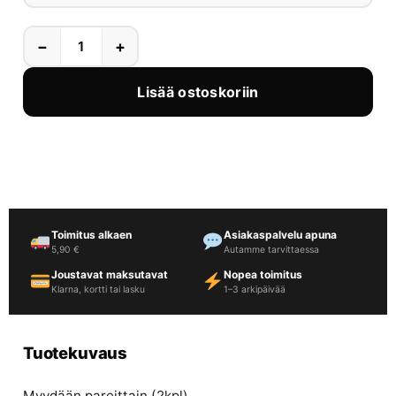
−
+
Lisää ostoskoriin
Toimitus alkaen
Asiakaspalvelu apuna
5,90 €
Autamme tarvittaessa
Joustavat maksutavat
Nopea toimitus
Klarna, kortti tai lasku
1–3 arkipäivää
Tuotekuvaus
Myydään pareittain (2kpl).