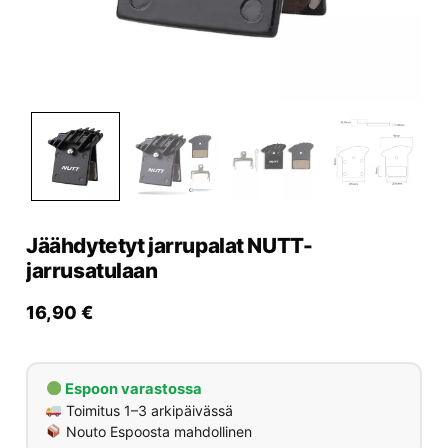
Yrityksille
Yhteystiedot
Varaa huolto
Jäähdytetyt jarrupalat NUTT-
jarrusatulaan
16,90
€
Espoon varastossa
Toimitus 1–3 arkipäivässä
Nouto Espoosta mahdollinen