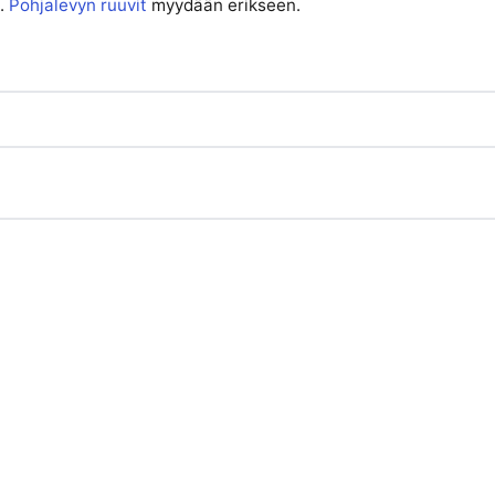
n.
Pohjalevyn ruuvit
myydään erikseen.