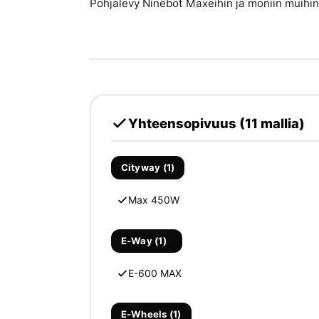
Pohjalevy Ninebot Maxeihin ja moniin muihi
Yhteensopivuus (11 mallia)
Cityway (1)
Max 450W
E-Way (1)
E-600 MAX
E-Wheels (1)