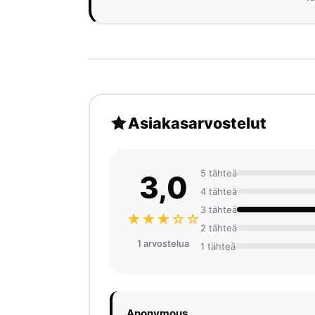
Asiakasarvostelut
5 tähteä
3,0
4 tähteä
3 tähteä
★★★☆☆
2 tähteä
1 arvosteluа
1 tähteä
Anonymous