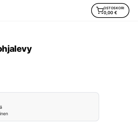
OSTOSKORI
0,00
€
ohjalevy
ä
inen