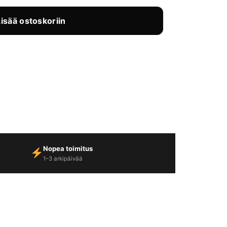
Lisää ostoskoriin
Nopea toimitus
1–3 arkipäivää