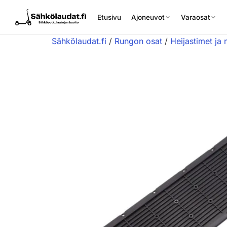
Etusivu
Ajoneuvot
Varaosat
Sähkölaudat.fi
/
Rungon osat
/
Heijastimet ja
Etusivu
Ajoneuvot
Varaosat
Lisävarusteet
Huoltopalvelu