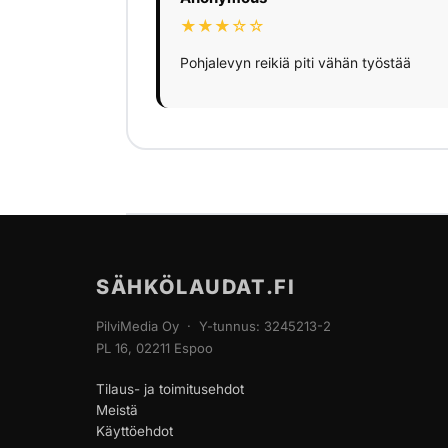
★★★☆☆
Pohjalevyn reikiä piti vähän työstää
SÄHKÖLAUDAT.FI
PilviMedia Oy · Y-tunnus: 3245213-2
PL 16, 02211 Espoo
Tilaus- ja toimitusehdot
Meistä
Käyttöehdot