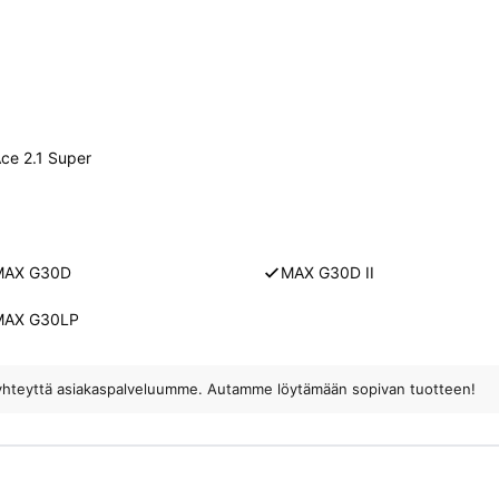
ce 2.1 Super
MAX G30D
MAX G30D II
MAX G30LP
ota yhteyttä asiakaspalveluumme. Autamme löytämään sopivan tuotteen!