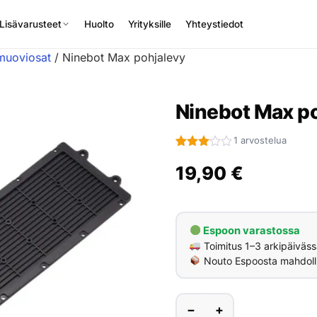
Lisävarusteet
Huolto
Yrityksille
Yhteystiedot
 muoviosat
/ Ninebot Max pohjalevy
Ninebot Max p
1 arvostelua
Arvio
1
3.00
19,90
€
5:stä
perustuen
asiakkaan
arvotukseen.
Espoon varastossa
Toimitus 1–3 arkipäiväss
Nouto Espoosta mahdoll
−
+