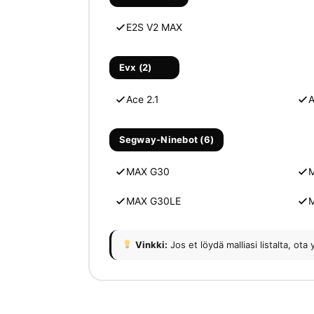
E2S V2 MAX
Evx (2)
Ace 2.1
A
Segway-Ninebot (6)
MAX G30
MAX G30LE
Vinkki:
Jos et löydä malliasi listalta, 