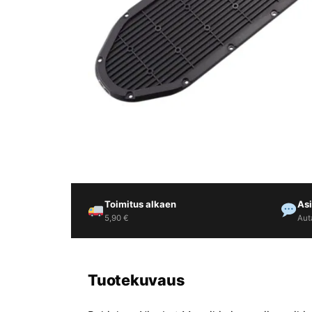
Yrityksille
Yhteystiedot
Varaa huolto
Toimitus alkaen
As
5,90 €
Aut
Tuotekuvaus