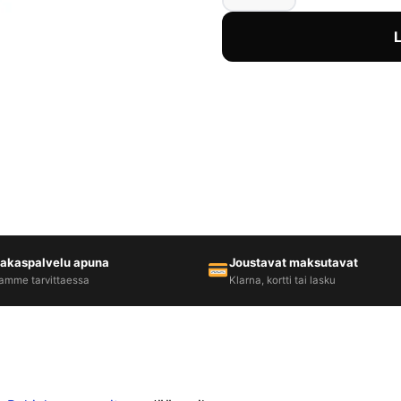
iakaspalvelu apuna
Joustavat maksutavat
amme tarvittaessa
Klarna, kortti tai lasku