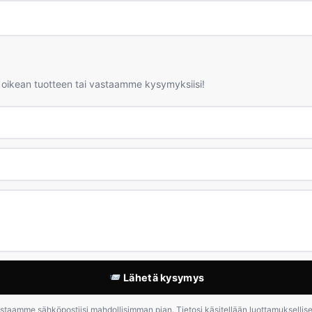
 oikean tuotteen tai vastaamme kysymyksiisi!
Lähetä kysymys
staamme sähköpostiisi mahdollisimman pian. Tietosi käsitellään luottamuksellises