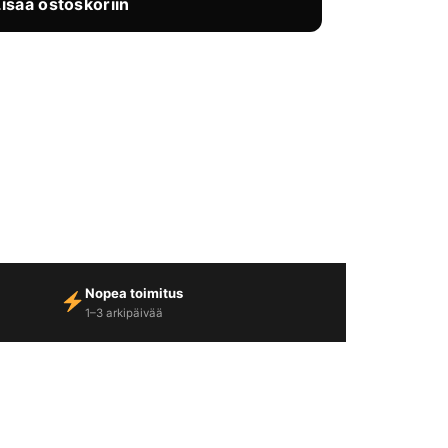
Lisää ostoskoriin
Nopea toimitus
1–3 arkipäivää