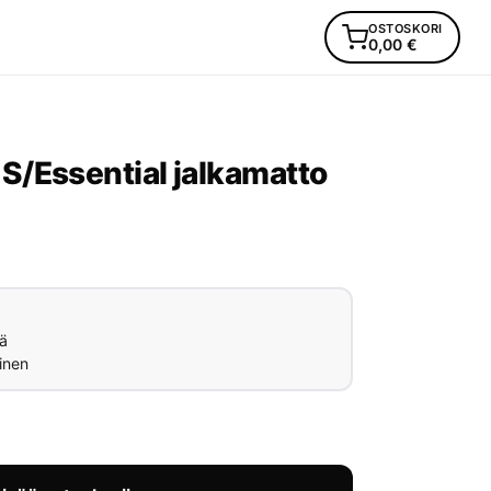
OSTOSKORI
0,00
€
/Essential jalkamatto
ä
inen