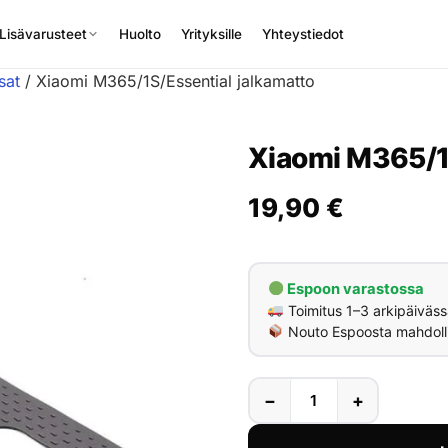
Lisävarusteet
Huolto
Yrityksille
Yhteystiedot
sat
/ Xiaomi M365/1S/Essential jalkamatto
Xiaomi M365/1S
19,90
€
Espoon varastossa
Toimitus 1–3 arkipäiväss
Nouto Espoosta mahdoll
−
+