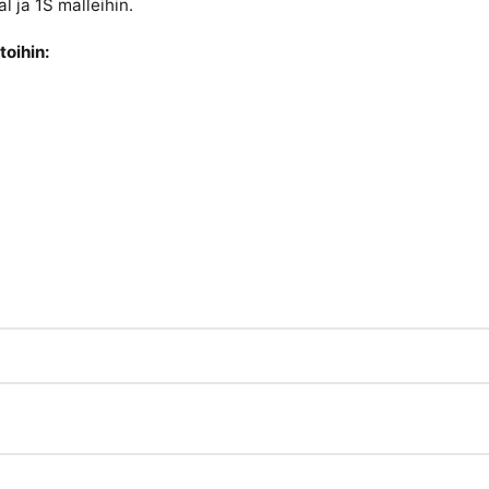
l ja 1S malleihin.
toihin: