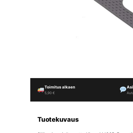
Yrityksille
Yhteystiedot
Varaa huolto
Toimitus alkaen
As
5,90 €
Aut
Tuotekuvaus