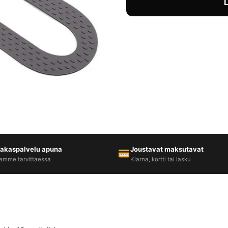
iakaspalvelu apuna
Joustavat maksutavat
amme tarvittaessa
Klarna, kortti tai lasku