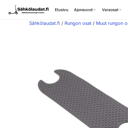
Etusivu
Ajoneuvot
Varaosat
Sähkölaudat.fi
/
Rungon osat
/
Muut rungon o
Etusivu
Ajoneuvot
Varaosat
Lisävarusteet
Huoltopalvelu