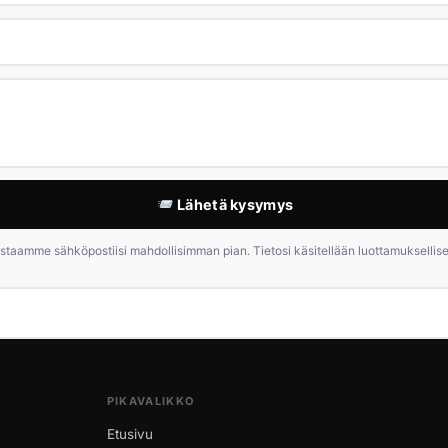
Lähetä kysymys
staamme sähköpostiisi mahdollisimman pian. Tietosi käsitellään luottamuksellises
PIKAVALIKKO
Etusivu