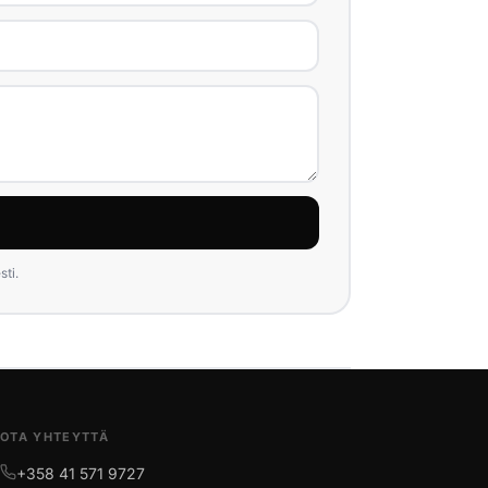
ti.
OTA YHTEYTTÄ
+358 41 571 9727