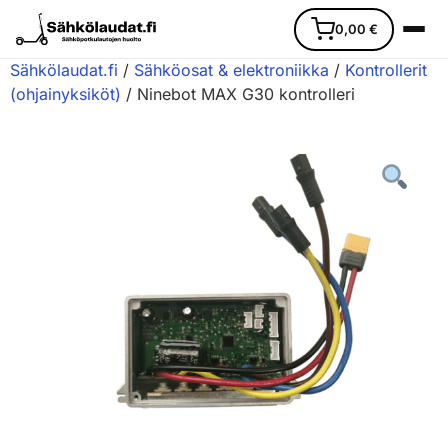
0,00
€
Sähkölaudat.fi
/
Sähköosat & elektroniikka
/
Kontrollerit
(ohjainyksiköt)
/ Ninebot MAX G30 kontrolleri
Etusivu
Ajoneuvot
Varaosat
Lisävarusteet
Huoltopalvelu