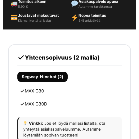
Toimitus alkaen
Asiakaspalvelu apuna
5,90 €
Autamme tarvittaessa
Joustavat maksutavat
Nopea toimitus
Klarna, kortti tai lasku
3–5 arkipäivää
Yhteensopivuus (2 mallia)
Segway-Ninebot (2)
MAX G30
MAX G30D
Vinkki:
Jos et löydä malliasi listalta, ota
yhteyttä asiakaspalveluumme. Autamme
löytämään sopivan tuotteen!