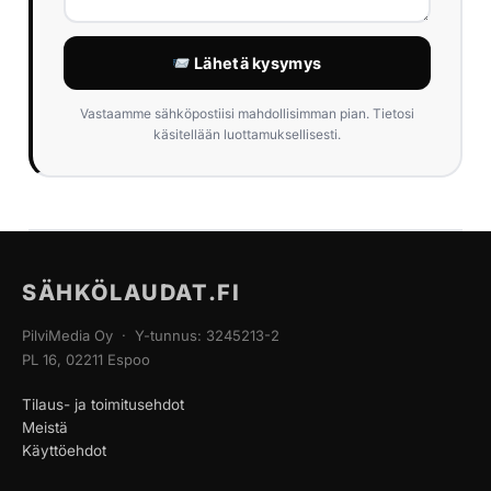
Lähetä kysymys
Vastaamme sähköpostiisi mahdollisimman pian. Tietosi
käsitellään luottamuksellisesti.
SÄHKÖLAUDAT.FI
PilviMedia Oy · Y-tunnus: 3245213-2
PL 16, 02211 Espoo
Tilaus- ja toimitusehdot
Meistä
Käyttöehdot