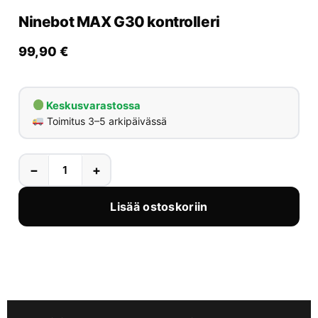
Yrityksille
Ninebot MAX G30 kontrolleri
Yhteystiedot
99,90
€
Varaa huolto
Keskusvarastossa
Toimitus 3–5 arkipäivässä
−
+
Lisää ostoskoriin