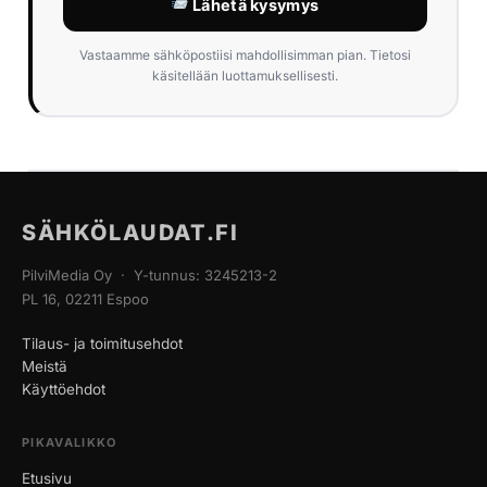
Lähetä kysymys
Vastaamme sähköpostiisi mahdollisimman pian. Tietosi
käsitellään luottamuksellisesti.
SÄHKÖLAUDAT.FI
PilviMedia Oy · Y-tunnus: 3245213-2
PL 16, 02211 Espoo
Tilaus- ja toimitusehdot
Meistä
Käyttöehdot
PIKAVALIKKO
Etusivu