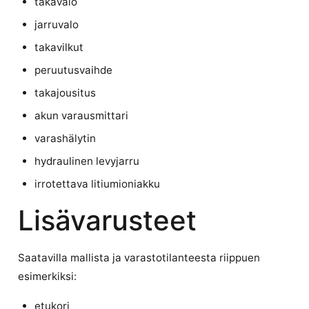
takavalo
jarruvalo
takavilkut
peruutusvaihde
takajousitus
akun varausmittari
varashälytin
hydraulinen levyjarru
irrotettava litiumioniakku
Lisävarusteet
Saatavilla mallista ja varastotilanteesta riippuen
esimerkiksi:
etukori