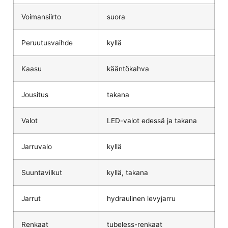
Voimansiirto
suora
Peruutusvaihde
kyllä
Kaasu
kääntökahva
Jousitus
takana
Valot
LED-valot edessä ja takana
Jarruvalo
kyllä
Suuntavilkut
kyllä, takana
Jarrut
hydraulinen levyjarru
Renkaat
tubeless-renkaat