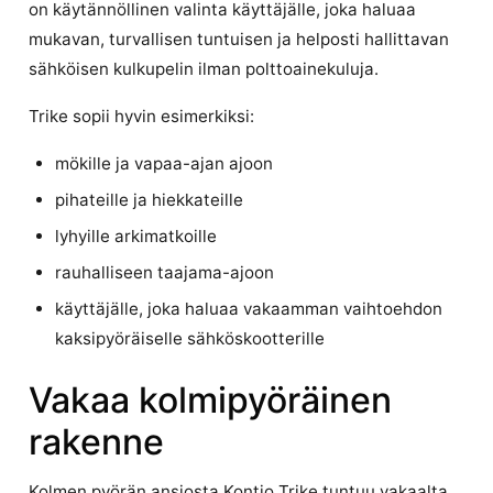
on käytännöllinen valinta käyttäjälle, joka haluaa
mukavan, turvallisen tuntuisen ja helposti hallittavan
sähköisen kulkupelin ilman polttoainekuluja.
Trike sopii hyvin esimerkiksi:
mökille ja vapaa-ajan ajoon
pihateille ja hiekkateille
lyhyille arkimatkoille
rauhalliseen taajama-ajoon
käyttäjälle, joka haluaa vakaamman vaihtoehdon
kaksipyöräiselle sähköskootterille
Vakaa kolmipyöräinen
rakenne
Kolmen pyörän ansiosta Kontio Trike tuntuu vakaalta