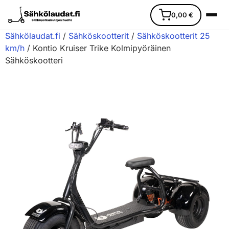
0,00
€
Sähkölaudat.fi
/
Sähköskootterit
/
Sähköskootterit 25
km/h
/ Kontio Kruiser Trike Kolmipyöräinen
Sähköskootteri
Etusivu
Ajoneuvot
Varaosat
Lisävarusteet
Huoltopalvelu