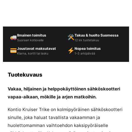
Ilmainen toimitus
Takuu & huolto Suomessa
Suoraan kotiovelle
12 kk tuotetakuu
Joustavat maksutavat
Nopea toimitus
Klarna, kortti tai lasku
1–3 arkipäivää
Tuotekuvaus
Vakaa, hiljainen ja helppokäyttöinen sähköskootteri
vapaa-aikaan, mökille ja arjen matkoihin.
Kontio Kruiser Trike on kolmipyöräinen sähköskootteri
sinulle, joka haluat tavallista vakaamman ja
huolettomamman vaihtoehdon kaksipyöräiselle