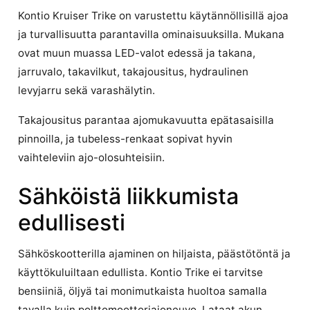
Kontio Kruiser Trike on varustettu käytännöllisillä ajoa
ja turvallisuutta parantavilla ominaisuuksilla. Mukana
ovat muun muassa LED-valot edessä ja takana,
jarruvalo, takavilkut, takajousitus, hydraulinen
levyjarru sekä varashälytin.
Takajousitus parantaa ajomukavuutta epätasaisilla
pinnoilla, ja tubeless-renkaat sopivat hyvin
vaihteleviin ajo-olosuhteisiin.
Sähköistä liikkumista
edullisesti
Sähköskootterilla ajaminen on hiljaista, päästötöntä ja
käyttökuluiltaan edullista. Kontio Trike ei tarvitse
bensiiniä, öljyä tai monimutkaista huoltoa samalla
tavalla kuin polttomoottoriajoneuvo. Lataat akun,