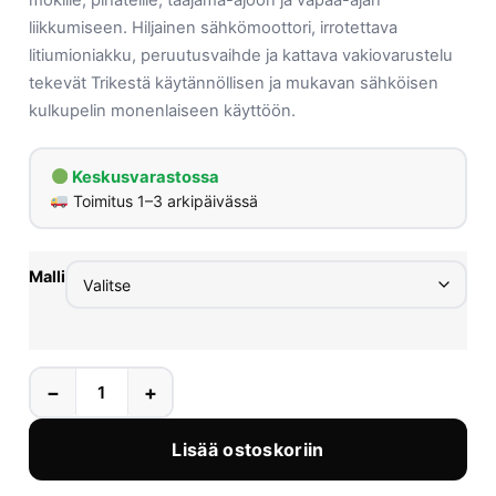
mökille, pihateille, taajama-ajoon ja vapaa-ajan
liikkumiseen. Hiljainen sähkömoottori, irrotettava
litiumioniakku, peruutusvaihde ja kattava vakiovarustelu
tekevät Trikestä käytännöllisen ja mukavan sähköisen
kulkupelin monenlaiseen käyttöön.
Keskusvarastossa
Toimitus 1–3 arkipäivässä
Malli
−
+
Lisää ostoskoriin