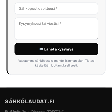
Lähetä kysymys
Vastaamme sähköpostiisi mahdollisimman pian. Tietosi
käsitellään luottamuksellisesti.
SÄHKÖLAUDAT.FI
PilviMedia Oy · Y-tunnus: 3245213-2