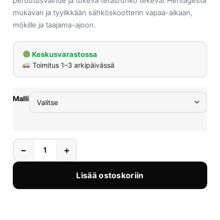
peruutusvaihde ja tukeva teräsrunko tekevät Heritagesta
mukavan ja tyylikkään sähköskootterin vapaa-aikaan,
mökille ja taajama-ajoon.
Keskusvarastossa
Toimitus 1–3 arkipäivässä
Malli
−
+
Lisää ostoskoriin