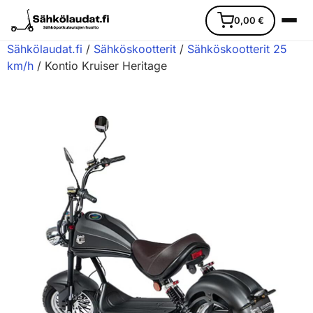
0,00
€
Sähkölaudat.fi
/
Sähköskootterit
/
Sähköskootterit 25
km/h
/ Kontio Kruiser Heritage
Etusivu
Ajoneuvot
Varaosat
Lisävarusteet
Huoltopalvelu