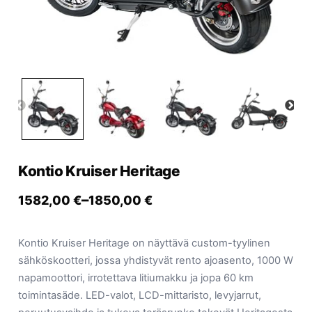
Yrityksille
Yhteystiedot
Varaa huolto
Kontio Kruiser Heritage
–
1582,00
€
1850,00
€
Kontio Kruiser Heritage on näyttävä custom-tyylinen
sähköskootteri, jossa yhdistyvät rento ajoasento, 1000 W
napamoottori, irrotettava litiumakku ja jopa 60 km
toimintasäde. LED-valot, LCD-mittaristo, levyjarrut,