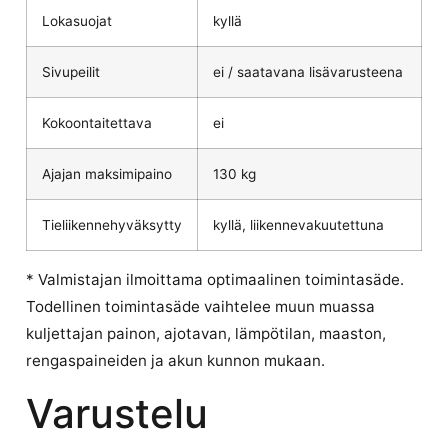
Lokasuojat
kyllä
Sivupeilit
ei / saatavana lisävarusteena
Kokoontaitettava
ei
Ajajan maksimipaino
130 kg
Tieliikennehyväksytty
kyllä, liikennevakuutettuna
* Valmistajan ilmoittama optimaalinen toimintasäde.
Todellinen toimintasäde vaihtelee muun muassa
kuljettajan painon, ajotavan, lämpötilan, maaston,
rengaspaineiden ja akun kunnon mukaan.
Varustelu