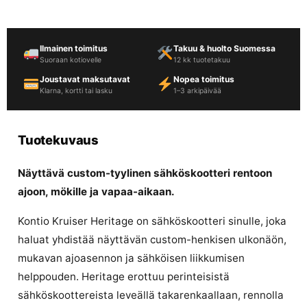
Ilmainen toimitus
Takuu & huolto Suomessa
Suoraan kotiovelle
12 kk tuotetakuu
Joustavat maksutavat
Nopea toimitus
Klarna, kortti tai lasku
1–3 arkipäivää
Tuotekuvaus
Näyttävä custom-tyylinen sähköskootteri rentoon
ajoon, mökille ja vapaa-aikaan.
Kontio Kruiser Heritage on sähköskootteri sinulle, joka
haluat yhdistää näyttävän custom-henkisen ulkonäön,
mukavan ajoasennon ja sähköisen liikkumisen
helppouden. Heritage erottuu perinteisistä
sähköskoottereista leveällä takarenkaallaan, rennolla