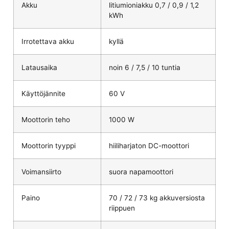
Akku
litiumioniakku 0,7 / 0,9 / 1,2
kWh
Irrotettava akku
kyllä
Latausaika
noin 6 / 7,5 / 10 tuntia
Käyttöjännite
60 V
Moottorin teho
1000 W
Moottorin tyyppi
hiiliharjaton DC-moottori
Voimansiirto
suora napamoottori
Paino
70 / 72 / 73 kg akkuversiosta
riippuen