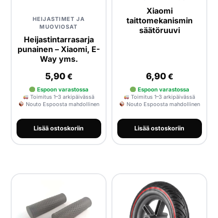
Xiaomi
taittomekanismin
HEIJASTIMET JA
MUOVIOSAT
säätöruuvi
Heijastintarrasarja
punainen – Xiaomi, E-
Way yms.
5,90
6,90
€
€
Espoon varastossa
Espoon varastossa
Toimitus 1–3 arkipäivässä
Toimitus 1–3 arkipäivässä
Nouto Espoosta mahdollinen
Nouto Espoosta mahdollinen
Lisää ostoskoriin
Lisää ostoskoriin