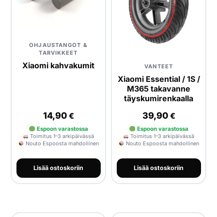
OHJAUSTANGOT &
TARVIKKEET
Xiaomi kahvakumit
VANTEET
Xiaomi Essential / 1S /
M365 takavanne
täyskumirenkaalla
14,90
39,90
€
€
Espoon varastossa
Espoon varastossa
Toimitus 1–3 arkipäivässä
Toimitus 1–3 arkipäivässä
Nouto Espoosta mahdollinen
Nouto Espoosta mahdollinen
Lisää ostoskoriin
Lisää ostoskoriin