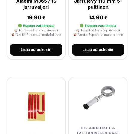
Xiaomi M365 / 1S
Jarrulevy 110 mm 5-
jarruvaijeri
pulttinen
19,90
14,90
€
€
Espoon varastossa
Espoon varastossa
Toimitus 1–3 arkipäivässä
Toimitus 1–3 arkipäivässä
Nouto Espoosta mahdollinen
Nouto Espoosta mahdollinen
Lisää ostoskoriin
Lisää ostoskoriin
OHJAINPUTKET &
TAITTONIVELEN OSAT