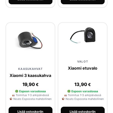
VALOT
Xiaomi etuvalo
KAASUKAHVAT
Xiaomi 3 kaasukahva
19,90
13,90
€
€
Espoon varastossa
Espoon varastossa
Toimitus 1–3 arkipäivässä
Toimitus 1–3 arkipäivässä
Nouto Espoosta mahdollinen
Nouto Espoosta mahdollinen
Lisää ostoskoriin
Lisää ostoskoriin