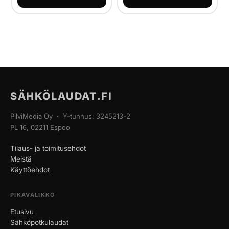
SÄHKÖLAUDAT.FI
PilviMedia Oy · Y-tunnus: 3245213-2
PL 16, 02211 Espoo
Tilaus- ja toimitusehdot
Meistä
Käyttöehdot
PIKAVALIKKO
Etusivu
Sähköpotkulaudat