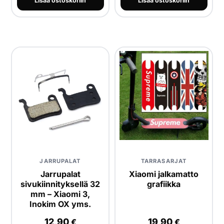
Lisää ostoskoriin
Lisää ostoskoriin
JARRUPALAT
TARRASARJAT
Jarrupalat
Xiaomi jalkamatto
sivukiinnityksellä 32
grafiikka
mm – Xiaomi 3,
Inokim OX yms.
12,90
19,90
€
€