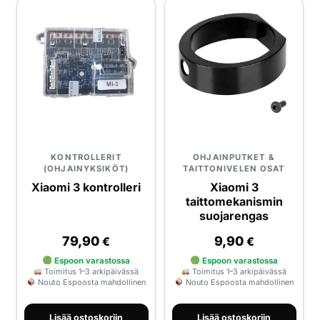
KONTROLLERIT
OHJAINPUTKET &
(OHJAINYKSIKÖT)
TAITTONIVELEN OSAT
Xiaomi 3 kontrolleri
Xiaomi 3
taittomekanismin
suojarengas
79,90
9,90
€
€
Espoon varastossa
Espoon varastossa
Toimitus 1–3 arkipäivässä
Toimitus 1–3 arkipäivässä
Nouto Espoosta mahdollinen
Nouto Espoosta mahdollinen
Lisää ostoskoriin
Lisää ostoskoriin