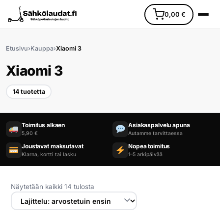
0,00
€
Etusivu
›
Kauppa
›
Xiaomi 3
Xiaomi 3
14 tuotetta
Etusivu
Toimitus alkaen
Asiakaspalvelu apuna
5,90 €
Autamme tarvittaessa
Ajoneuvot
Joustavat maksutavat
Nopea toimitus
Klarna, kortti tai lasku
1–5 arkipäivää
Varaosat
Lisävarusteet
Näytetään kaikki 14 tulosta
Huoltopalvelu