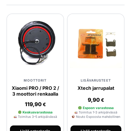
Yrityksille
Yhteystiedot
Varaa huolto
MOOTTORIT
LISÄVARUSTEET
Xiaomi PRO / PRO 2 /
Xtech jarrupalat
3 moottori renkaalla
9,90
€
119,90
€
Espoon varastossa
Keskusvarastossa
Toimitus 1–3 arkipäivässä
Toimitus 3–5 arkipäivässä
Nouto Espoosta mahdollinen