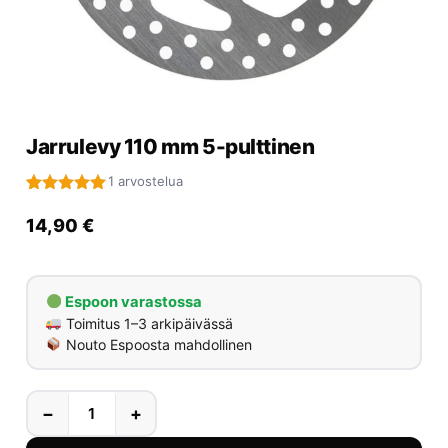
Yrityksille
Yhteystiedot
Varaa huolto
Jarrulevy 110 mm 5-pulttinen
1 arvostelua
Arvio
1
5.00
5:stä
14,90
€
perustuen
asiakkaan
arvotukseen.
Espoon varastossa
Toimitus 1–3 arkipäivässä
Nouto Espoosta mahdollinen
−
+