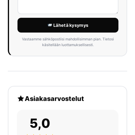
Lähetä kysymys
Vastaamme sähköpostiisi mahdollisimman pian. Tietosi
käsitellään luottamuksellisesti.
Asiakasarvostelut
5,0