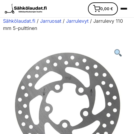
0,00
€
Sähkölaudat.fi
/
Jarruosat
/
Jarrulevyt
/ Jarrulevy 110
mm 5-pulttinen
Etusivu
Ajoneuvot
Varaosat
Lisävarusteet
Huoltopalvelu