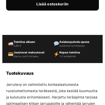
Lisää ostoskoriin
Toimitus alkaen
Asiakaspalvelu apuna
5,90 €
Autamme tarvittaessa
Joustavat maksutavat
Nopea toimitus
Klarna, kortti tai lasku
1–3 arkipäivää
Tuotekuvaus
Jarrulevy on valmistettu korkealaatuisesta
ruostumattomasta teräksestä, joka kestää kuumuutta
ja kulutusta erinomaisesti. Harjattu teräspinta tarjoaa
optimaalisen kitkan jarrupaloille ja vähentää jarrujen