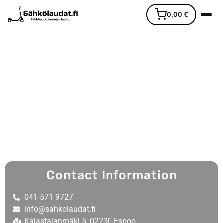
0,00
€
Etusivu
Ajoneuvot
Varaosat
Contact Information
Lisävarusteet
041 571 9727
Huoltopalvelu
info@sahkolaudat.fi
Kalastajanmäki 5, 02230 Espoo