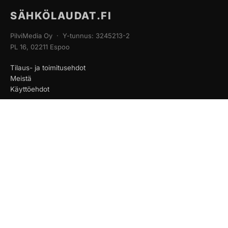
SÄHKÖLAUDAT.FI
PilviMedia Oy · Y-tunnus: 3245213-2
PL 16, 02211 Espoo
Tilaus- ja toimitusehdot
Meistä
Käyttöehdot
PIKAVALIKKO
Etusivu
Sähköpotkulaudat
Sähköskootterit
Varaosat
Huoltopalvelu
Yrityksille
Yhteystiedot
Blogi