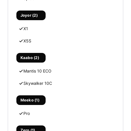
Joyor (2)
X1
X5S
Kaabo (2)
Mantis 10 ECO
Skywalker 10C
Meeko (1)
Pro
Zero (1)