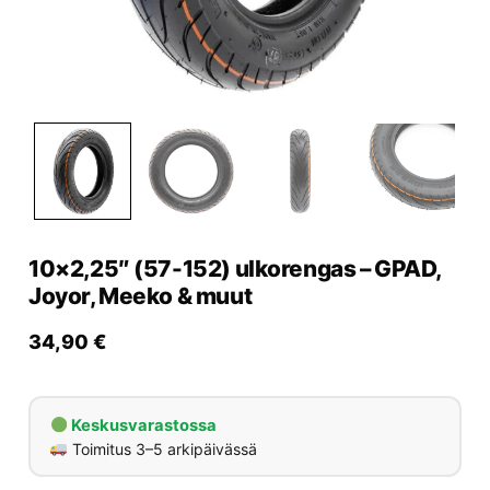
Yrityksille
Yhteystiedot
Varaa huolto
10×2,25″ (57-152) ulkorengas – GPAD,
Joyor, Meeko & muut
34,90
€
Keskusvarastossa
Toimitus 3–5 arkipäivässä