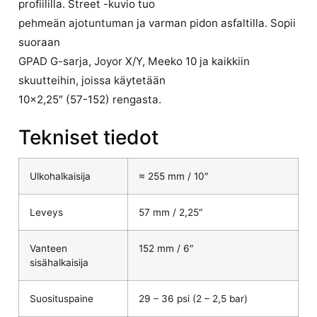
profiililla. Street -kuvio tuo
pehmeän ajotuntuman ja varman pidon asfaltilla. Sopii
suoraan
GPAD G-sarja, Joyor X/Y, Meeko 10 ja kaikkiin
skuutteihin, joissa käytetään
10×2,25″ (57-152) rengasta.
Tekniset tiedot
Ulkohalkaisija
≈ 255 mm / 10″
Leveys
57 mm / 2,25″
Vanteen
152 mm / 6″
sisähalkaisija
Suosituspaine
29 – 36 psi (2 – 2,5 bar)