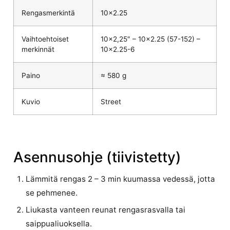
Rengasmerkintä
10×2.25
Vaihtoehtoiset
10×2,25″ – 10×2.25 (57-152) –
merkinnät
10×2.25-6
Paino
≈ 580 g
Kuvio
Street
Asennusohje (tiivistetty)
Lämmitä rengas 2 – 3 min kuumassa vedessä, jotta
se pehmenee.
Liukasta vanteen reunat rengasrasvalla tai
saippualiuoksella.