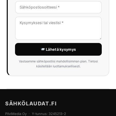
Lähetä kysymys
Vastaamme sähköpostiisi mahdollisimman pian. Tietosi
käsitellään luottamuksellisesti.
SÄHKÖLAUDAT.FI
PilviMedia Oy · Y-tunnus: 3245213-2