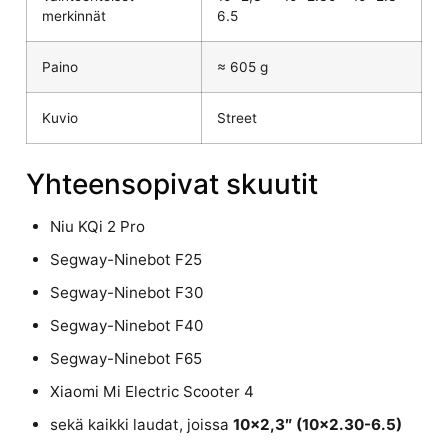
merkinnät
6.5
Paino
≈ 605 g
Kuvio
Street
Yhteensopivat skuutit
Niu KQi 2 Pro
Segway-Ninebot F25
Segway-Ninebot F30
Segway-Ninebot F40
Segway-Ninebot F65
Xiaomi Mi Electric Scooter 4
sekä kaikki laudat, joissa
10×2,3″ (10×2.30-6.5)