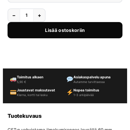
−
+
Lisää ostoskoriin
Toimitus alkaen
Asiakaspalvelu apuna
5,90 €
Autamme tarvittaessa
Joustavat maksutavat
Nopea toimitus
Klarna, kortti tai lasku
1–3 arkipäivää
Tuotekuvaus
CST:n vahvistama ilmakumirengas leveällä 60 mm