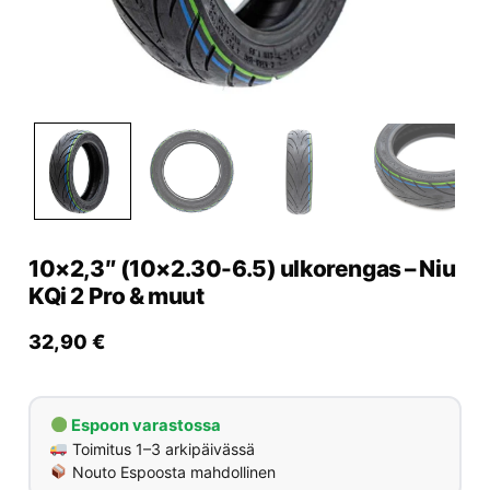
Yrityksille
Yhteystiedot
Varaa huolto
10×2,3″ (10×2.30-6.5) ulkorengas – Niu
KQi 2 Pro & muut
32,90
€
Espoon varastossa
Toimitus 1–3 arkipäivässä
Nouto Espoosta mahdollinen