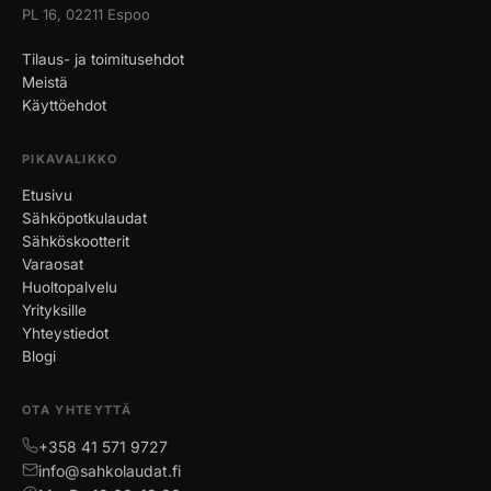
PL 16, 02211 Espoo
Tilaus- ja toimitusehdot
Meistä
Käyttöehdot
PIKAVALIKKO
Etusivu
Sähköpotkulaudat
Sähköskootterit
Varaosat
Huoltopalvelu
Yrityksille
Yhteystiedot
Blogi
OTA YHTEYTTÄ
+358 41 571 9727
info@sahkolaudat.fi