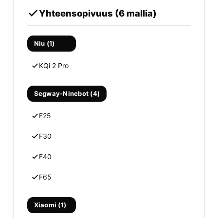
Yhteensopivuus (6 mallia)
Niu (1)
KQi 2 Pro
Segway-Ninebot (4)
F25
F30
F40
F65
Xiaomi (1)