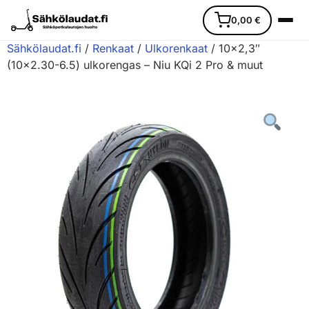
0,00
€
Sähkölaudat.fi
/
Renkaat
/
Ulkorenkaat
/ 10×2,3″
(10×2.30-6.5) ulkorengas – Niu KQi 2 Pro & muut
Etusivu
Ajoneuvot
Varaosat
Lisävarusteet
Huoltopalvelu