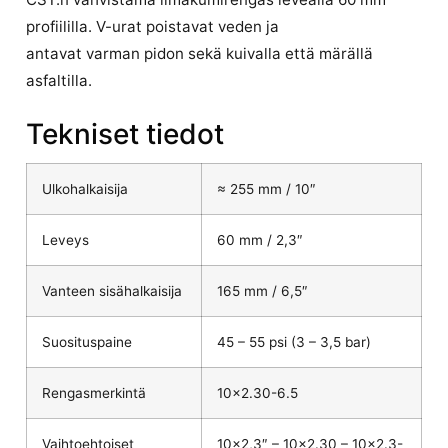
profiililla. V-urat poistavat veden ja
antavat varman pidon sekä kuivalla että märällä
asfaltilla.
Tekniset tiedot
Ulkohalkaisija
≈ 255 mm / 10″
Leveys
60 mm / 2,3″
Vanteen sisähalkaisija
165 mm / 6,5″
Suosituspaine
45 – 55 psi (3 – 3,5 bar)
Rengasmerkintä
10×2.30-6.5
Vaihtoehtoiset
10×2,3″ – 10×2.30 – 10×2.3-