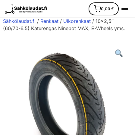
0,00
€
Sähkölaudat.fi
/
Renkaat
/
Ulkorenkaat
/ 10×2,5″
(60/70-6.5) Katurengas Ninebot MAX, E-Wheels yms.
Etusivu
Ajoneuvot
Varaosat
Lisävarusteet
Huoltopalvelu