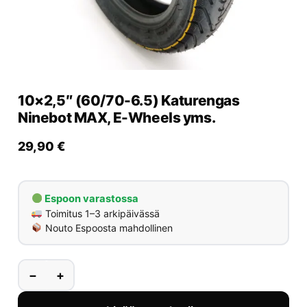
Yrityksille
Yhteystiedot
Varaa huolto
10×2,5″ (60/70-6.5) Katurengas
Ninebot MAX, E-Wheels yms.
29,90
€
Espoon varastossa
Toimitus 1–3 arkipäivässä
Nouto Espoosta mahdollinen
−
+