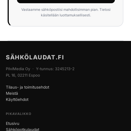
Vastaamme sähköpostiisi mahdollisimman pian. Tietosi
käsitellään luottamuksellisesti.
SÄHKÖLAUDAT.FI
PilviMedia Oy · Y-tunnus: 3245213-2
PL 16, 02211 Espoo
Tilaus- ja toimitusehdot
Meistä
Käyttöehdot
PIKAVALIKKO
Etusivu
Sähköpotkulaudat