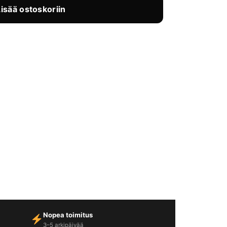
Lisää ostoskoriin
Nopea toimitus
3–5 arkipäivää