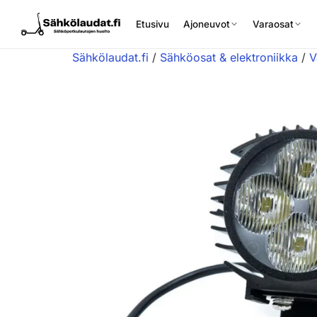
Etusivu
Ajoneuvot
Varaosat
Sähkölaudat.fi
/
Sähköosat & elektroniikka
/
V
Etusivu
Ajoneuvot
Varaosat
Lisävarusteet
Huoltopalvelu