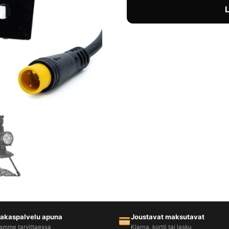
iakaspalvelu apuna
Joustavat maksutavat
amme tarvittaessa
Klarna, kortti tai lasku