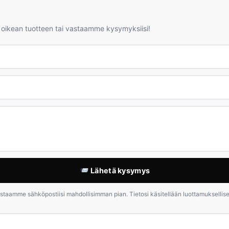
 oikean tuotteen tai vastaamme kysymyksiisi!
Lähetä kysymys
staamme sähköpostiisi mahdollisimman pian. Tietosi käsitellään luottamuksellises