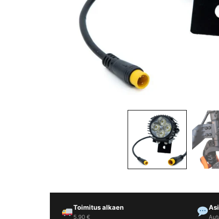
Yrityksille
Yhteystiedot
Varaa huolto
Toimitus alkaen
As
5,90 €
Aut