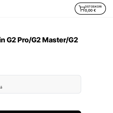
OSTOSKORI
0,00
€
rin G2 Pro/G2 Master/G2
sä