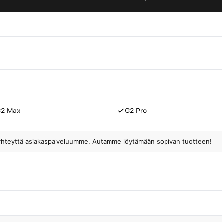
G2 Max
G2 Pro
ota yhteyttä asiakaspalveluumme. Autamme löytämään sopivan tuotteen!