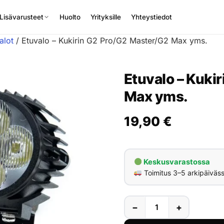
Lisävarusteet
Huolto
Yrityksille
Yhteystiedot
alot
/ Etuvalo – Kukirin G2 Pro/G2 Master/G2 Max yms.
Etuvalo – Kuki
Max yms.
19,90
€
Keskusvarastossa
Toimitus 3–5 arkipäiväs
−
+