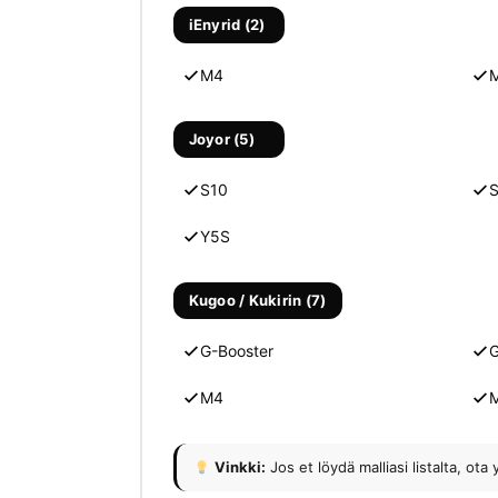
iEnyrid (2)
M4
M
Joyor (5)
S10
Y5S
Kugoo / Kukirin (7)
G-Booster
G
M4
M
Vinkki:
Jos et löydä malliasi listalta, 