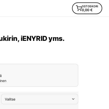
OSTOSKORI
0,00
€
ukirin, iENYRID yms.
ä
inen