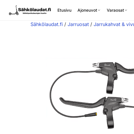
Etusivu
Ajoneuvot
Varaosat
Sähkölaudat.fi
/
Jarruosat
/
Jarrukahvat & viv
Etusivu
Ajoneuvot
Varaosat
Lisävarusteet
Huoltopalvelu