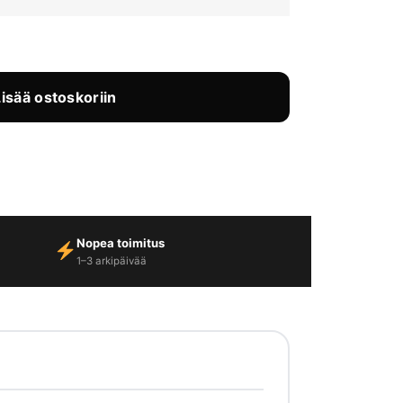
Lisää ostoskoriin
Nopea toimitus
1–3 arkipäivää