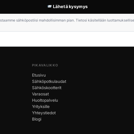
Lähetä kysymys
staamme sähköpostiisi mahdollisimman pian. Tietosi käsitellään luottamuksellises
PIKAVALIKKO
Etusivu
Sähköpotkulaudat
Sähköskootterit
Varaosat
Huoltopalvelu
Yrityksille
Yhteystiedot
Blogi