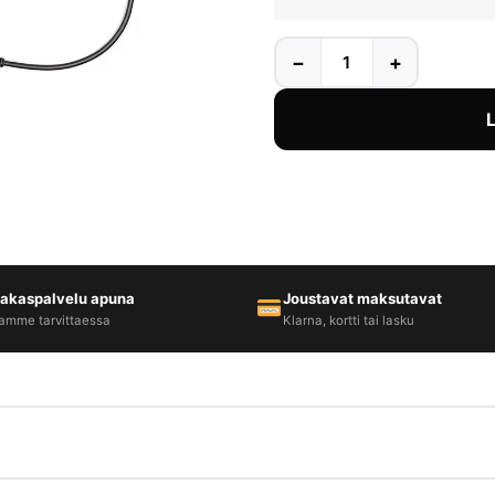
−
+
iakaspalvelu apuna
Joustavat maksutavat
amme tarvittaessa
Klarna, kortti tai lasku