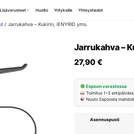
Lisävarusteet
Huolto
Yrityksille
Yhteystiedot
ut
/ Jarrukahva – Kukirin, iENYRID yms.
Jarrukahva – K
27,90
€
Espoon varastossa
Toimitus 1–3 arkipäiväss
Nouto Espoosta mahdoll
Asennuspuoli