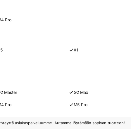
4 Pro
S5
X1
2 Master
G2 Max
4 Pro
M5 Pro
ota yhteyttä asiakaspalveluumme. Autamme löytämään sopivan tuotteen!