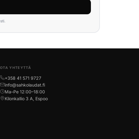
ti.
OTA YHTEYTTÄ
+358 41 571 9727
info@sahkolaudat.fi
Ma–Pe 12:00–18:00
Kilonkallio 3 A, Espoo