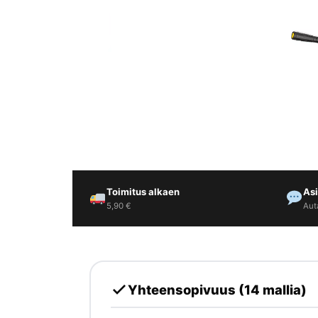
Yrityksille
Yhteystiedot
Varaa huolto
Toimitus alkaen
As
5,90 €
Aut
Yhteensopivuus (14 mallia)