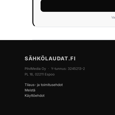
Va
SÄHKÖLAUDAT.FI
PilviMedia Oy · Y-tunnus: 3245213-2
PL 16, 02211 Espoo
Tilaus- ja toimitusehdot
Meistä
Käyttöehdot