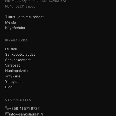
PilviMedia Oy · Y-tunnus: 3245213-2
PL 16, 02211 Espoo
Tilaus- ja toimitusehdot
Meistä
Käyttöehdot
PIKAVALIKKO
Etusivu
Sähköpotkulaudat
Sähköskootterit
Varaosat
Huoltopalvelu
Yrityksille
Yhteystiedot
Blogi
OTA YHTEYTTÄ
+358 41 571 9727
info@sahkolaudat.fi