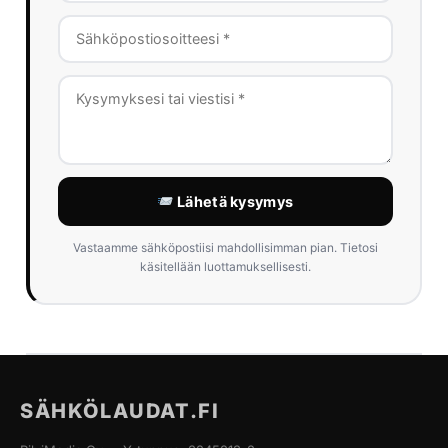
Lähetä kysymys
Vastaamme sähköpostiisi mahdollisimman pian. Tietosi
käsitellään luottamuksellisesti.
SÄHKÖLAUDAT.FI