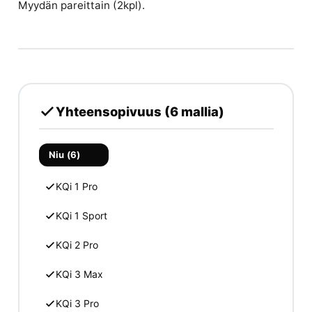
Myydän pareittain (2kpl).
Yhteensopivuus (6 mallia)
Niu (6)
KQi 1 Pro
KQi 1 Sport
KQi 2 Pro
KQi 3 Max
KQi 3 Pro