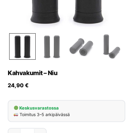
Yrityksille
Yhteystiedot
Varaa huolto
Kahvakumit – Niu
24,90
€
Keskusvarastossa
Toimitus 3–5 arkipäivässä