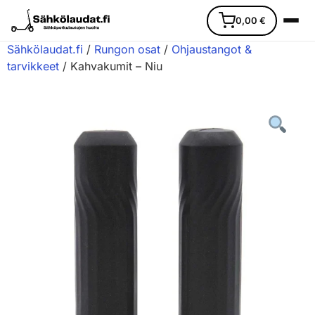
0,00
€
Sähkölaudat.fi
/
Rungon osat
/
Ohjaustangot &
tarvikkeet
/ Kahvakumit – Niu
Etusivu
Ajoneuvot
Varaosat
Lisävarusteet
Huoltopalvelu