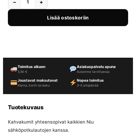
−
+
Lisää ostoskoriin
Toimitus alkaen
Asiakaspalvelu apuna
5,90 €
Autamme tarvittaessa
Joustavat maksutavat
Nopea toimitus
Klarna, kortti tai lasku
3–5 arkipäivää
Tuotekuvaus
Kahvakumit yhteensopivat kaikkien Niu
sähköpotkulautojen kanssa.