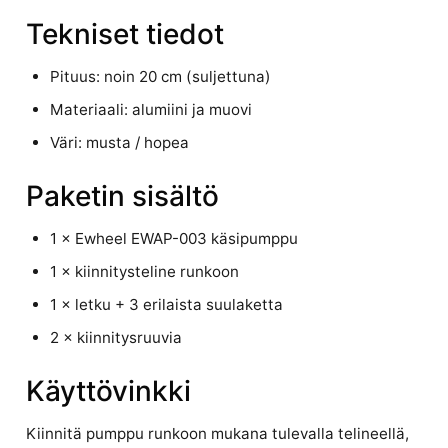
Tekniset tiedot
Pituus: noin 20 cm (suljettuna)
Materiaali: alumiini ja muovi
Väri: musta / hopea
Paketin sisältö
1 × Ewheel EWAP-003 käsipumppu
1 × kiinnitysteline runkoon
1 × letku + 3 erilaista suulaketta
2 × kiinnitysruuvia
Käyttövinkki
Kiinnitä pumppu runkoon mukana tulevalla telineellä,