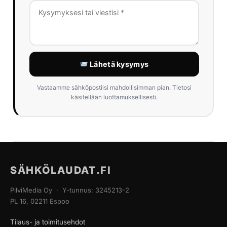
Lähetä kysymys
Vastaamme sähköpostiisi mahdollisimman pian. Tietosi
käsitellään luottamuksellisesti.
SÄHKÖLAUDAT.FI
PilviMedia Oy · Y-tunnus: 3245213-2
PL 16, 02211 Espoo
Tilaus- ja toimitusehdot