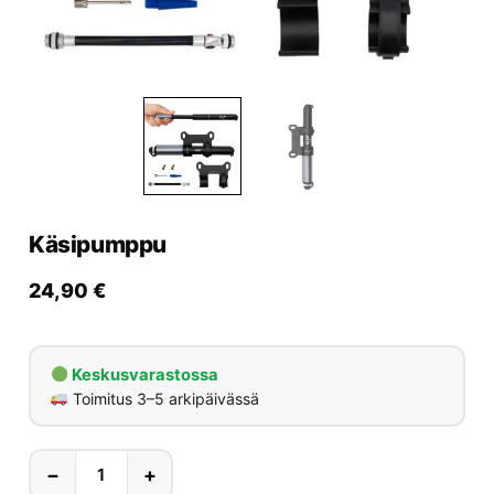
Yrityksille
Yhteystiedot
Varaa huolto
Käsipumppu
24,90
€
Keskusvarastossa
Toimitus 3–5 arkipäivässä
−
+