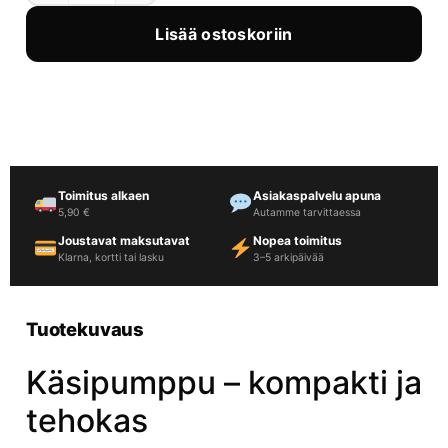
Lisää ostoskoriin
Toimitus alkaen
Asiakaspalvelu apuna
5,90 €
Autamme tarvittaessa
Joustavat maksutavat
Nopea toimitus
Klarna, kortti tai lasku
3–5 arkipäivää
Tuotekuvaus
Käsipumppu – kompakti ja
tehokas