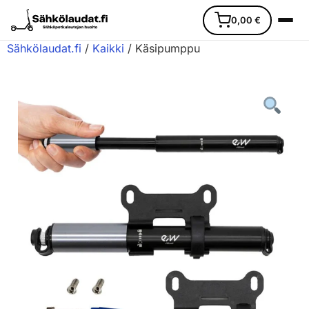
0,00
€
Sähkölaudat.fi
/
Kaikki
/ Käsipumppu
Etusivu
Ajoneuvot
Varaosat
Lisävarusteet
Huoltopalvelu