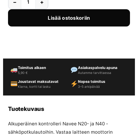
−
+
Lisää ostoskoriin
Toimitus alkaen
Asiakaspalvelu apuna
5,90 €
Autamme tarvittaessa
Joustavat maksutavat
Nopea toimitus
Klarna, kortti tai lasku
3–5 arkipäivää
Tuotekuvaus
Alkuperäinen kontrolleri Navee N20- ja N40 -
sähköpotkulautoihin. Vastaa laitteen moottorin