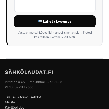
Lähetä kysymys
Vastaamme sähköpostiisi mahdollisimman pian. Tietosi
käsitellään luottamuksellisesti.
SÄHKÖLAUDAT.FI
PilviMedia Oy · Y-tunnus: 3245213-2
PL 16, 02211 Espoo
Tilaus- ja toimitusehdot
Meistä
Käyttöehdot