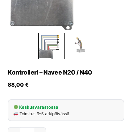
Yrityksille
Yhteystiedot
Varaa huolto
Kontrolleri – Navee N20 / N40
88,00
€
Keskusvarastossa
Toimitus 3–5 arkipäivässä