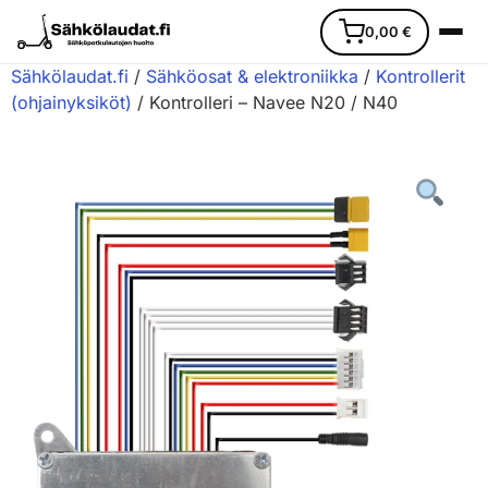
0,00
€
Sähkölaudat.fi
/
Sähköosat & elektroniikka
/
Kontrollerit
(ohjainyksiköt)
/ Kontrolleri – Navee N20 / N40
Etusivu
Ajoneuvot
Varaosat
Lisävarusteet
Huoltopalvelu