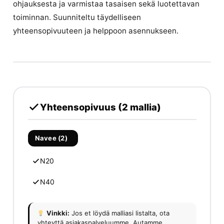
ohjauksesta ja varmistaa tasaisen sekä luotettavan
toiminnan. Suunniteltu täydelliseen
yhteensopivuuteen ja helppoon asennukseen.
Yhteensopivuus (2 mallia)
Navee (2)
N20
N40
Vinkki:
Jos et löydä malliasi listalta, ota
yhteyttä asiakaspalveluumme. Autamme