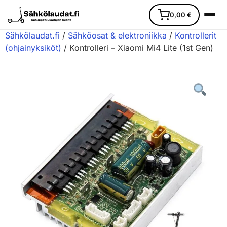
0,00
€
Sähkölaudat.fi
/
Sähköosat & elektroniikka
/
Kontrollerit
(ohjainyksiköt)
/ Kontrolleri – Xiaomi Mi4 Lite (1st Gen)
Etusivu
Ajoneuvot
Varaosat
Lisävarusteet
Huoltopalvelu