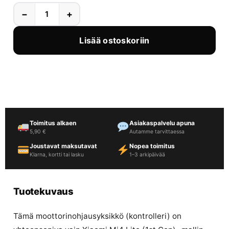
−
+
Lisää ostoskoriin
Toimitus alkaen
Asiakaspalvelu apuna
5,90 €
Autamme tarvittaessa
Joustavat maksutavat
Nopea toimitus
Klarna, kortti tai lasku
1–3 arkipäivää
Tuotekuvaus
Tämä moottorinohjausyksikkö (kontrolleri) on