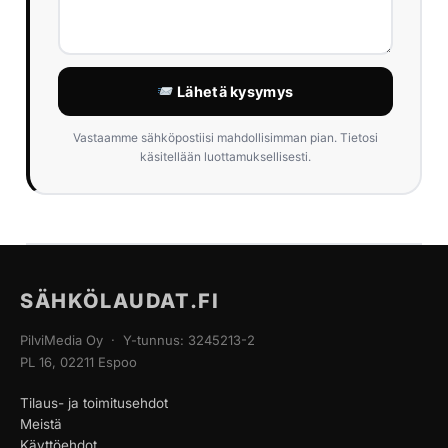
Lähetä kysymys
Vastaamme sähköpostiisi mahdollisimman pian. Tietosi
käsitellään luottamuksellisesti.
SÄHKÖLAUDAT.FI
PilviMedia Oy · Y-tunnus: 3245213-2
PL 16, 02211 Espoo
Tilaus- ja toimitusehdot
Meistä
Käyttöehdot