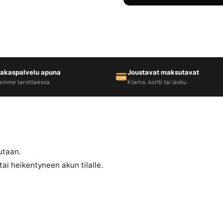
iakaspalvelu apuna
Joustavat maksutavat
amme tarvittaessa
Klarna, kortti tai lasku
utaan.
ai heikentyneen akun tilalle.