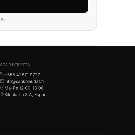
ti.
OTA YHTEYTTÄ
+358 41 571 9727
info@sahkolaudat.fi
Ma–Pe 12:00–18:00
Kilonkallio 3 A, Espoo