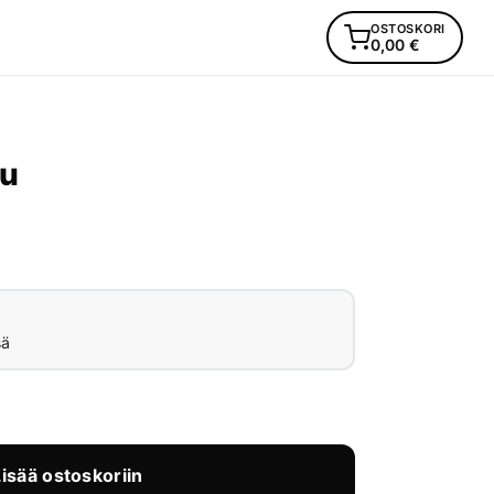
OSTOSKORI
0,00
€
ku
sä
Lisää ostoskoriin