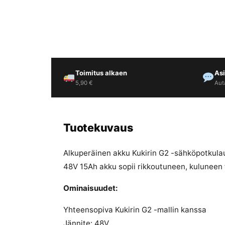
Yrityksille
Yhteystiedot
Toimitus alkaen
As
Varaa huolto
5,90 €
Aut
Tuotekuvaus
Alkuperäinen akku Kukirin G2 -sähköpotkula
48V 15Ah akku sopii rikkoutuneen, kuluneen t
Ominaisuudet:
Yhteensopiva Kukirin G2 -mallin kanssa
Jännite: 48V