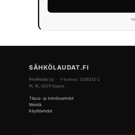
Va
SÄHKÖLAUDAT.FI
PilviMedia Oy · Y-tunnus: 3245213-2
PL 16, 02211 Espoo
Tilaus- ja toimitusehdot
Meistä
Käyttöehdot