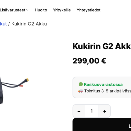
Lisävarusteet
Huolto
Yrityksille
Yhteystiedot
kut
/ Kukirin G2 Akku
Kukirin G2 Ak
299,00
€
Keskusvarastossa
Toimitus 3–5 arkipäiväs
−
+