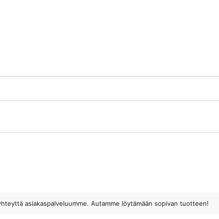
n
ota yhteyttä asiakaspalveluumme. Autamme löytämään sopivan tuotteen!