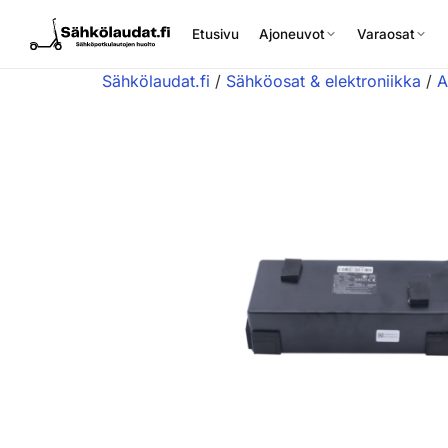
Etusivu
Ajoneuvot
Varaosat
Sähkölaudat.fi
/
Sähköosat & elektroniikka
/
A
Etusivu
Ajoneuvot
Varaosat
Lisävarusteet
Huoltopalvelu