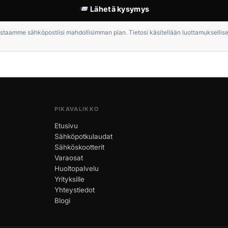
Lähetä kysymys
staamme sähköpostiisi mahdollisimman pian. Tietosi käsitellään luottamuksellises
PIKAVALIKKO
Etusivu
Sähköpotkulaudat
Sähköskootterit
Varaosat
Huoltopalvelu
Yrityksille
Yhteystiedot
Blogi