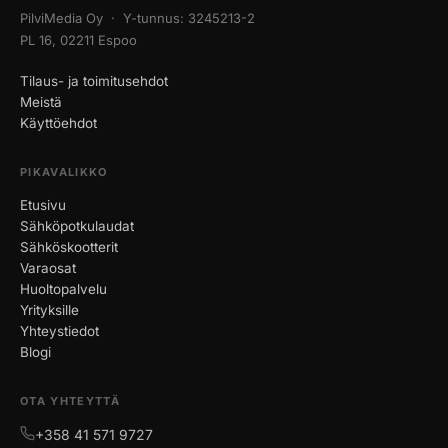
PilviMedia Oy · Y-tunnus: 3245213-2
PL 16, 02211 Espoo
Tilaus- ja toimitusehdot
Meistä
Käyttöehdot
PIKAVALIKKO
Etusivu
Sähköpotkulaudat
Sähköskootterit
Varaosat
Huoltopalvelu
Yrityksille
Yhteystiedot
Blogi
OTA YHTEYTTÄ
+358 41 571 9727