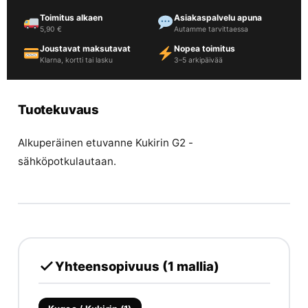
Toimitus alkaen
Asiakaspalvelu apuna
5,90 €
Autamme tarvittaessa
Joustavat maksutavat
Nopea toimitus
Klarna, kortti tai lasku
3–5 arkipäivää
Tuotekuvaus
Alkuperäinen etuvanne Kukirin G2 -
sähköpotkulautaan.
Yhteensopivuus (1 mallia)