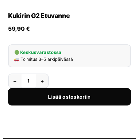
Yrityksille
Kukirin G2 Etuvanne
Yhteystiedot
59,90
€
Varaa huolto
Keskusvarastossa
Toimitus 3–5 arkipäivässä
−
+
Lisää ostoskoriin