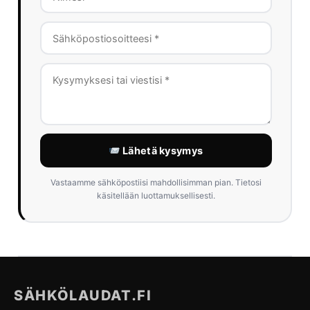
Lähetä kysymys
Vastaamme sähköpostiisi mahdollisimman pian. Tietosi
käsitellään luottamuksellisesti.
SÄHKÖLAUDAT.FI