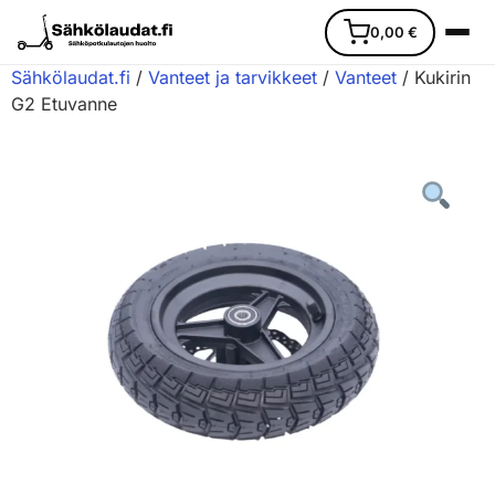
0,00
€
Sähkölaudat.fi
/
Vanteet ja tarvikkeet
/
Vanteet
/ Kukirin
G2 Etuvanne
Etusivu
Ajoneuvot
Varaosat
Lisävarusteet
Huoltopalvelu