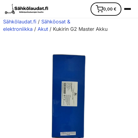
0,00
€
Sähkölaudat.fi
/
Sähköosat &
elektroniikka
/
Akut
/ Kukirin G2 Master Akku
Etusivu
Ajoneuvot
Varaosat
Lisävarusteet
Huoltopalvelu