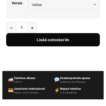
Versio
−
+
Lisää ostoskoriin
Toimitus alkaen
Asiakaspalvelu apuna
5,90 €
Autamme tarvittaessa
Joustavat maksutavat
Nopea toimitus
Klarna, kortti tai lasku
3–5 arkipäivää