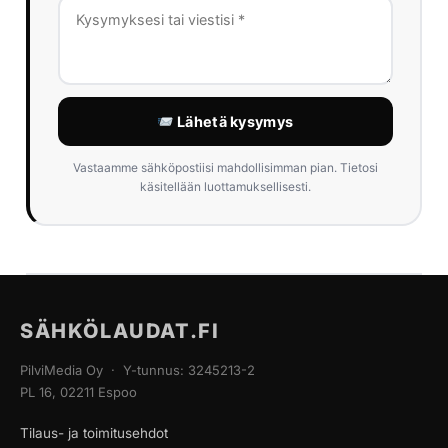
Lähetä kysymys
Vastaamme sähköpostiisi mahdollisimman pian. Tietosi
käsitellään luottamuksellisesti.
SÄHKÖLAUDAT.FI
PilviMedia Oy · Y-tunnus: 3245213-2
PL 16, 02211 Espoo
Tilaus- ja toimitusehdot