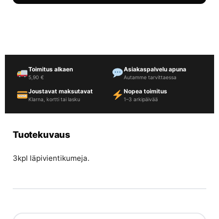
Toimitus alkaen
Asiakaspalvelu apuna
5,90 €
Autamme tarvittaessa
Joustavat maksutavat
Nopea toimitus
Klarna, kortti tai lasku
1–3 arkipäivää
Tuotekuvaus
3kpl läpivientikumeja.