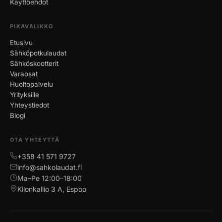
Käyttöehdot
PIKAVALIKKO
Etusivu
Sähköpotkulaudat
Sähköskootterit
Varaosat
Huoltopalvelu
Yrityksille
Yhteystiedot
Blogi
OTA YHTEYTTÄ
+358 41 571 9727
info@sahkolaudat.fi
Ma–Pe 12:00–18:00
Kilonkallio 3 A, Espoo