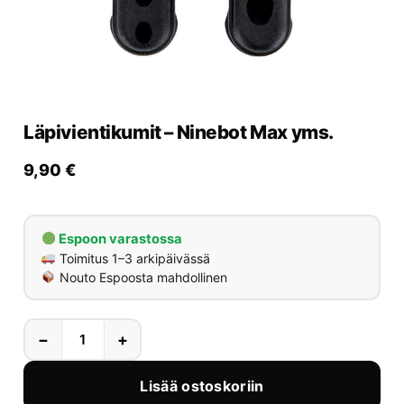
Yrityksille
Yhteystiedot
Varaa huolto
Läpivientikumit – Ninebot Max yms.
9,90
€
Espoon varastossa
Toimitus 1–3 arkipäivässä
Nouto Espoosta mahdollinen
−
+
Lisää ostoskoriin