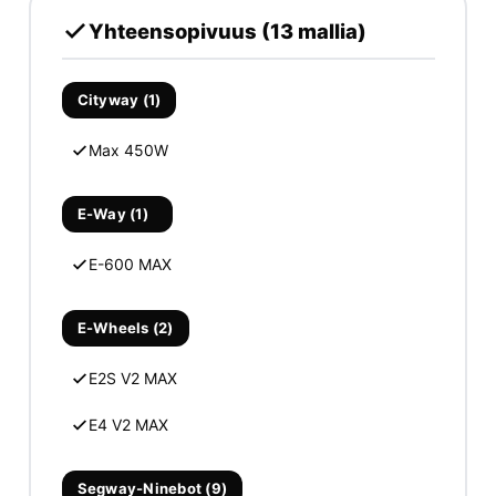
Yhteensopivuus (13 mallia)
Cityway (1)
Max 450W
E-Way (1)
E-600 MAX
E-Wheels (2)
E2S V2 MAX
E4 V2 MAX
Segway-Ninebot (9)