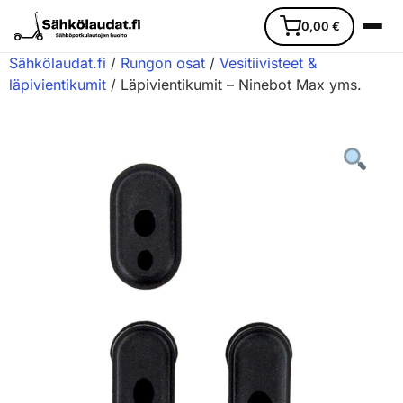
0,00
€
Sähkölaudat.fi
/
Rungon osat
/
Vesitiivisteet &
läpivientikumit
/ Läpivientikumit – Ninebot Max yms.
Etusivu
Ajoneuvot
Varaosat
Lisävarusteet
Huoltopalvelu