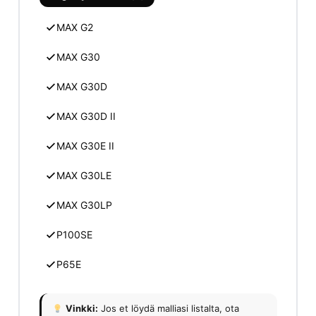
MAX G2
MAX G30
MAX G30D
MAX G30D II
MAX G30E II
MAX G30LE
MAX G30LP
P100SE
P65E
Vinkki:
Jos et löydä malliasi listalta, ota