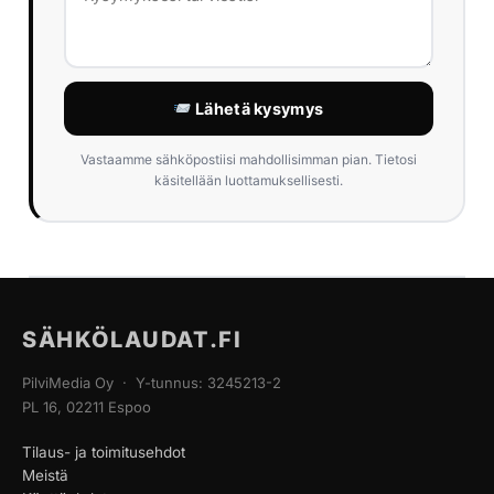
Lähetä kysymys
Vastaamme sähköpostiisi mahdollisimman pian. Tietosi
käsitellään luottamuksellisesti.
SÄHKÖLAUDAT.FI
PilviMedia Oy · Y-tunnus: 3245213-2
PL 16, 02211 Espoo
Tilaus- ja toimitusehdot
Meistä