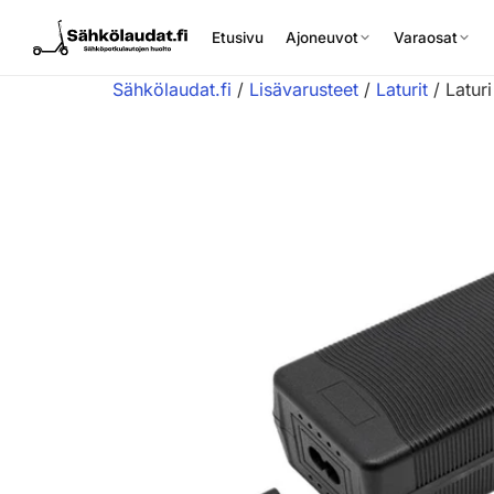
Etusivu
Ajoneuvot
Varaosat
Sähkölaudat.fi
/
Lisävarusteet
/
Laturit
/ Latur
Etusivu
Ajoneuvot
Varaosat
Lisävarusteet
Huoltopalvelu