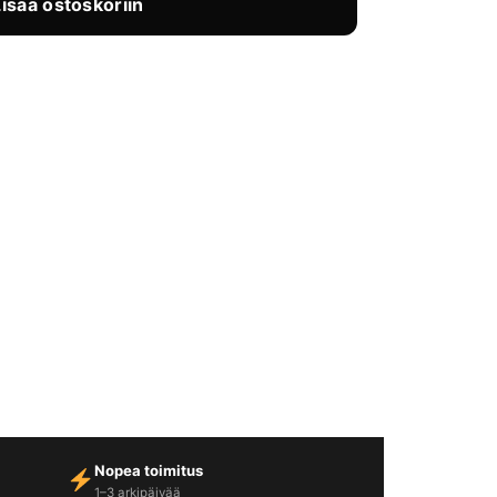
Lisää ostoskoriin
Nopea toimitus
1–3 arkipäivää