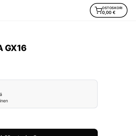
OSTOSKORI
0,00
€
2A GX16
ä
inen