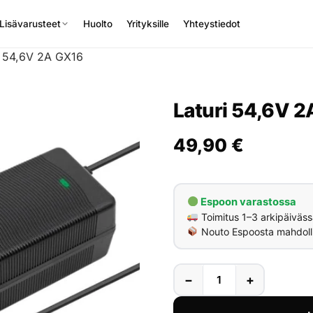
Lisävarusteet
Huolto
Yrityksille
Yhteystiedot
i 54,6V 2A GX16
Laturi 54,6V 
49,90
€
Espoon varastossa
Toimitus 1–3 arkipäiväss
Nouto Espoosta mahdoll
−
+