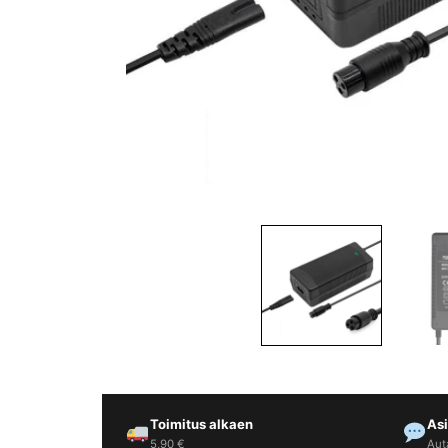
Yrityksille
Yhteystiedot
Varaa huolto
Toimitus alkaen
As
5,90 €
Aut