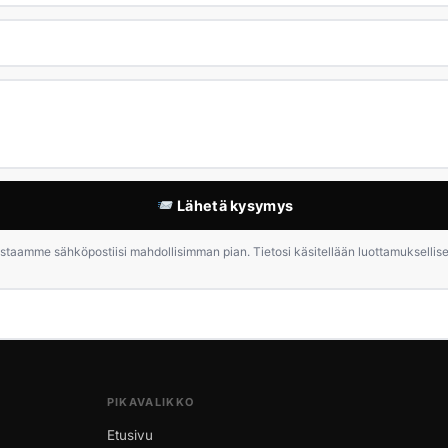
Lähetä kysymys
staamme sähköpostiisi mahdollisimman pian. Tietosi käsitellään luottamuksellises
PIKAVALIKKO
Etusivu