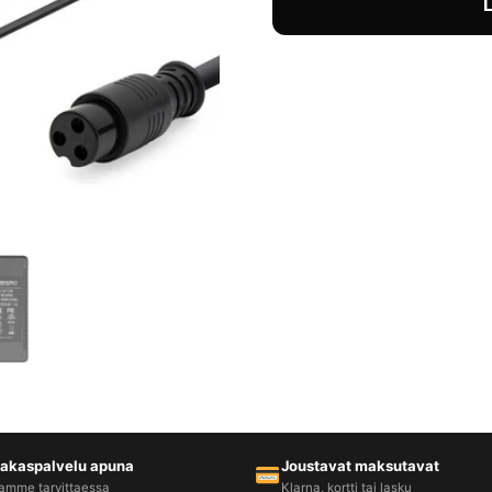
iakaspalvelu apuna
Joustavat maksutavat
amme tarvittaessa
Klarna, kortti tai lasku