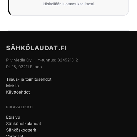
käsitellään luottamuksellisesti.
SÄHKÖLAUDAT.FI
PilviMedia Oy · Y-tunnus: 3245213-2
PL 16, 02211 Espoo
Tilaus- ja toimitusehdot
Meistä
Käyttöehdot
PIKAVALIKKO
Etusivu
Sähköpotkulaudat
Sähköskootterit
Varaosat