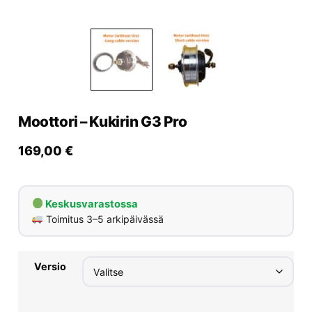
Yrityksille
Yhteystiedot
Varaa huolto
Moottori – Kukirin G3 Pro
169,00
€
Keskusvarastossa
Toimitus 3–5 arkipäivässä
Versio