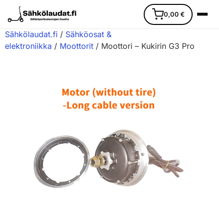
0,00
€
Sähkölaudat.fi
/
Sähköosat &
elektroniikka
/
Moottorit
/ Moottori – Kukirin G3 Pro
Etusivu
Ajoneuvot
Varaosat
Lisävarusteet
Huoltopalvelu