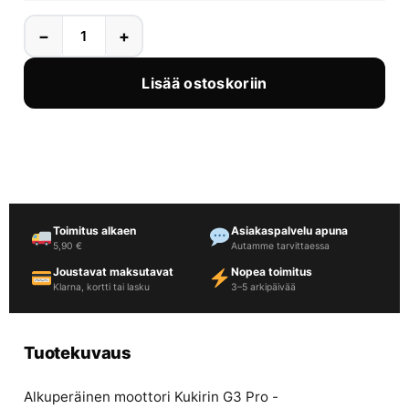
−
+
Lisää ostoskoriin
Toimitus alkaen
Asiakaspalvelu apuna
5,90 €
Autamme tarvittaessa
Joustavat maksutavat
Nopea toimitus
Klarna, kortti tai lasku
3–5 arkipäivää
Tuotekuvaus
Alkuperäinen moottori Kukirin G3 Pro -