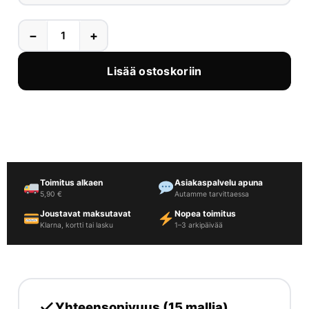
−
+
Lisää ostoskoriin
Toimitus alkaen
Asiakaspalvelu apuna
5,90 €
Autamme tarvittaessa
Joustavat maksutavat
Nopea toimitus
Klarna, kortti tai lasku
1–3 arkipäivää
Yhteensopivuus (15 mallia)