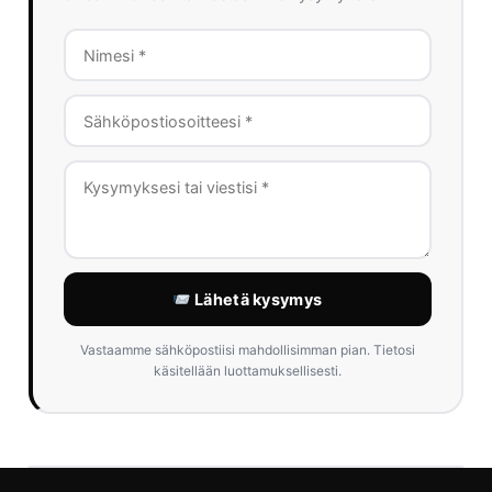
Lähetä kysymys
Vastaamme sähköpostiisi mahdollisimman pian. Tietosi
käsitellään luottamuksellisesti.