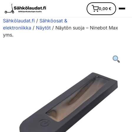
0,00
€
Sähkölaudat.fi
/
Sähköosat &
elektroniikka
/
Näytöt
/ Näytön suoja – Ninebot Max
yms.
Etusivu
Ajoneuvot
Varaosat
Lisävarusteet
Huoltopalvelu