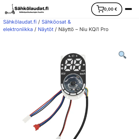
0,00
€
Sähkölaudat.fi
/
Sähköosat &
elektroniikka
/
Näytöt
/ Näyttö – Niu KQi1 Pro
Etusivu
Ajoneuvot
Varaosat
Lisävarusteet
Huoltopalvelu