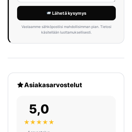
Lähetä kysymys
Vastaamme sähköpostiisi mahdollisimman pian. Tietosi
käsitellään luottamuksellisesti.
Asiakasarvostelut
5,0
★★★★★