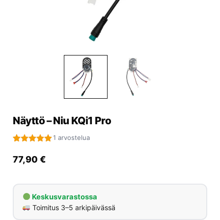
Yrityksille
Yhteystiedot
Varaa huolto
Näyttö – Niu KQi1 Pro
1 arvostelua
Arvio
1
5
5:stä
77,90
€
perustuen
asiakkaan
arvotukseen.
Keskusvarastossa
Toimitus 3–5 arkipäivässä