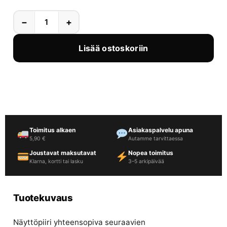
−
+
Lisää ostoskoriin
Toimitus alkaen
Asiakaspalvelu apuna
5,90 €
Autamme tarvittaessa
Joustavat maksutavat
Nopea toimitus
Klarna, kortti tai lasku
3–5 arkipäivää
Tuotekuvaus
Näyttöpiiri yhteensopiva seuraavien