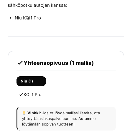
sähköpotkulautojen kanssa:
Niu KQi1 Pro
Yhteensopivuus (1 mallia)
Niu (1)
KQi 1 Pro
Vinkki:
Jos et löydä malliasi listalta, ota
yhteyttä asiakaspalveluumme. Autamme
löytämään sopivan tuotteen!