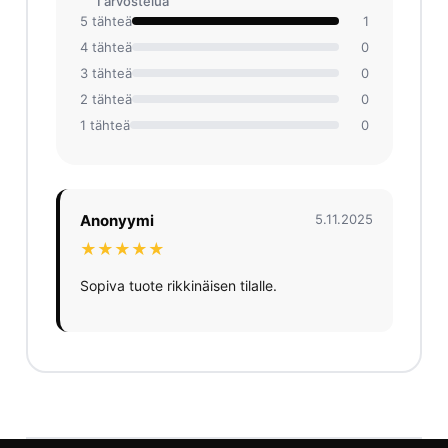
1 arvosteluа
5 tähteä
1
4 tähteä
0
3 tähteä
0
2 tähteä
0
1 tähteä
0
Anonyymi
5.11.2025
★★★★★
Sopiva tuote rikkinäisen tilalle.