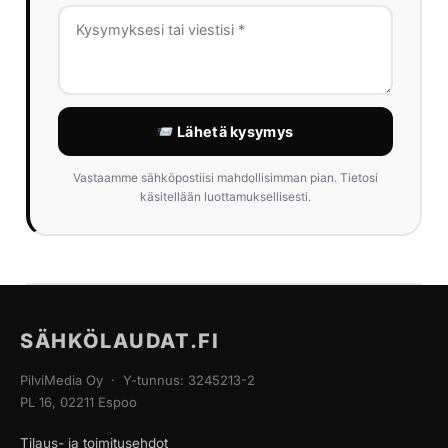
Lähetä kysymys
Vastaamme sähköpostiisi mahdollisimman pian. Tietosi
käsitellään luottamuksellisesti.
SÄHKÖLAUDAT.FI
PilviMedia Oy · Y-tunnus: 3245213-2
PL 16, 02211 Espoo
Tilaus- ja toimitusehdot