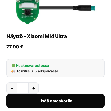
Yrityksille
Yhteystiedot
Varaa huolto
Näyttö – Xiaomi Mi4 Ultra
77,90
€
Keskusvarastossa
Toimitus 3–5 arkipäivässä
−
+
Lisää ostoskoriin