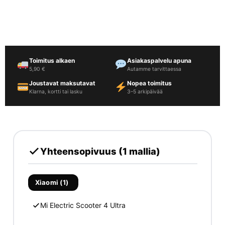
Toimitus alkaen
Asiakaspalvelu apuna
5,90 €
Autamme tarvittaessa
Joustavat maksutavat
Nopea toimitus
Klarna, kortti tai lasku
3–5 arkipäivää
Yhteensopivuus (1 mallia)
Xiaomi (1)
Mi Electric Scooter 4 Ultra