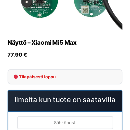
Yrityksille
Yhteystiedot
Varaa huolto
Näyttö – Xiaomi Mi5 Max
77,90
€
Tilapäisesti loppu
Ilmoita kun tuote on saatavilla