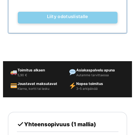
Toimitus alkaen
Asiakaspalvelu apuna
5,90 €
Autamme tarvittaessa
Joustavat maksutavat
Nopea toimitus
Klarna, kortti tai lasku
3–5 arkipäivää
Yhteensopivuus (1 mallia)