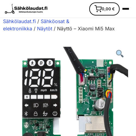
0,00
€
Sähkölaudat.fi
/
Sähköosat &
elektroniikka
/
Näytöt
/ Näyttö – Xiaomi Mi5 Max
Etusivu
Ajoneuvot
Varaosat
Lisävarusteet
Huoltopalvelu