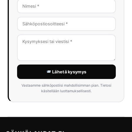
Lähetä kysymys
Vastaamme sähköpostiisi mahdollisimman pian. Tietosi
käsitellään luottamuksellisesti.