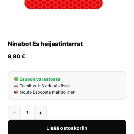
Yrityksille
Yhteystiedot
Varaa huolto
Ninebot Es heijastintarrat
9,90
€
Espoon varastossa
Toimitus 1–3 arkipäivässä
Nouto Espoosta mahdollinen
−
+
Lisää ostoskoriin