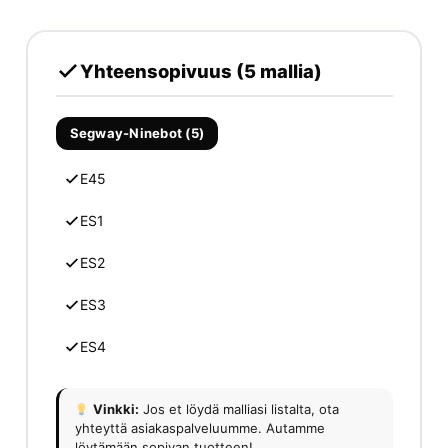
Yhteensopivuus (5 mallia)
Segway-Ninebot (5)
E45
ES1
ES2
ES3
ES4
Vinkki:
Jos et löydä malliasi listalta, ota
yhteyttä asiakaspalveluumme. Autamme
löytämään sopivan tuotteen!