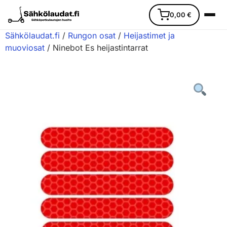
0,00
€
Sähkölaudat.fi
/
Rungon osat
/
Heijastimet ja
muoviosat
/ Ninebot Es heijastintarrat
Etusivu
Ajoneuvot
Varaosat
Lisävarusteet
Huoltopalvelu