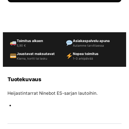
Toimitus alkaen
Asiakaspalvelu apuna
5,90 €
Autamme tarvittaessa
Joustavat maksutavat
Nopea toimitus
Klarna, kortti tai lasku
1–3 arkipäivää
Tuotekuvaus
Heijastintarrat Ninebot ES-sarjan lautoihin.