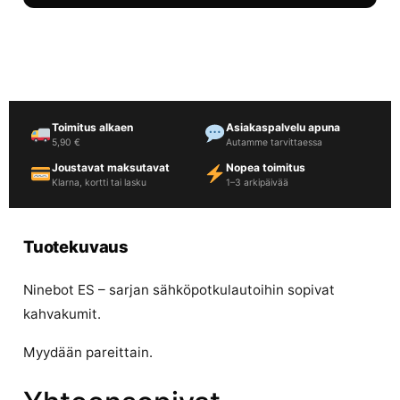
Toimitus alkaen
Asiakaspalvelu apuna
5,90 €
Autamme tarvittaessa
Joustavat maksutavat
Nopea toimitus
Klarna, kortti tai lasku
1–3 arkipäivää
Tuotekuvaus
Ninebot ES – sarjan sähköpotkulautoihin sopivat
kahvakumit.
Myydään pareittain.