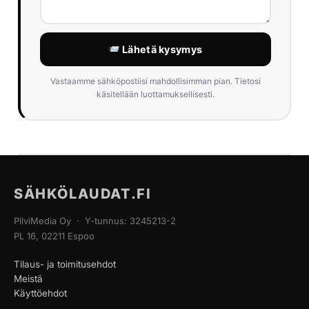
Lähetä kysymys
Vastaamme sähköpostiisi mahdollisimman pian. Tietosi
käsitellään luottamuksellisesti.
SÄHKÖLAUDAT.FI
PilviMedia Oy · Y-tunnus: 3245213-2
PL 16, 02211 Espoo
Tilaus- ja toimitusehdot
Meistä
Käyttöehdot