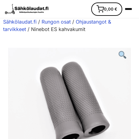
0,00
€
Sähkölaudat.fi
/
Rungon osat
/
Ohjaustangot &
tarvikkeet
/ Ninebot ES kahvakumit
Etusivu
Ajoneuvot
Varaosat
Lisävarusteet
Huoltopalvelu