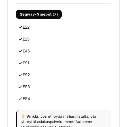
Segway-Ninebot (7)
E22
E25
E45
ES1
ES2
ES3
ES4
Vinkki:
Jos et löydä malliasi listalta, ota
yhteyttä asiakaspalveluumme. Autamme