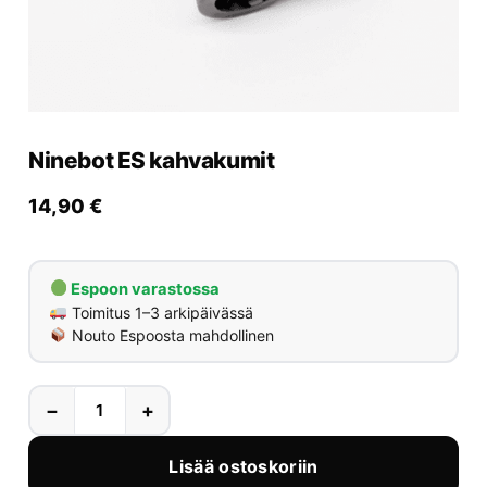
Yrityksille
Yhteystiedot
Varaa huolto
Ninebot ES kahvakumit
14,90
€
Espoon varastossa
Toimitus 1–3 arkipäivässä
Nouto Espoosta mahdollinen
−
+
Lisää ostoskoriin