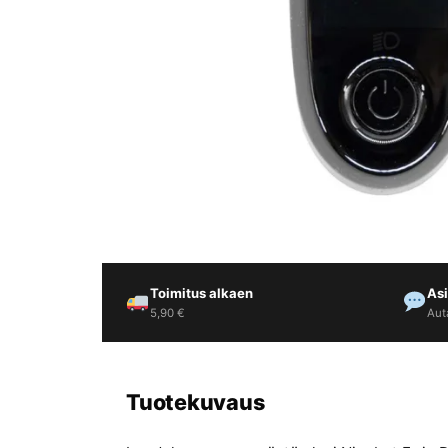
Yrityksille
Yhteystiedot
Varaa huolto
Toimitus alkaen
As
5,90 €
Aut
Tuotekuvaus