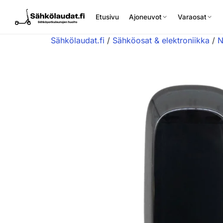
Etusivu
Ajoneuvot
Varaosat
Sähkölaudat.fi
/
Sähköosat & elektroniikka
/
N
Etusivu
Ajoneuvot
Varaosat
Lisävarusteet
Huoltopalvelu