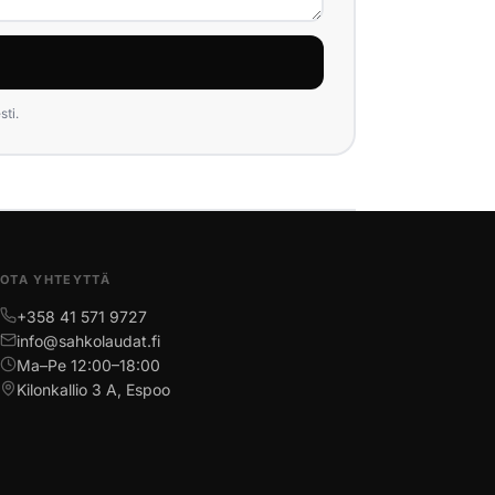
ti.
OTA YHTEYTTÄ
+358 41 571 9727
info@sahkolaudat.fi
Ma–Pe 12:00–18:00
Kilonkallio 3 A, Espoo