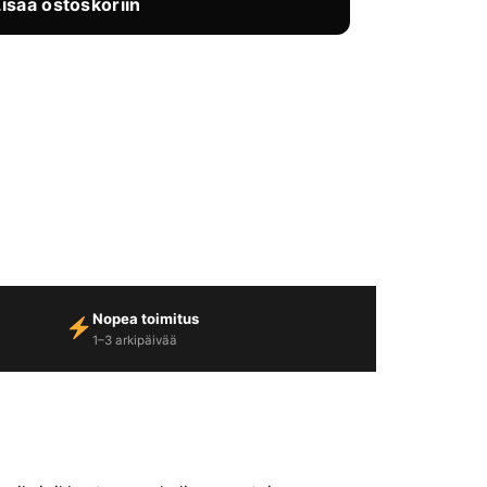
Lisää ostoskoriin
Nopea toimitus
1–3 arkipäivää