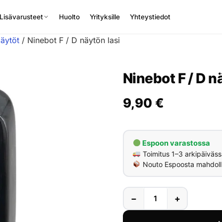
Lisävarusteet
Huolto
Yrityksille
Yhteystiedot
äytöt
/ Ninebot F / D näytön lasi
Ninebot F / D n
9,90
€
Espoon varastossa
Toimitus 1–3 arkipäiväss
Nouto Espoosta mahdoll
−
+