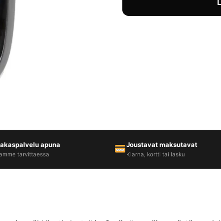
iakaspalvelu apuna
Joustavat maksutavat
amme tarvittaessa
Klarna, kortti tai lasku