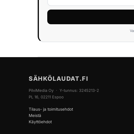
Va
SÄHKÖLAUDAT.FI
PilviMedia Oy · Y-tunnus: 3245213-2
PL 16, 02211 Espoo
Tilaus- ja toimitusehdot
Meistä
Käyttöehdot