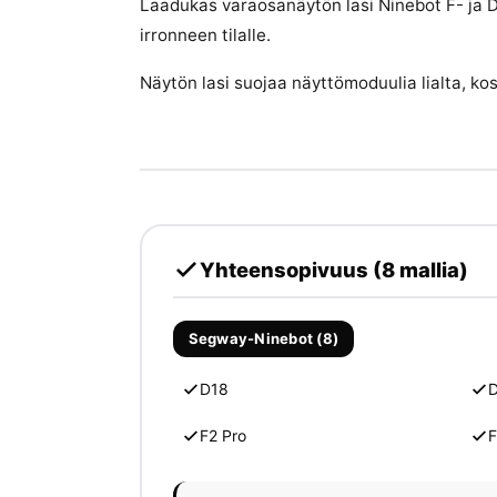
Laadukas varaosanäytön lasi Ninebot F- ja D
irronneen tilalle.
Näytön lasi suojaa näyttömoduulia lialta, ko
Yhteensopivuus (8 mallia)
Segway-Ninebot (8)
D18
F2 Pro