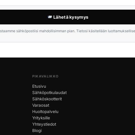
Lähetä kysymys
staamme sähköpostiisi mahdollisimman pian. Tietosi käsitellään luottamuksellises
PIKAVALIKKO
Etusivu
Sähköpotkulaudat
Sähköskootterit
Varaosat
Huoltopalvelu
Yrityksille
Yhteystiedot
Blogi