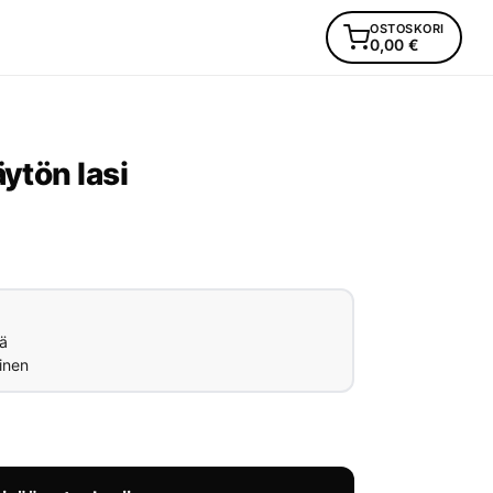
OSTOSKORI
0,00
€
äytön lasi
ä
inen