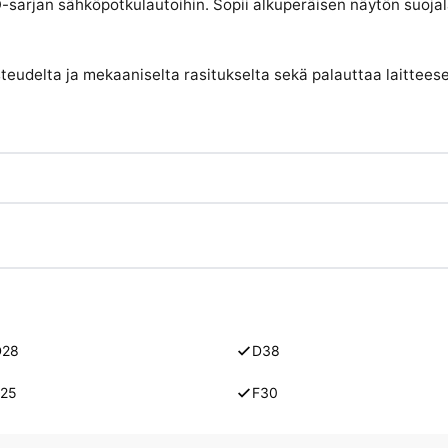
-sarjan sähköpotkulautoihin. Sopii alkuperäisen näytön suojal
steudelta ja mekaaniselta rasitukselta sekä palauttaa laitteese
D28
D38
F25
F30