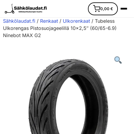
0,00
€
Sähkölaudat.fi
/
Renkaat
/
Ulkorenkaat
/ Tubeless
Ulkorengas Pistosuojageelillä 10×2,5″ (60/65-6.9)
Ninebot MAX G2
Etusivu
Ajoneuvot
Varaosat
Lisävarusteet
Huoltopalvelu