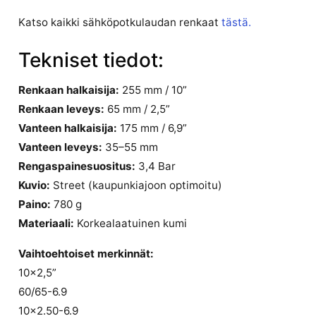
Katso kaikki sähköpotkulaudan renkaat
tästä.
Tekniset tiedot:
Renkaan halkaisija:
255 mm / 10”
Renkaan leveys:
65 mm / 2,5”
Vanteen halkaisija:
175 mm / 6,9”
Vanteen leveys:
35–55 mm
Rengaspainesuositus:
3,4 Bar
Kuvio:
Street (kaupunkiajoon optimoitu)
Paino:
780 g
Materiaali:
Korkealaatuinen kumi
Vaihtoehtoiset merkinnät:
10×2,5”
60/65-6.9
10×2.50-6.9