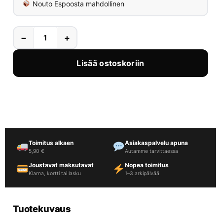
Nouto Espoosta mahdollinen
−
+
Lisää ostoskoriin
Toimitus alkaen
Asiakaspalvelu apuna
5,90 €
Autamme tarvittaessa
Joustavat maksutavat
Nopea toimitus
Klarna, kortti tai lasku
1–3 arkipäivää
Tuotekuvaus