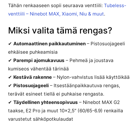
Tähän renkaaseen sopii seuraava venttiili:
Tubeless-
venttiili – Ninebot MAX, Xiaomi, Niu & muut
.
Miksi valita tämä rengas?
✔
Automaattinen paikkautuminen
– Pistosuojageeli
ehkäisee puhkeamisia
✔
Parempi ajomukavuus
– Pehmeä ja joustava
kumiseos vähentää tärinää
✔
Kestävä rakenne
– Nylon-vahvistus lisää käyttöikää
✔
Pistosuojageeli
– Itsestäänpaikkautuva rengas,
terävät esineet tiellä ei puhkaise rengasta.
✔
Täydellinen yhteensopivuus
– Ninebot MAX G2
taakse, E2 Pro ja muut 10×2,5″ (60/65-6.9) renkailla
varustetut sähköpotkulaudat