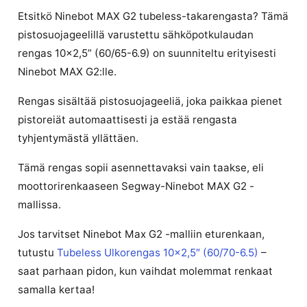
Etsitkö Ninebot MAX G2 tubeless-takarengasta? Tämä
pistosuojageelillä varustettu sähköpotkulaudan
rengas 10×2,5” (60/65-6.9) on suunniteltu erityisesti
Ninebot MAX G2:lle.
Rengas sisältää pistosuojageeliä, joka paikkaa pienet
pistoreiät automaattisesti ja estää rengasta
tyhjentymästä yllättäen.
Tämä rengas sopii asennettavaksi vain taakse, eli
moottorirenkaaseen Segway-Ninebot MAX G2 -
mallissa.
Jos tarvitset Ninebot Max G2 -malliin eturenkaan,
tutustu
Tubeless Ulkorengas 10×2,5″ (60/70-6.5)
–
saat parhaan pidon, kun vaihdat molemmat renkaat
samalla kertaa!