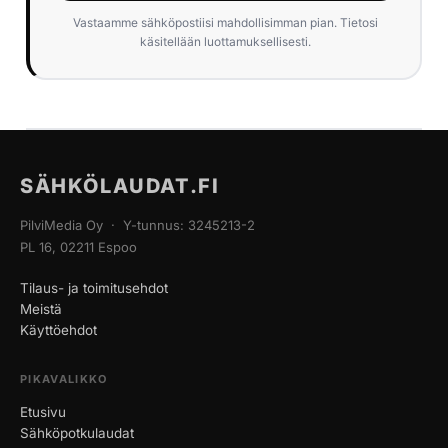
Vastaamme sähköpostiisi mahdollisimman pian. Tietosi
käsitellään luottamuksellisesti.
SÄHKÖLAUDAT.FI
PilviMedia Oy · Y-tunnus: 3245213-2
PL 16, 02211 Espoo
Tilaus- ja toimitusehdot
Meistä
Käyttöehdot
PIKAVALIKKO
Etusivu
Sähköpotkulaudat