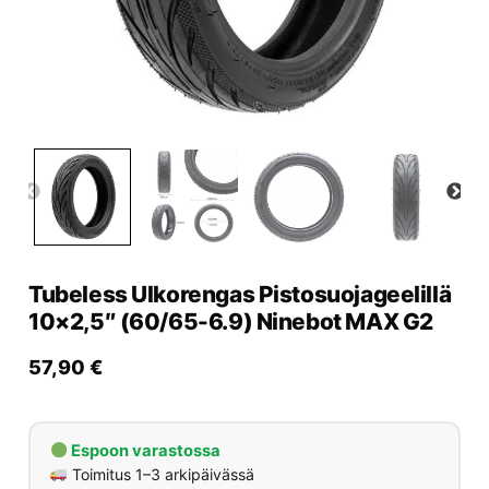
Yrityksille
Yhteystiedot
Varaa huolto
Tubeless Ulkorengas Pistosuojageelillä
10×2,5″ (60/65-6.9) Ninebot MAX G2
57,90
€
Espoon varastossa
Toimitus 1–3 arkipäivässä