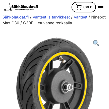
0,00
€
Sähkölaudat.fi
/
Vanteet ja tarvikkeet
/
Vanteet
/ Ninebot
Max G30 / G30E II etuvanne renkaalla
Etusivu
Ajoneuvot
Varaosat
Lisävarusteet
Huoltopalvelu