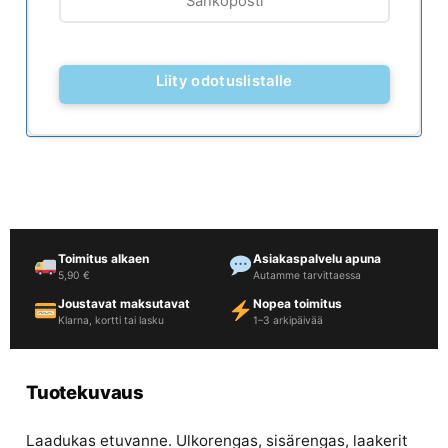
Toimitus alkaen
Asiakaspalvelu apuna
5,90 €
Autamme tarvittaessa
Joustavat maksutavat
Nopea toimitus
Klarna, kortti tai lasku
1–3 arkipäivää
Tuotekuvaus
Laadukas etuvanne. Ulkorengas, sisärengas, laakerit