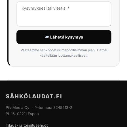
Lähetä kysymys
Vastaamme sähköpostiisi mahdollisimman pian. Tietosi
käsitellään luottamuksellisesti.
SÄHKÖLAUDAT.FI
PilviMedia Oy · Y-tunnus: 3245213-2
PL 16, 02211 Espoo
Tilaus- ja toimitusehdot