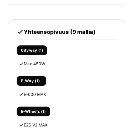
Yhteensopivuus (9 mallia)
Cityway (1)
Max 450W
E-Way (1)
E-600 MAX
E-Wheels (1)
E2S V2 MAX