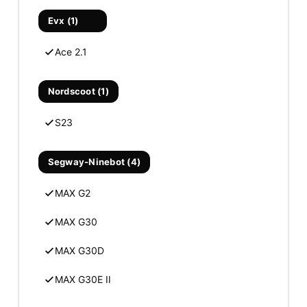
Evx (1)
Ace 2.1
Nordscoot (1)
S23
Segway-Ninebot (4)
MAX G2
MAX G30
MAX G30D
MAX G30E II