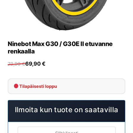
Yrityksille
Yhteystiedot
Varaa huolto
Ninebot Max G30 / G30E II etuvanne
renkaalla
69,90
€
79,90
€
Tilapäisesti loppu
Ilmoita kun tuote on saatavilla