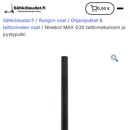
0,00
€
Sähkölaudat.fi
/
Rungon osat
/
Ohjainputket &
taittonivelen osat
/ Ninebot MAX G30 taittomekanismi ja
pystyputki
Etusivu
Ajoneuvot
Varaosat
Lisävarusteet
Huoltopalvelu