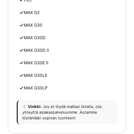
MAX G2
MAX G30
MAX G30D
MAX G30D II
MAX G30E II
MAX G30LE
MAX G30LP
Vinkki:
Jos et löydä malliasi listalta, ota
yhteyttä asiakaspalveluumme. Autamme
löytämään sopivan tuotteen!