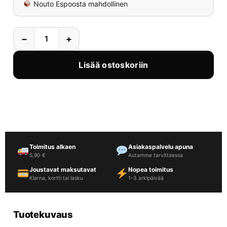
Nouto Espoosta mahdollinen
−
+
Lisää ostoskoriin
Toimitus alkaen
Asiakaspalvelu apuna
5,90 €
Autamme tarvittaessa
Joustavat maksutavat
Nopea toimitus
Klarna, kortti tai lasku
1–3 arkipäivää
Tuotekuvaus