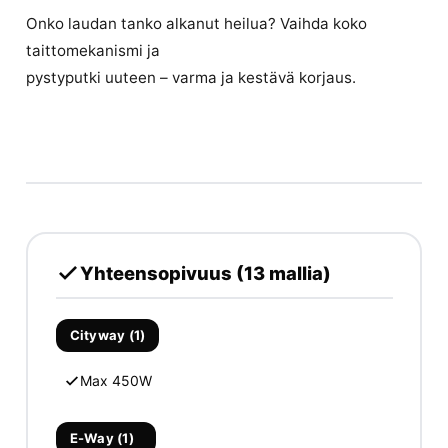
Onko laudan tanko alkanut heilua? Vaihda koko
taittomekanismi ja
pystyputki uuteen – varma ja kestävä korjaus.
Yhteensopivuus (13 mallia)
Cityway (1)
Max 450W
E-Way (1)