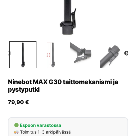
Yrityksille
Yhteystiedot
Varaa huolto
Ninebot MAX G30 taittomekanismi ja
pystyputki
79,90
€
Espoon varastossa
Toimitus 1–3 arkipäivässä