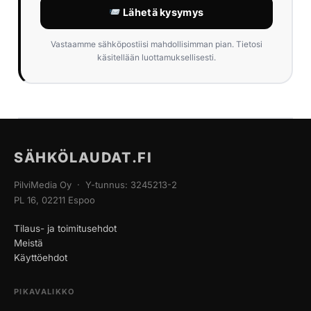
Lähetä kysymys
Vastaamme sähköpostiisi mahdollisimman pian. Tietosi
käsitellään luottamuksellisesti.
SÄHKÖLAUDAT.FI
PilviMedia Oy · Y-tunnus: 3245213-2
PL 16, 02211 Espoo
Tilaus- ja toimitusehdot
Meistä
Käyttöehdot
PIKAVALIKKO