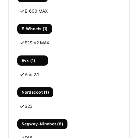
E-600 MAX
E-Wheels (1)
E2S V2 MAX
Evx (1)
Ace 2.1
Nordscoot (1)
S23
Segway-Ninebot (8)
F65