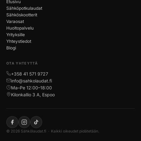
Etusivu
Sähköpotkulaudat
Sähköskootterit
Varaosat
Huoltopalvelu
Yrityksille
Yhteystiedot
Blogi
OTA YHTEYTTÄ
+358 41 571 9727
info@sahkolaudat.fi
Ma–Pe 12:00–18:00
Kilonkallio 3 A, Espoo
© 2026 Sähkölaudat.fi · Kaikki oikeudet pidätetään.